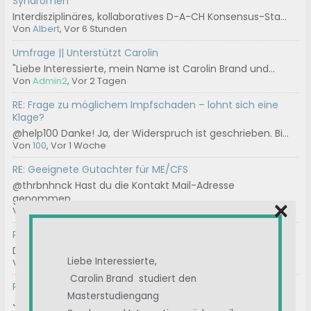
Syndromen
Interdisziplinäres, kollaboratives D-A-CH Konsensus-Sta...
Von
Albert
, Vor 6 Stunden
Umfrage || Unterstützt Carolin
"Liebe Interessierte, mein Name ist Carolin Brand und...
Von
Admin2
, Vor 2 Tagen
RE: Frage zu möglichem Impfschaden – lohnt sich eine
Klage?
@help100 Danke! Ja, der Widerspruch ist geschrieben. Bi...
Von
100
, Vor 1 Woche
RE: Geeignete Gutachter für ME/CFS
@thrbnhnck Hast du die Kontakt Mail-Adresse
genommen...
×
Von
ASte
, Vor 2 Wochen
RE: Chargen-Nummer
Das können wir machen.
Liebe Interessierte,
Von
Ostsee
, Vor 3 Wochen
Carolin Brand studiert den
RE: Immunglobuline / IvIg
Masterstudiengang
Januar 2025 A review of intravenous immunoglobulin in...