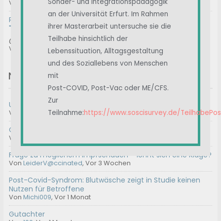
Sonder- und Integrationspädagogik
Von
Albert
, Vor 4 Wochen
an der Universität Erfurt. Im Rahmen
RE: Prof. Matthes / Klinik Havelhöhe / Ansätze der
ihrer Masterarbeit untersuche sie die
"Anthroposophischen Medizin"
Teilhabe hinsichtlich der
@formylove gerne. Bei mir ist es ähnlich. Nach der Hype...
Von
ImmerWeiter
, Vor 4 Wochen
Lebenssituation, Alltagsgestaltung
und des Soziallebens von Menschen
Neue Themen
mit
Post-COVID, Post-Vac oder ME/CFS.
Zur
Umfrage || Unterstützt Carolin
Von
Admin2
,
Vor 2 Tagen
Teilnahme:
https://www.soscisurvey.de/TeilhabePo
Geeignete Gutachter für ME/CFS
Von
100
,
Vor 2 Wochen
Frage zu möglichem Impfschaden – lohnt sich eine Klage?
Von
LeiderV@ccinated
,
Vor 3 Wochen
Post-Covid-Syndrom: Blutwäsche zeigt in Studie keinen
Nutzen für Betroffene
Von
Michi009
,
Vor 1 Monat
Gutachter