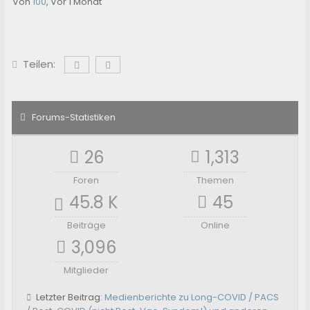
Von
100
,
Vor 1 Monat
Teilen:
Forums-Statistiken
26
1,313
Foren
Themen
45.8 K
45
Beiträge
Online
3,096
Mitglieder
Letzter Beitrag:
Medienberichte zu Long-COVID / PACS