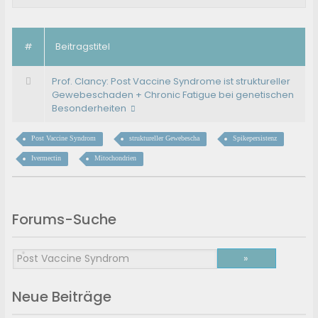
#
Beitragstitel
Prof. Clancy: Post Vaccine Syndrome ist struktureller
Gewebeschaden + Chronic Fatigue bei genetischen
Besonderheiten
Post Vaccine Syndrom
struktureller Gewebescha
Spikepersistenz
Ivermectin
Mitochondrien
Forums-Suche
Neue Beiträge