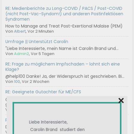
RE: Medienberichte zu Long-COVID / PACS / Post-COVID
(nicht Post-Vac-Syndom!) und anderen Postinfektiösen
Syndromen
How to Manage and Treat Post-Exertional Malaise (PEM)
Von
Albert
, Vor 2 Minuten
Umfrage || Unterstützt Carolin
"Liebe Interessierte, mein Name ist Carolin Brand und...
Von
Admin2
, Vor 5 Tagen
RE: Frage zu möglichem Impfschaden – lohnt sich eine
Klage?
@help100 Danke! Ja, der Widerspruch ist geschrieben. Bi...
Von
100
, Vor 2 Wochen
RE: Geeignete Gutachter für ME/CFS
×
@thrbnhnck Hast du die Kontakt Mail-Adresse
genommen...
Von
ASte
, Vor 3 Wochen
RE: Chargen-Nummer
Liebe Interessierte,
Das können wir machen.
Carolin Brand studiert den
Von
Ostsee
, Vor 3 Wochen