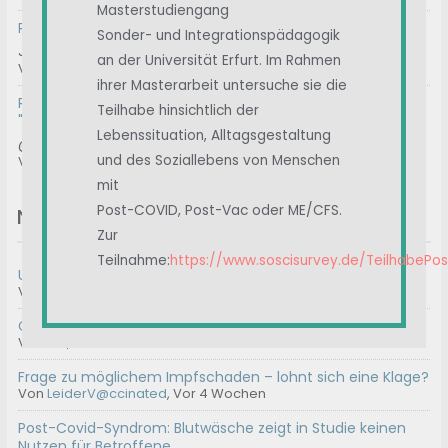
Masterstudiengang
RE: Immunglobuline / IvIg
Sonder- und Integrationspädagogik
Januar 2025 A review of intravenous immunoglobulin in...
an der Universität Erfurt. Im Rahmen
Von
Albert
, Vor 4 Wochen
ihrer Masterarbeit untersuche sie die
RE: Prof. Matthes / Klinik Havelhöhe / Ansätze der
Teilhabe hinsichtlich der
"Anthroposophischen Medizin"
Lebenssituation, Alltagsgestaltung
@formylove gerne. Bei mir ist es ähnlich. Nach der Hype...
und des Soziallebens von Menschen
Von
ImmerWeiter
, Vor 1 Monat
mit
Post-COVID, Post-Vac oder ME/CFS.
Neue Themen
Zur
Teilnahme:
https://www.soscisurvey.de/TeilhabePo
Umfrage || Unterstützt Carolin
Von
Admin2
,
Vor 5 Tagen
Geeignete Gutachter für ME/CFS
Von
100
,
Vor 3 Wochen
Frage zu möglichem Impfschaden – lohnt sich eine Klage?
Von
LeiderV@ccinated
,
Vor 4 Wochen
Post-Covid-Syndrom: Blutwäsche zeigt in Studie keinen
Nutzen für Betroffene