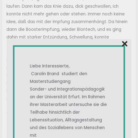
laufen. Dann kam das Knie dazu, dick geschwollen, ich
konnte nicht mehr gehen oder stehen. Immer noch keine
Idee, daß das mit der Impfung zusammenhängt. Da hinein
dann die Boosterimpfung, wieder Biontech, und es ging
dahin mit starker Entzündung, Schwellung, konnte
×
zwischendurch nur mit Krücken gehen. Orthopäde fühlte
sich nicht zuständig, Rheumatologe hat viel untersucht und
nichts gefunden, irgendwann war dann meine Diagnose
Liebe Interessierte,
reaktive Arthritis, eine Form einer Autoimmunkrankheit.
Carolin Brand studiert den
Immer wieder habe ich in den Raum gestellt, ob es mit der
Masterstudiengang
Impfung zusammenhängen kann, aber das wurde weder
Sonder- und Integrationspädagogik
bestätigt noch wurde es ausgeschlossen. Das weiß noch
an der Universität Erfurt. Im Rahmen
niemand so genau, dazu fehlen Studien, allerdings werden
ihrer Masterarbeit untersuche sie die
die auch gar nicht durchgeführt, noch wird irgendein
Teilhabe hinsichtlich der
Verdacht gemeldet, wie sollen denn da die Zahlen der so
Lebenssituation, Alltagsgestaltung
gut verträglichen Impfung stimmen?
und des Soziallebens von Menschen
Jetzt nach 7 Monaten ist die Entzündung unter Kortison
mit
abgeklungen, das ganze Bein fühlt sich schwach bis taub