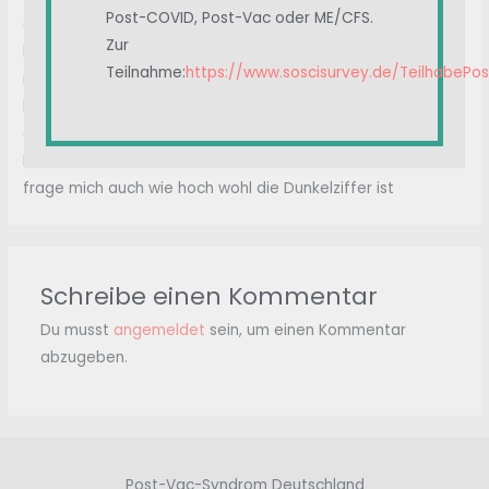
Post-COVID, Post-Vac oder ME/CFS.
an, nach 20 Schritten braucht es eine Pause, darauf stehen
Zur
kann ich nicht lange, ich fühle mich alleingelassen, wie soll
Teilnahme:
https://www.soscisurvey.de/TeilhabePo
man jemals nachweisen, daß das an der Impfung liegen
könnte…..die Situation mit gesundheitlichen und
existenziellen Sorgen geht mir ziemlich ans Gemüt.
Ich bin schockiert über die vielen Geschichten hier und
frage mich auch wie hoch wohl die Dunkelziffer ist
Schreibe einen Kommentar
Du musst
angemeldet
sein, um einen Kommentar
abzugeben.
Post-Vac-Syndrom Deutschland