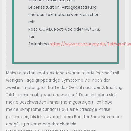
Teilhabe hinsichtlich der
extreme Wetterfühligkeit und Migräne (hatte ich vorher
Lebenssituation, Alltagsgestaltung
noch nie!). Es wurde immer schwerer meinen Alltag damit
und des Soziallebens von Menschen
aufrecht zu erhalten. Ihren Höhepunkt hatten die
mit
Symptome Ende Januar 2022. Seitdem bin ich auch
Post-COVID, Post-Vac oder ME/CFS.
arbeitsunfähig, war zeitweise komplett ans Bett gefesselt,
Zur
unfähig mich selber zu versorgen und war vollständig auf
Teilnahme:
https://www.soscisurvey.de/TeilhabePo
meinen Partner angewiesen. Seit Anfang März geht es in
Babyschritten wieder aufwärts, sonst hätte ich nicht einmal
die Kraft diesen Text hier zu schreiben.
Meine direkten Impfreaktionen waren relativ “normal” mit
wenigen Tage grippeartige Symptome v.a. nach der
zweiten Impfung. Ich hatte das Gefühl nach der 2. Impfung
“nicht mehr richtig wach zu werden”. Danach haben sich
meine Beschwerden immer mehr gesteigert. Ich habe
meine Symptome zunächst auf eine stressige Phase
geschoben, bis ich kurz nach dem Booster Ende November
endgültig zusammengebrochen bin.