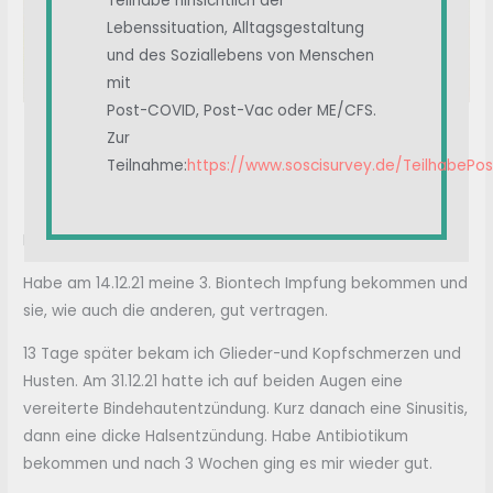
Teilhabe hinsichtlich der
Lebenssituation, Alltagsgestaltung
und des Soziallebens von Menschen
mit
Post-COVID, Post-Vac oder ME/CFS.
Zur
Starke Augenbeschwerden
Teilnahme:
https://www.soscisurvey.de/TeilhabePo
nach Booster Impfung
Hallo, bin weiblich und 62 Jahre alt.
Habe am 14.12.21 meine 3. Biontech Impfung bekommen und
sie, wie auch die anderen, gut vertragen.
13 Tage später bekam ich Glieder-und Kopfschmerzen und
Husten. Am 31.12.21 hatte ich auf beiden Augen eine
vereiterte Bindehautentzündung. Kurz danach eine Sinusitis,
dann eine dicke Halsentzündung. Habe Antibiotikum
bekommen und nach 3 Wochen ging es mir wieder gut.