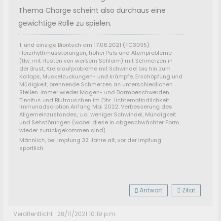
Thema Charge scheint also durchaus eine
gewichtige Rolle zu spielen.
1. und einzige Biontech am 17.06.2021 (FC3095)
Herzrhythmusstörungen, hoher Puls und Atemprobleme
(tlw. mit Husten von weißem Schleim) mit Schmerzen in
der Brust, Kreislaufprobleme mit Schwindel bis hin zum
Kollaps, Muskelzuckungen- und krämpfe, Erschöpfung und
Müdigkeit, brennende Schmerzen an unterschiedlichen
Stellen. Immer wieder Magen- und Darmbeschwerden.
Tinnitus und Blutrauschen im Ohr, Lichtempfindlichkeit,
Immunadsorption Anfang Mai 2022: Verbesserung des
starker Gewichtsverlust (11 KG)
Allgemeinzustandes, u.a. weniger Schwindel, Mündigkeit
und Sehstörungen (wobei diese in abgeschwächter Form
wieder zurückgekommen sind).
Männlich, bei Impfung 32 Jahre alt, vor der Impfung
sportlich
Antwort
Zitat
Veröffentlicht : 28/11/2021 10:19 p.m.