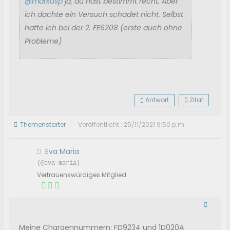
@markusp
ja, du hast bestimmt recht. Aber
ich dachte ein Versuch schadet nicht. Selbst
hatte ich bei der 2. FE6208 (erste auch ohne
Probleme)
Antwort
Zitat
Themenstarter
Veröffentlicht : 25/11/2021 9:50 p.m.
Eva Maria
(@eva-maria)
Vertrauenswürdiges Mitglied
Meine Chargennummern: FD9234 und 1D020A