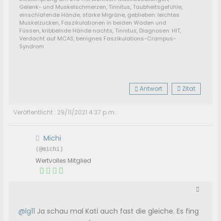
Gelenk- und Muskelschmerzen, Tinnitus, Taubheitsgefühle,
einschlafende Hände, starke Migräne, geblieben: leichtes
Muskelzucken, Faszikulationen in beiden Waden und
Füssen, kribbelnde Hände nachts, Tinnitus, Diagnosen: HIT,
Verdacht auf MCAS, benignes Faszikulations-Crampus-
Syndrom
Antwort
Zitat
Veröffentlicht : 29/11/2021 4:37 p.m.
Michi
(@michi)
Wertvolles Mitglied
@lg11
Ja schau mal Kati auch fast die gleiche. Es fing