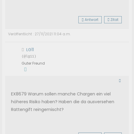
Antwort
Zitat
Veröffentlicht : 27/11/2021 11:04 a.m.
LG11
(@lg11)
Guter Freund
EX8679 Warum sollen manche Chargen ein viel
höheres Risiko haben? Haben die da ausversehen
Rattengift reingemischt?