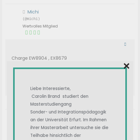
Michi
(@michi)
Wertvolles Mitglied
Charge EW8904 , EX8679
×
Antwort
Zitat
Liebe Interessierte,
Carolin Brand studiert den
Veröffentlicht : 28/11/2021 10:38 p.m.
Masterstudiengang
Sonder- und Integrationspädagogik
Sonnenscheinfuerdich
an der Universität Erfurt. Im Rahmen
(@sonnenscheinfuerdich)
ihrer Masterarbeit untersuche sie die
Vertrauenswürdiges Mitglied
Teilhabe hinsichtlich der