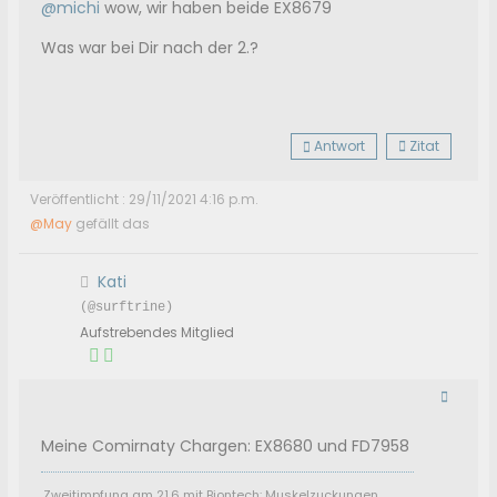
@michi
wow, wir haben beide EX8679
Was war bei Dir nach der 2.?
Antwort
Zitat
Veröffentlicht : 29/11/2021 4:16 p.m.
@May
gefällt das
Kati
(@surftrine)
Aufstrebendes Mitglied
Meine Comirnaty Chargen: EX8680 und FD7958
Zweitimpfung am 21.6 mit Biontech: Muskelzuckungen,