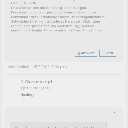
FD7958, FF0900
Eine Woche nach der 2.Impfung: Sehstörungen,
Konzentrationsstörungen, Unwohlsein, innere Unruhe,
Schwäche, fast zusammengeklappt. Belastungsintolerant:
Schwäche, Zittern, anfallsartiges Herzrasen. Aktivitäten
rächen sich spätestens am nächsten Tag, Sport ist
unmöglich (Unruhe, Zittern, wackelige Beine, Schwäche).
Nach 5 Monaten alles(?) weg. Diffuse Symptome kommen
und gehen.
Antwort
Zitat
Veröffentlicht : 25/11/2021 5:09 p.m.
Cinnamongirl
(@cinnamongirl)
Neuling