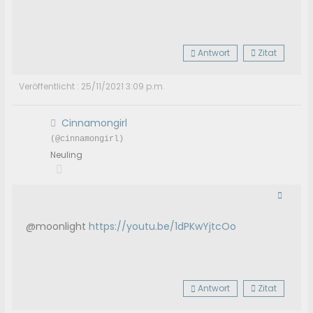
Antwort
Zitat
Veröffentlicht : 25/11/2021 3:09 p.m.
Cinnamongirl
(@cinnamongirl)
Neuling
@moonlight
https://youtu.be/1dPKwYjtcOo
Antwort
Zitat