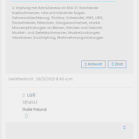
2. Impfung mit AstraZeneca im Mai 21: Stechende
Kopfschmerzen, rote und tränende Augen,
Sehverschlechterung, Tinnitus, Schwindel, HWS, LWS,
Parästhesien, Petechien, Gangunsicherheit, starke
Missempfindungen an Beinen, Händen und Gesicht,
Muskel- und Gelenkschmerzen, Muskelzuckungen,
Vibrationen, Erschöpfung, Wahrnehmungsstörungen
Antwort
Zitat
Veröffentlicht : 29/11/2021 8:43 a.m.
LG11
(@lg11)
Guter Freund