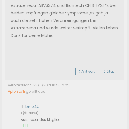
Astrazeneca ABV3374 und Biontech CH.B.:EY2172 bei
beiden Impfungen gleiche Symptome ,es gab ja
auch die sehr hohen Verunreinigungen bei
Astrazeneca und wurde weiter verimpft. Vielen lieben
Dank für deine Mühe.
Antwort
Zitat
Veröffentlicht : 28/11/2021 10:50 p.m.
ApfelSteffi
gefällt das
bine4U
(@bine4u)
Aufstrebendes Mitglied