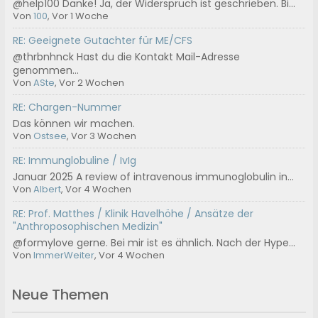
@help100 Danke! Ja, der Widerspruch ist geschrieben. Bi...
Von
100
, Vor 1 Woche
RE: Geeignete Gutachter für ME/CFS
@thrbnhnck Hast du die Kontakt Mail-Adresse
genommen...
Von
ASte
, Vor 2 Wochen
RE: Chargen-Nummer
Das können wir machen.
Von
Ostsee
, Vor 3 Wochen
RE: Immunglobuline / IvIg
Januar 2025 A review of intravenous immunoglobulin in...
Von
Albert
, Vor 4 Wochen
RE: Prof. Matthes / Klinik Havelhöhe / Ansätze der
"Anthroposophischen Medizin"
@formylove gerne. Bei mir ist es ähnlich. Nach der Hype...
Von
ImmerWeiter
, Vor 4 Wochen
Neue Themen