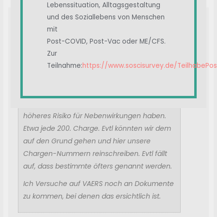
Lebenssituation, Alltagsgestaltung
und des Soziallebens von Menschen
mit
Post-COVID, Post-Vac oder ME/CFS.
Veröffentlicht von:
@cinnamongirl
Zur
Hallo allerseits!
Teilnahme:
https://www.soscisurvey.de/TeilhabePo
Ich habe soeben ein interessantes Video
gesehen, in dem erklärt wurde, dass
bestimmte Chargen ein um 1000faches
höheres Risiko für Nebenwirkungen haben.
Etwa jede 200. Charge. Evtl könnten wir dem
auf den Grund gehen und hier unsere
Chargen-Nummern reinschreiben. Evtl fällt
auf, dass bestimmte öfters genannt werden.
Ich Versuche auf VAERS noch an Dokumente
zu kommen, bei denen das ersichtlich ist.