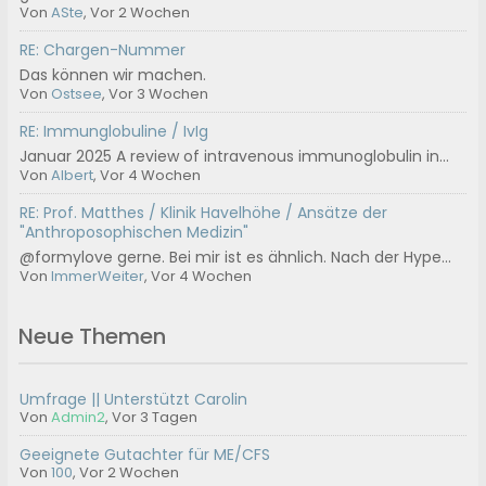
Von
ASte
, Vor 2 Wochen
RE: Chargen-Nummer
Das können wir machen.
Von
Ostsee
, Vor 3 Wochen
RE: Immunglobuline / IvIg
Januar 2025 A review of intravenous immunoglobulin in...
Von
Albert
, Vor 4 Wochen
RE: Prof. Matthes / Klinik Havelhöhe / Ansätze der
"Anthroposophischen Medizin"
@formylove gerne. Bei mir ist es ähnlich. Nach der Hype...
Von
ImmerWeiter
, Vor 4 Wochen
Neue Themen
Umfrage || Unterstützt Carolin
Von
Admin2
,
Vor 3 Tagen
Geeignete Gutachter für ME/CFS
Von
100
,
Vor 2 Wochen