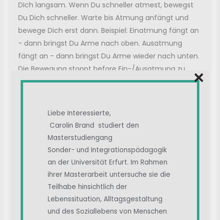
Dich langsam. Wenn Du schneller atmest, bewegst
Du Dich schneller. Warte bis Atmung anfängt und
bewege Dich erst dann. Beispiel: Einatmung fängt an
- dann bringst Du Arme nach oben. Ausatmung
fängt an - dann bringst Du Arme wieder nach unten.
Die Bewegung stoppt before Ein-/Ausatmung zu
×
Ende ist. Einatmung/Ausatmung rahmen sozusagen
die Bewegung ein. Versuch es mal für zwei Wochen.
Weniger ist mehr. Das Ergebnis ist bestimmt anders
Liebe Interessierte,
wie zuvor. Und wenn nicht, dann war es doch einen
Carolin Brand studiert den
Versuch wert, oder?
Masterstudiengang
Sonder- und Integrationspädagogik
Erste Impfung mit BioNTech kein Problem. Dann zweite
an der Universität Erfurt. Im Rahmen
problematische Impfung mit BioNTech 07/2021.
Myokardiale Reaktion und starke
ihrer Masterarbeit untersuche sie die
Grippe-/Erkältungssymtome am Tag der Impfung.
Massive Herzrhythmusstörungen, extrem niedriger
Teilhabe hinsichtlich der
Puls/Blutdruck, visuellen Probleme, Erschöpfungszustände,
Lebenssituation, Alltagsgestaltung
massive Erhöhung TPO Antikörper (1730). Vielfältige
weitere Beschwerden.
und des Soziallebens von Menschen
Manchmal liege ich über Stunde im Bett und kann den