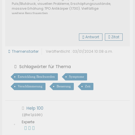
Puls/Blutdruck, visuellen Probleme, Erschöpfungszustände,
massive Erhöhung TPO Antikörper (1730). Vielfältige
weitere Beschwerden.
Manchmal liege ich über Stunde im Bett und kann den
Gedanken "ich will aufstehen" nicht in die Tat umsetzen.
Selbst Haare waschen kann eine große Herausforderung
sein.
Antwort
Zitat
Themenstarter
Veröffentlicht : 03/01/2024 10:08 a.m.
Schlagwörter für Thema
Entwicklung Beschwerden
Symptome
Verschlimmerung
Besserung
Zeit
Help 100
(@help100)
Experte