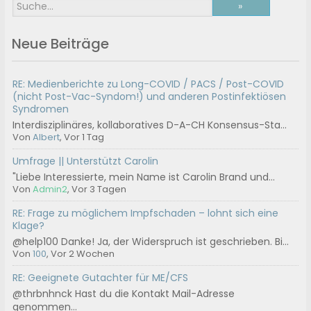
Neue Beiträge
RE: Medienberichte zu Long-COVID / PACS / Post-COVID
(nicht Post-Vac-Syndom!) und anderen Postinfektiösen
Syndromen
Interdisziplinäres, kollaboratives D-A-CH Konsensus-Sta...
Von
Albert
, Vor 1 Tag
Umfrage || Unterstützt Carolin
"Liebe Interessierte, mein Name ist Carolin Brand und...
Von
Admin2
, Vor 3 Tagen
RE: Frage zu möglichem Impfschaden – lohnt sich eine
Klage?
@help100 Danke! Ja, der Widerspruch ist geschrieben. Bi...
Von
100
, Vor 2 Wochen
RE: Geeignete Gutachter für ME/CFS
@thrbnhnck Hast du die Kontakt Mail-Adresse
genommen...