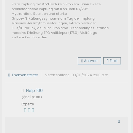
Erste Impfung mit BioNTech kein Problem. Dann zweite
problematische Impfung mit BioNTech 07/2021.
Myokardiale Reaktion und starke
Grippe-/Erkältungssymtome am Tag der Impfung.
Massive Herzrhythmusstörungen, extrem niedriger
Puls/Blutdruck, visuellen Probleme, Erschöpfungszustände,
massive Erhöhung TPO Antikörper (1730). Vielfältige
weitere Beschwerden.
Manchmal liege ich über Stunde im Bett und kann den
Gedanken "ich will aufstehen" nicht in die Tat umsetzen.
Selbst Haare waschen kann eine große Herausforderung
sein.
Antwort
Zitat
Themenstarter
Veröffentlicht : 03/01/2024 2:00 p.m.
Help 100
(@help100)
Experte