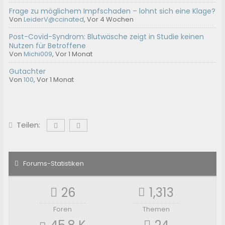
Frage zu möglichem Impfschaden – lohnt sich eine Klage?
Von
LeiderV@ccinated
,
Vor 4 Wochen
Post-Covid-Syndrom: Blutwäsche zeigt in Studie keinen
Nutzen für Betroffene
Von
Michi009
,
Vor 1 Monat
Gutachter
Von
100
,
Vor 1 Monat
Teilen:
Forums-Statistiken
26
1,313
Foren
Themen