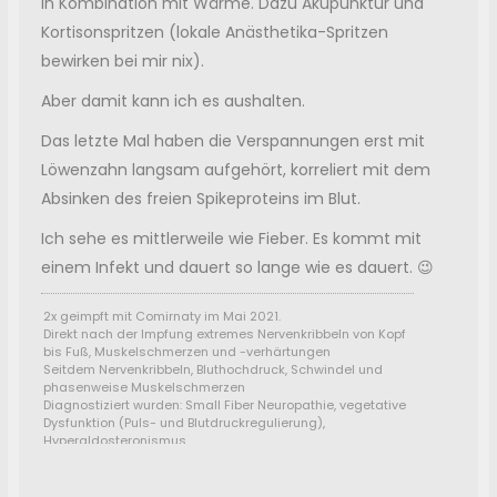
in Kombination mit Wärme. Dazu Akupunktur und
Kortisonspritzen (lokale Anästhetika-Spritzen
bewirken bei mir nix).
Aber damit kann ich es aushalten.
Das letzte Mal haben die Verspannungen erst mit
Löwenzahn langsam aufgehört, korreliert mit dem
Absinken des freien Spikeproteins im Blut.
Ich sehe es mittlerweile wie Fieber. Es kommt mit
einem Infekt und dauert so lange wie es dauert. 😉
2x geimpft mit Comirnaty im Mai 2021.
Direkt nach der Impfung extremes Nervenkribbeln von Kopf
bis Fuß, Muskelschmerzen und -verhärtungen
Seitdem Nervenkribbeln, Bluthochdruck, Schwindel und
phasenweise Muskelschmerzen
Diagnostiziert wurden: Small Fiber Neuropathie, vegetative
Dysfunktion (Puls- und Blutdruckregulierung),
Hyperaldosteronismus