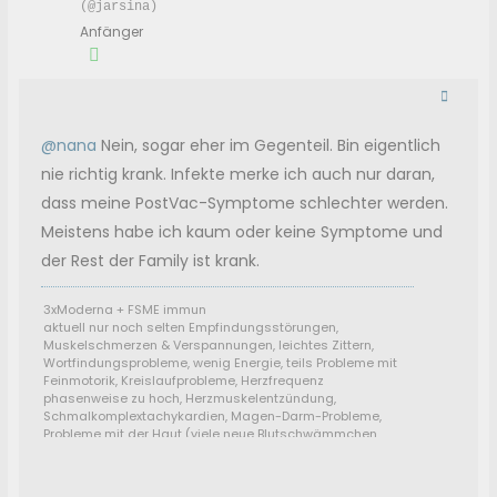
(@jarsina)
Anfänger
@nana
Nein, sogar eher im Gegenteil. Bin eigentlich
nie richtig krank. Infekte merke ich auch nur daran,
dass meine PostVac-Symptome schlechter werden.
Meistens habe ich kaum oder keine Symptome und
der Rest der Family ist krank.
3xModerna + FSME immun
aktuell nur noch selten Empfindungsstörungen,
Muskelschmerzen & Verspannungen, leichtes Zittern,
Wortfindungsprobleme, wenig Energie, teils Probleme mit
Feinmotorik, Kreislaufprobleme, Herzfrequenz
phasenweise zu hoch, Herzmuskelentzündung,
Schmalkomplextachykardien, Magen-Darm-Probleme,
Probleme mit der Haut (viele neue Blutschwämmchen
usw.), AAK M2 positiv