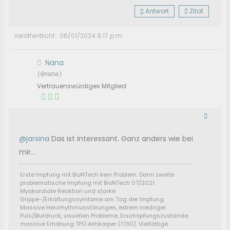
Antwort
Zitat
Veröffentlicht : 06/01/2024 9:17 p.m.
Nana
(@nana)
Vertrauenswürdiges Mitglied
@jarsina
Das ist interessant. Ganz anders wie bei
mir…
Erste Impfung mit BioNTech kein Problem. Dann zweite
problematische Impfung mit BioNTech 07/2021.
Myokardiale Reaktion und starke
Grippe-/Erkältungssymtome am Tag der Impfung.
Massive Herzrhythmusstörungen, extrem niedriger
Puls/Blutdruck, visuellen Probleme, Erschöpfungszustände,
massive Erhöhung TPO Antikörper (1730). Vielfältige