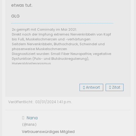
etwas tut.
GLG
2x geimpft mit Comirnaty im Mai 2021.
Direkt nach der Impfung extremes Nervenkribbeln von Kopf
bis Fuß, Muskelschmerzen und -verhärtungen
Seitdem Nervenkribbeln, Bluthochdruck, Schwindel und
phasenweise Muskelschmerzen
Diagnostiziert wurden: Small Fiber Neuropathie, vegetative
Dysfunktion (Puls- und Blutdruckregulierung),
Hyperaldosteronismus
Antwort
Zitat
Veröffentlicht : 03/01/2024 1:41 p.m.
Nana
(@nana)
Vertrauenswürdiges Mitglied