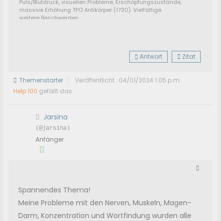
Puls/Blutdruck, visuellen Probleme, Erschöpfungszustände,
massive Erhöhung TPO Antikörper (1730). Vielfältige
weitere Beschwerden.
Manchmal liege ich über Stunde im Bett und kann den
Gedanken "ich will aufstehen" nicht in die Tat umsetzen.
Selbst Haare waschen kann eine große Herausforderung
sein.
Antwort
Zitat
Themenstarter
Veröffentlicht : 04/01/2024 1:05 p.m.
Help 100
gefällt das
Jarsina
(@jarsina)
Anfänger
Spannendes Thema!
Meine Probleme mit den Nerven, Muskeln, Magen-
Darm, Konzentration und Wortfindung wurden alle