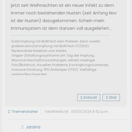
jetzt seit Weihnachten ist ein neuer Infekt zu dem
immer noch bestehenden Husten (seit Anfang Nov
ist der Husten) dazugekommen. Schein mein
Immunsystem ist dem Ganzen voll ausgeliefert...
Erste Impfung mit BioNTech kein Problem. Dann zweite
problematische Impfung mit BioNTech 07/2021.
Myokardiale Reaktion und starke
Grippe-/Erkältungssymtome am Tag der Impfung.
Massive Herzrhythmusstörungen, extrem niedriger
Puls/Blutdruck, visuellen Probleme, Erschöpfungszustände,
massive Erhöhung TPO Antikörper (1730). Vielfältige
weitere Beschwerden.
Manchmal liege ich über Stunde im Bett und kann den
Gedanken "ich will aufstehen" nicht in die Tat umsetzen.
Selbst Haare waschen kann eine große Herausforderung
sein.
Antwort
Zitat
Themenstarter
Veröffentlicht : 06/01/2024 6:52 p.m.
Jarsina