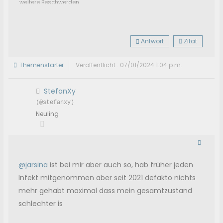
weitere Beschwerden.
Manchmal liege ich über Stunde im Bett und kann den
Gedanken "ich will aufstehen" nicht in die Tat umsetzen.
Selbst Haare waschen kann eine große Herausforderung
sein.
Antwort
Zitat
Themenstarter
Veröffentlicht : 07/01/2024 1:04 p.m.
StefanXy
(@stefanxy)
Neuling
@jarsina
ist bei mir aber auch so, hab früher jeden
Infekt mitgenommen aber seit 2021 defakto nichts
mehr gehabt maximal dass mein gesamtzustand
schlechter is