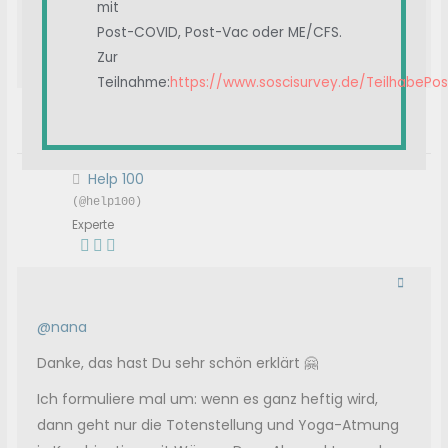
mit
Gedanken "ich will aufstehen" nicht in die Tat umsetzen.
Selbst Haare waschen kann eine große Herausforderung
Post-COVID, Post-Vac oder ME/CFS.
sein.
Zur
Antwort
Zitat
Teilnahme:
https://www.soscisurvey.de/TeilhabePo
Themenstarter
Veröffentlicht : 04/01/2024 12:11 p.m.
jkberlin
gefällt das
Help 100
(@help100)
Experte
@nana
Danke, das hast Du sehr schön erklärt 🤗
Ich formuliere mal um: wenn es ganz heftig wird,
dann geht nur die Totenstellung und Yoga-Atmung