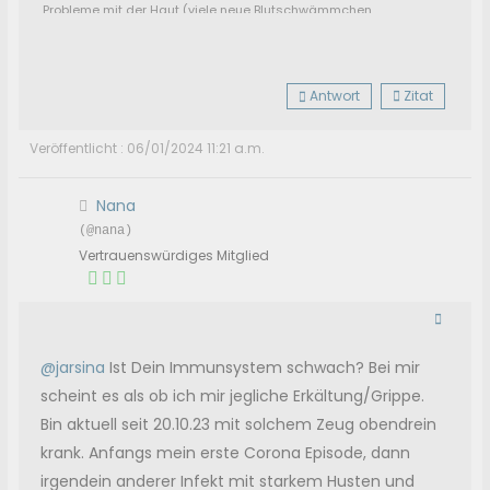
Probleme mit der Haut (viele neue Blutschwämmchen
usw.), AAK M2 positiv
Antwort
Zitat
Veröffentlicht : 06/01/2024 11:21 a.m.
Nana
(@nana)
Vertrauenswürdiges Mitglied
@jarsina
Ist Dein Immunsystem schwach? Bei mir
scheint es als ob ich mir jegliche Erkältung/Grippe.
Bin aktuell seit 20.10.23 mit solchem Zeug obendrein
krank. Anfangs mein erste Corona Episode, dann
irgendein anderer Infekt mit starkem Husten und