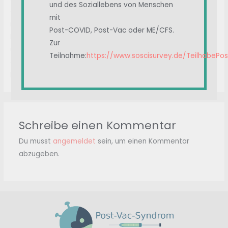
und des Soziallebens von Menschen
abzuwägen: Schaffe ich das oder erlebe ich danach den
mit
nächsten Crash?
Post-COVID, Post-Vac oder ME/CFS.
Ich wünsche mir nichts mehr als wieder gesund zu werden
Zur
und mit meiner Familie das Leben zu genießen und dass
Teilnahme:
https://www.soscisurvey.de/TeilhabePo
alle Betroffenen endlich Hilfe erhalten und von Politik und
Medizin Ernst genommen werden.
Schreibe einen Kommentar
Du musst
angemeldet
sein, um einen Kommentar
abzugeben.