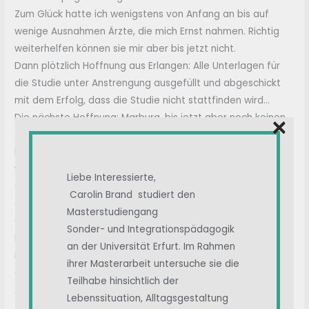
Zum Glück hatte ich wenigstens von Anfang an bis auf
wenige Ausnahmen Ärzte, die mich Ernst nahmen. Richtig
weiterhelfen können sie mir aber bis jetzt nicht.
Dann plötzlich Hoffnung aus Erlangen: Alle Unterlagen für
die Studie unter Anstrengung ausgefüllt und abgeschickt
mit dem Erfolg, dass die Studie nicht stattfinden wird…
×
Die nächste Hoffnung: Marburg, bis jetzt aber noch keinen
Termin erhalten und wenn ich die Erfahrungen von anderen
hier mit Marburg lese, bin ich mir nicht sicher, ob uns dort
wirklich geholfen werden kann…
Liebe Interessierte,
Ortsansässige Uni mit Longcovid-Ambulanz mehrfach
Carolin Brand studiert den
angerufen und angeschrieben: kein Termin, da ich ja kein
Masterstudiengang
Corona hatte…
Sonder- und Integrationspädagogik
Das alles ist so frustrierend und zermürbend. Zum Glück bin
an der Universität Erfurt. Im Rahmen
ich aber wirklich eine sehr positiv denkende Person und
ihrer Masterarbeit untersuche sie die
glaube immer noch an das gute Ende.
Teilhabe hinsichtlich der
An vielen Tagen ist es aber einfach so anstrengend, all
Lebenssituation, Alltagsgestaltung
seine Kraft zu sammeln und bei Aktivitäten mit den Kids