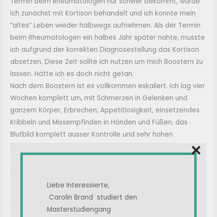
Termin beim Rheumatologen nur schwer bekommt, wurde
ich zunächst mit Kortison behandelt und ich konnte mein
“altes” Leben wieder halbwegs aufnehmen. Als der Termin
beim Rheumatologen ein halbes Jahr später nahte, musste
ich aufgrund der korrekten Diagnosestellung das Kortison
absetzen. Diese Zeit sollte ich nutzen um mich Boostern zu
lassen. Hätte ich es doch nicht getan.
Nach dem Boostern ist es vollkommen eskaliert. Ich lag vier
Wochen komplett um, mit Schmerzen in Gelenken und
ganzem Körper, Erbrechen, Appetitlosigkeit, einsetzendes
Kribbeln und Missempfinden in Händen und Füßen, das
Blutbild komplett ausser Kontrolle und sehr hohen
×
Entzündungswerte, Harnwegsinfekt, Schlaflosigkeit, innere
Unruhe, Bluthochdruck und rasender Puls.
Dann kam endlich der Rheumatologentermin, da ich bis
dahin keine Medikamente bekommen durfte, außer das
Liebe Interessierte,
Antiobiotika gegen den Harnweginfekt, habe ich diesen
Carolin Brand studiert den
herbei gesehnt. Der meinte, ich hätte jetzt rheumatoide
Masterstudiengang