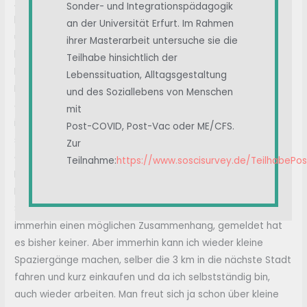
Arthritis, die durchaus durch die Impfung getriggert sein
Sonder- und Integrationspädagogik
könnte. Ich müsste aber dringend mein Blut weiter
an der Universität Erfurt. Im Rahmen
untersuchen lassen, da da noch was anderes mitspielen
ihrer Masterarbeit untersuche sie die
könnte. Das bedeutet, dass ich letzte Woche bei einer
Teilhabe hinsichtlich der
Hämatologin-Onkologin vorsprechen musste, da meine
Lebenssituation, Alltagsgestaltung
Blutwerte (rote und weiße Blutkörperchen, Blutblättchen)
und des Soziallebens von Menschen
entweder viel zu niedrig oder zu hoch sind. Seit dem habe
mit
ich Angst, weil dies auch Krankheiten des Knochenmarks
Post-COVID, Post-Vac oder ME/CFS.
sein können, die alle nicht schön sind. Ich hoffe noch auf
Zur
das Beste. Leider musste ich nach 4 Wochen auch das
Teilnahme:
https://www.soscisurvey.de/TeilhabePo
Rheumamittel wieder absetzen, da mein Körper es im
Moment einfach nicht vertragen hat. So sind die
Schmerzen wieder etwas stärker. Meine Ärzte sehen
immerhin einen möglichen Zusammenhang, gemeldet hat
es bisher keiner. Aber immerhin kann ich wieder kleine
Spaziergänge machen, selber die 3 km in die nächste Stadt
fahren und kurz einkaufen und da ich selbstständig bin,
auch wieder arbeiten. Man freut sich ja schon über kleine