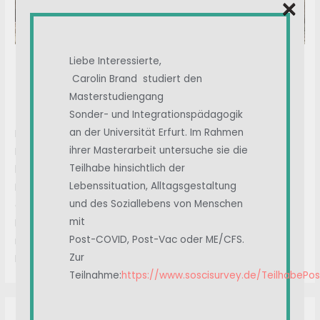
×
Liebe Interessierte,
Nach jeder Impfung einen
Carolin Brand studiert den
Schlaganfall
Masterstudiengang
Sonder- und Integrationspädagogik
an der Universität Erfurt. Im Rahmen
Ich wurde zweimal mit Biontech geimpft. Nach jeder
ihrer Masterarbeit untersuche sie die
Impfung bekam ich einen Schlaganfall. Bin arbeitsunfähig,
Teilhabe hinsichtlich der
habe meine Selbständigkeit aufgeben müssen. Die
Lebenssituation, Alltagsgestaltung
Folgeschäden.: verlangsamtes Sprechen, dauernd
und des Soziallebens von Menschen
erschöpft, nicht mehr belastbar, Bewegungsschwindel,
mit
Kurzatmigkeit. Der einzige Arzt der mich ernst nimmt ist
Post-COVID, Post-Vac oder ME/CFS.
mein Hausarzt.
Zur
Hat jemand ähnliches durchmachen müssen?
Teilnahme:
https://www.soscisurvey.de/TeilhabePo