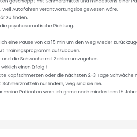
ienten geschleppt mit Schmerzmittel und mindestens einer Pa
en, weil Autofahren verantwortungslos gewesen wäre.
r zu finden.
 die psychosomatische Richtung.
 ich eine Pause von ca 15 min um den Weg wieder zurückzug
e Art Trainingsprogramm aufzubauen.
aft und die Schwäche mit Zahlen umzugehen.
rklich einen Erfolg !
rkte Kopfschmerzen oder die nächsten 2-3 Tage Schwäche m
Schmerzmitteln nur lindern, weg sind sie nie.
, für meine Patienten wäre ich gerne noch mindestens 15 Jah