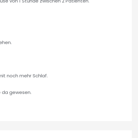
use von 1 Stunde zwischen 2 Patienten.
ehen.
it noch mehr Schlaf.
re da gewesen.