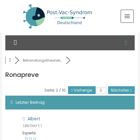
Behandlungstheorien...
Ronapreve
Seite 2 / 10
Vorherige
Nächstes
Letzter Beitrag
Albert
(@albert)
Experte