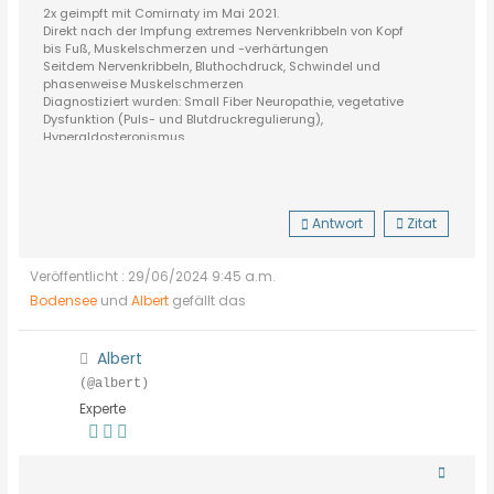
2x geimpft mit Comirnaty im Mai 2021.
Direkt nach der Impfung extremes Nervenkribbeln von Kopf
bis Fuß, Muskelschmerzen und -verhärtungen
Seitdem Nervenkribbeln, Bluthochdruck, Schwindel und
phasenweise Muskelschmerzen
Diagnostiziert wurden: Small Fiber Neuropathie, vegetative
Dysfunktion (Puls- und Blutdruckregulierung),
Hyperaldosteronismus
Antwort
Zitat
Veröffentlicht : 29/06/2024 9:45 a.m.
Bodensee
und
Albert
gefällt das
Albert
(@albert)
Experte