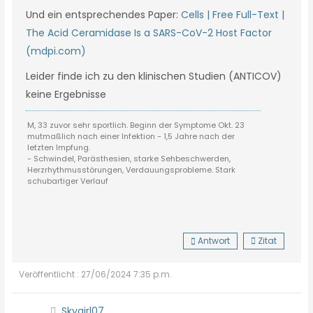
Und ein entsprechendes Paper:
Cells | Free Full-Text |
The Acid Ceramidase Is a SARS-CoV-2 Host Factor
(mdpi.com)
Leider finde ich zu den klinischen Studien (ANTICOV)
keine Ergebnisse
M, 33 zuvor sehr sportlich. Beginn der Symptome Okt. 23
mutmaßlich nach einer Infektion - 1,5 Jahre nach der
letzten Impfung.
- Schwindel, Parästhesien, starke Sehbeschwerden,
Herzrhythmusstörungen, Verdauungsprobleme. Stark
schubartiger Verlauf
Antwort
Zitat
Veröffentlicht : 27/06/2024 7:35 p.m.
Skygirl07