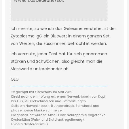
immer das bedeuten soll.
Ich meinte, so wie ich das Gelesene verstehe, ist der
Zytoplasma IgG ein Blutwert in einem ganzen Set
von Werten, die zusammen betrachtet werden.
Ich vermute, jeder Test hat für sich genommen
Stärken und Schwächen, also gleicht man die
Messwerte untereinander ab.
GLG
2x geimpft mit Comirnaty im Mai 2021.
Direkt nach der Impfung extremes Nervenkribbeln von Kopf
bis Fuß, Muskelschmerzen und -verhärtungen
Seitdem Nervenkribbeln, Bluthochdruck, Schwindel und
phasenweise Muskelschmerzen
Diagnostiziert wurden: Small Fiber Neuropathie, vegetative
Dysfunktion (Puls- und Blutdruckregulierung),
Hyperaldosteronismus