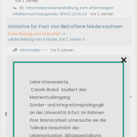
Vor 2 Jahren
RE: Informationsveranstaltung zum ehemaligen
Infektionsschutzgesetz (IfSG) 23.10.24
Vor 2 Jahren
Initiative für Post Vac Betroffene Niedersachsen
Erster Beitrag und Antworten
Letzter Beitrag von A Mailer, Vor 2 Jahren
Informativ -->
Vor 3 Jahren
×
Hallo also war heute in der lmu München spe...
Vor
2 Jahren
Die gleiche niederschmetternde Erfahrung haben ber...
Vor 2 Jahren
Liebe Interessierte,
Das ist leider in der Tat so . nur noch unverständ...
Vor
Carolin Brand studiert den
2 Jahren
alle beiträge ansehen
Masterstudiengang
Sonder- und Integrationspädagogik
an der Universität Erfurt. Im Rahmen
Forums-Suche
ihrer Masterarbeit untersuche sie die
Teilhabe hinsichtlich der
Lebenssituation, Alltagsgestaltung