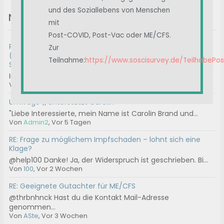
und des Soziallebens von Menschen
Neue Beiträge
mit
Post-COVID, Post-Vac oder ME/CFS.
RE: Medienberichte zu Long-COVID / PACS / Post-COVID
Zur
(nicht Post-Vac-Syndom!) und anderen Postinfektiösen
Teilnahme:
https://www.soscisurvey.de/TeilhabePo
Syndromen
Interdisziplinäres, kollaboratives D-A-CH Konsensus-Sta...
Von
Albert
, Vor 2 Tagen
Umfrage || Unterstützt Carolin
"Liebe Interessierte, mein Name ist Carolin Brand und...
Von
Admin2
, Vor 5 Tagen
RE: Frage zu möglichem Impfschaden – lohnt sich eine
Klage?
@help100 Danke! Ja, der Widerspruch ist geschrieben. Bi...
Von
100
, Vor 2 Wochen
RE: Geeignete Gutachter für ME/CFS
@thrbnhnck Hast du die Kontakt Mail-Adresse
genommen...
Von
ASte
, Vor 3 Wochen