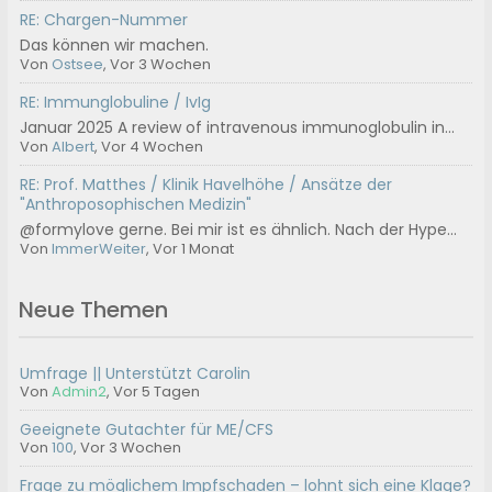
RE: Chargen-Nummer
Das können wir machen.
Von
Ostsee
, Vor 3 Wochen
RE: Immunglobuline / IvIg
Januar 2025 A review of intravenous immunoglobulin in...
Von
Albert
, Vor 4 Wochen
RE: Prof. Matthes / Klinik Havelhöhe / Ansätze der
"Anthroposophischen Medizin"
@formylove gerne. Bei mir ist es ähnlich. Nach der Hype...
Von
ImmerWeiter
, Vor 1 Monat
Neue Themen
Umfrage || Unterstützt Carolin
Von
Admin2
,
Vor 5 Tagen
Geeignete Gutachter für ME/CFS
Von
100
,
Vor 3 Wochen
Frage zu möglichem Impfschaden – lohnt sich eine Klage?