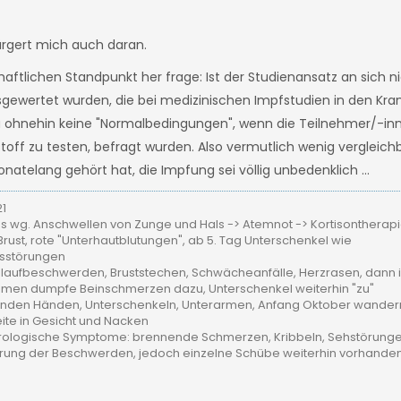
 ärgert mich auch daran.
tlichen Standpunkt her frage: Ist der Studienansatz an sich ni
gewertet wurden, die bei medizinischen Impfstudien in den Kr
 ohnehin keine "Normalbedingungen", wenn die Teilnehmer/-in
toff zu testen, befragt wurden. Also vermutlich wenig vergleich
atelang gehört hat, die Impfung sei völlig unbedenklich ...
21
 wg. Anschwellen von Zunge und Hals -> Atemnot -> Kortisontherap
rust, rote "Unterhautblutungen", ab 5. Tag Unterschenkel wie
gsstörungen
laufbeschwerden, Bruststechen, Schwächeanfälle, Herzrasen, dann 
kamen dumpfe Beinschmerzen dazu, Unterschenkel weiterhin "zu"
nenden Händen, Unterschenkeln, Unterarmen, Anfang Oktober wander
ite in Gesicht und Nacken
rologische Symptome: brennende Schmerzen, Kribbeln, Sehstörungen,
erung der Beschwerden, jedoch einzelne Schübe weiterhin vorhande