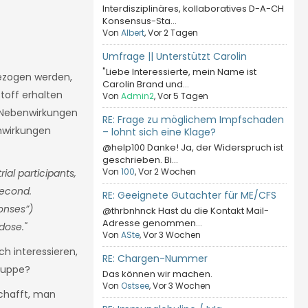
Interdisziplinäres, kollaboratives D-A-CH
Konsensus-Sta...
Von
Albert
, Vor 2 Tagen
Umfrage || Unterstützt Carolin
"Liebe Interessierte, mein Name ist
ngezogen werden,
Carolin Brand und...
toff erhalten
Von
Admin2
, Vor 5 Tagen
" Nebenwirkungen
RE: Frage zu möglichem Impfschaden
nwirkungen
– lohnt sich eine Klage?
@help100 Danke! Ja, der Widerspruch ist
geschrieben. Bi...
Von
100
, Vor 2 Wochen
ial participants,
second.
RE: Geeignete Gutachter für ME/CFS
onses”)
@thrbnhnck Hast du die Kontakt Mail-
Adresse genommen...
dose."
Von
ASte
, Vor 3 Wochen
ch interessieren,
RE: Chargen-Nummer
ruppe?
Das können wir machen.
Von
Ostsee
, Vor 3 Wochen
schafft, man