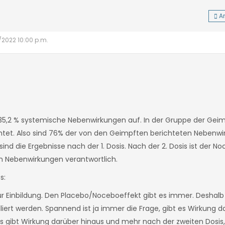
A
1/2022 10:00 p.m.
.
 35,2 % systemische Nebenwirkungen auf. In der Gruppe der Ge
htet. Also sind 76% der von den Geimpften berichteten Neben
nd die Ergebnisse nach der 1. Dosis. Nach der 2. Dosis ist der N
en Nebenwirkungen verantwortlich.
es:
r Einbildung. Den Placebo/Noceboeffekt gibt es immer. Deshalb 
ert werden. Spannend ist ja immer die Frage, gibt es Wirkung d
 es gibt Wirkung darüber hinaus und mehr nach der zweiten Dosi