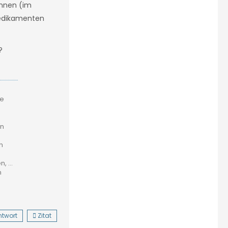
önnen (im
 Medikamenten
?
ie
in
n
 ...
n
ntwort
Zitat