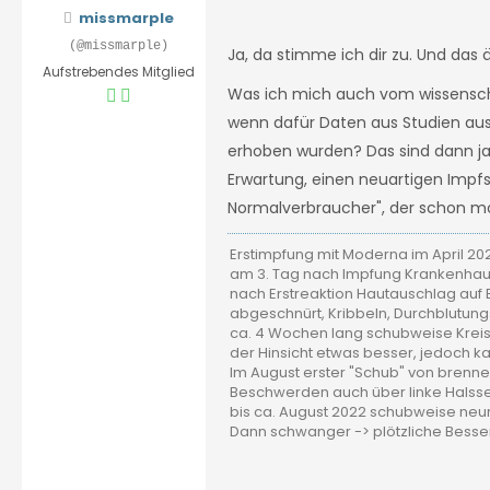
missmarple
(@missmarple)
Ja, da stimme ich dir zu. Und das
Aufstrebendes Mitglied
Was ich mich auch vom wissenschaf
wenn dafür Daten aus Studien aus
erhoben wurden? Das sind dann ja
Erwartung, einen neuartigen Impfs
Normalverbraucher", der schon mon
Erstimpfung mit Moderna im April 20
am 3. Tag nach Impfung Krankenhaus
nach Erstreaktion Hautauschlag auf B
abgeschnürt, Kribbeln, Durchblutun
ca. 4 Wochen lang schubweise Kreis
der Hinsicht etwas besser, jedoch 
Im August erster "Schub" von bren
Beschwerden auch über linke Halsse
bis ca. August 2022 schubweise neu
Dann schwanger -> plötzliche Bess