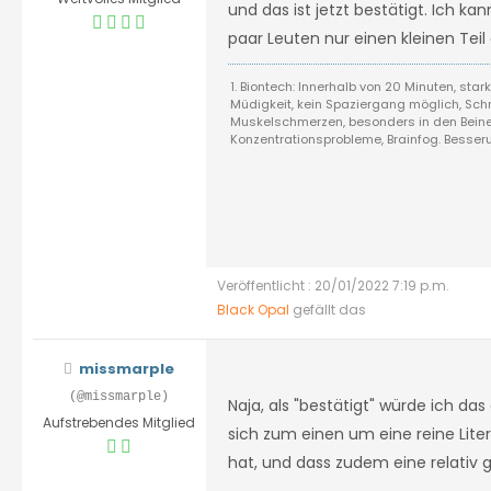
und das ist jetzt bestätigt. Ich k
paar Leuten nur einen kleinen Tei
1. Biontech: Innerhalb von 20 Minuten, sta
Müdigkeit, kein Spaziergang möglich, Schm
Muskelschmerzen, besonders in den Beinen
Konzentrationsprobleme, Brainfog. Besse
Veröffentlicht : 20/01/2022 7:19 p.m.
Black Opal
gefällt das
missmarple
(@missmarple)
Naja, als "bestätigt" würde ich da
Aufstrebendes Mitglied
sich zum einen um eine reine Lite
hat, und dass zudem eine relativ 