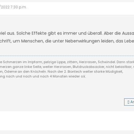
1/2022 7:30 p.m.
viel aus. Solche Effekte gibt es immer und überall. Aber die Aussa
erschrift, um Menschen, die unter Nebenwirkungen leiden, das Le
rke Schmerzen im Impfarm, pelzige Lippe, zittern, Herzrasen, Schwindel. Dann star
erzen ganze linke Seite, weiter Herzrasen, Blutdruckabsacker, nicht belastbar, 
, Ödeme an den Knöcheln. Nach der 2. Biontech weiter starke Müdigkeit,
rung nach und nach und nach 4 Monaten wieder o.k.
A