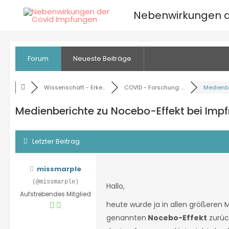
Zum
Nebenwirkungen d
Inhalt
springen
Forum
Neueste Beiträge
Wissenschaft - Erke...
COVID - Forschung: ...
Medienber
Medienberichte zu Nocebo-Effekt bei Im
Letzter Beitrag
missmarple
(@missmarple)
Hallo,
Aufstrebendes Mitglied
heute wurde ja in allen größeren 
genannten
Nocebo-Effekt
zurüc