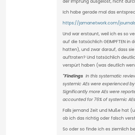
der Impfung ausgelöst, nicht durch
Ich habe gerade mal das entsprec
https://jamanetwork.com/journal
Und war erstaunt, weil ich es so v
auf die tatsächlich GEIMPFTEN in d
hatten), und zwar darauf, dass s
auftraten? Und tatsächlich deutl
verspürt haben (was deutlich weni
"Findings
In this systematic review
systemic AEs were experienced by 3
Significantly more AEs were repor
accounted for 76% of systemic AEs 
Falls jemand Zeit und Muße hat (und
ob ich das richtig oder falsch v
So oder so finde ich es ziemlich b