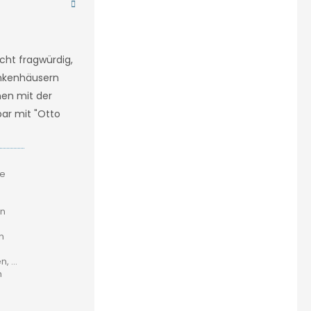
cht fragwürdig,
ankenhäusern
nen mit der
bar mit "Otto
ie
in
n
 ...
n