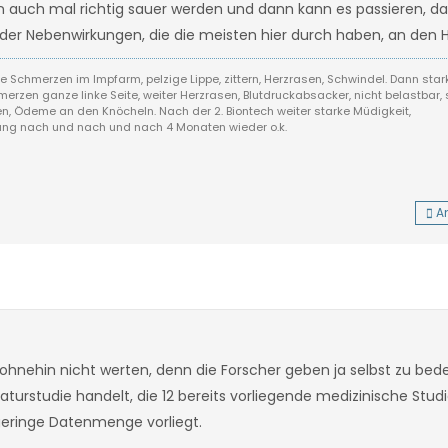
ann auch mal richtig sauer werden und dann kann es passieren, da
l der Nebenwirkungen, die die meisten hier durch haben, an den
rke Schmerzen im Impfarm, pelzige Lippe, zittern, Herzrasen, Schwindel. Dann star
erzen ganze linke Seite, weiter Herzrasen, Blutdruckabsacker, nicht belastbar, 
, Ödeme an den Knöcheln. Nach der 2. Biontech weiter starke Müdigkeit,
rung nach und nach und nach 4 Monaten wieder o.k.
A
s ohnehin nicht werten, denn die Forscher geben ja selbst zu bed
raturstudie handelt, die 12 bereits vorliegende medizinische Stu
geringe Datenmenge vorliegt.