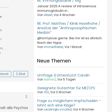
RE: Immunglobuline / IvIg
Januar 2025 A review of intravenous
immunoglobulin in...
Von
Albert
, Vor 4 Wochen
ie
RE: Prof. Matthes / Klinik Havelhöhe /
Ansätze der "Anthroposophischen
in
Medizin"
@formylove gerne. Bei mir ist es ähnlich.
n
Nach der Hype...
Von
ImmerWeiter
, Vor 1 Monat
 ...
n
Neue Themen
ntwort
Zitat
Umfrage || Unterstützt Carolin
Von
Admin2
,
Vor 5 Tagen
Geeignete Gutachter für ME/CFS
Von
100
,
Vor 3 Wochen
Frage zu möglichem Impfschaden –
lohnt sich eine Klage?
alt alle Psychos
Von
LeiderV@ccinated
,
Vor 4 Wochen