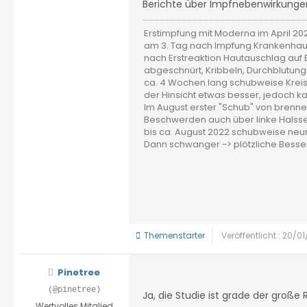
Berichte über Impfnebenwirkungen
Erstimpfung mit Moderna im April 20
am 3. Tag nach Impfung Krankenhaus
nach Erstreaktion Hautauschlag auf B
abgeschnürt, Kribbeln, Durchblutun
ca. 4 Wochen lang schubweise Kreis
der Hinsicht etwas besser, jedoch 
Im August erster "Schub" von bren
Beschwerden auch über linke Halsse
bis ca. August 2022 schubweise neu
Dann schwanger -> plötzliche Bess
Themenstarter
Veröffentlicht : 20/0
Pinetree
(@pinetree)
Ja, die Studie ist grade der groß
Wertvolles Mitglied