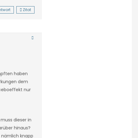
ntwort
Zitat
impften haben
wirkungen dem
oceboeffekt nur
muss dieser in
arüber hinaus?
s, nämlich knapp