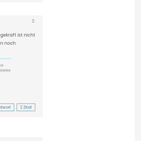
gekraft ist nicht
ben noch
ke
starke
ntwort
Zitat