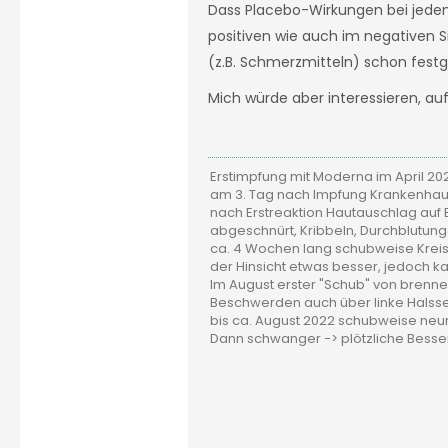
Dass Placebo-Wirkungen bei jedem 
positiven wie auch im negativen S
(z.B. Schmerzmitteln) schon festge
Mich würde aber interessieren, a
Erstimpfung mit Moderna im April 20
am 3. Tag nach Impfung Krankenhaus
nach Erstreaktion Hautauschlag auf B
abgeschnürt, Kribbeln, Durchblutun
ca. 4 Wochen lang schubweise Kreis
der Hinsicht etwas besser, jedoch 
Im August erster "Schub" von bren
Beschwerden auch über linke Halsse
bis ca. August 2022 schubweise neu
Dann schwanger -> plötzliche Bess