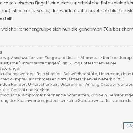
medizinischen Eingriff eine nicht unerhebliche Rolle spielen k
inne) ist ja nichts Neues, das wurde auch bei sehr etablierten
stellt.
uf welche Personengruppe sich nun die genannten 76% beziehen
21
 wg. Anschwellen von Zunge und Hals -> Atemnot -> Kortisontherap
rust, rote "Unterhautblutungen", ab 5. Tag Unterschenkel wie
gsstörungen
laufbeschwerden, Bruststechen, Schwächeanfälle, Herzrasen, dann 
kamen dumpfe Beinschmerzen dazu, Unterschenkel weiterhin "zu"
nenden Händen, Unterschenkeln, Unterarmen, Anfang Oktober wander
ite in Gesicht und Nacken
rologische Symptome: brennende Schmerzen, Kribbeln, Sehstörungen,
erung der Beschwerden, jedoch einzelne Schübe weiterhin vorhande
A