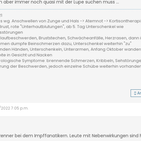
 aber immer noch quasi mit der Lupe suchen muss ...
21
 wg. Anschwellen von Zunge und Hals -> Atemnot -> Kortisontherap
rust, rote "Unterhautblutungen", ab 5. Tag Unterschenkel wie
gsstörungen
laufbeschwerden, Bruststechen, Schwächeanfälle, Herzrasen, dann 
kamen dumpfe Beinschmerzen dazu, Unterschenkel weiterhin "zu"
nenden Händen, Unterschenkeln, Unterarmen, Anfang Oktober wander
ite in Gesicht und Nacken
rologische Symptome: brennende Schmerzen, Kribbeln, Sehstörungen,
erung der Beschwerden, jedoch einzelne Schübe weiterhin vorhande
A
1/2022 7:05 p.m.
e Renner bei dem Impffanatikern. Leute mit Nebenwirkungen sind h