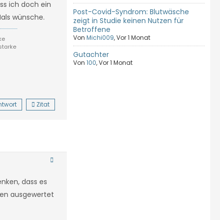
ss ich doch ein
Post-Covid-Syndrom: Blutwäsche
 Hals wünsche.
zeigt in Studie keinen Nutzen für
Betroffene
Von
Michi009
,
Vor 1 Monat
ke
starke
Gutachter
Von
100
,
Vor 1 Monat
ntwort
Zitat
enken, dass es
dien ausgewertet