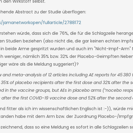
 den Wirkstoff selbst.
hende Abstract zu der Studie überflogen:
s/jamanetworkopen/fullarticle/2788172
erstehen würde, dass sich die 76%, die für die Schlagzeile hera
en Studien beziehen (also nicht die, die gar keinen echten Impfs
ie in beide Arme gespritzt wurden und auch im "Nicht-Impf-Arm
ich weniger, nämlich 35% bzw. 32% der Placebo-Geimpften Nebe
ger wäre als die Meldung suggeriert)?
 and meta-analysis of 12 articles including AE reports for 45 380 tr
5% of placebo recipients after the first dose and 32% after the 
ted in the vaccine groups, but AEs in placebo arms (“nocebo resp
after the first COVID-19 vaccine dose and 52% after the second 
 fitter als ich im wissenschaftlichen Englisch ist :-)), würde mi
erstanden habe mit dem Arm bzw. der Zuordnung Placebo-/Impfg
ezeichnend, dass so eine Meldung es sofort in alle Schlagzeilen 