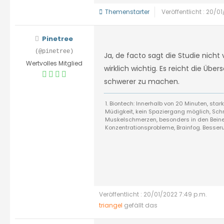
Themenstarter
Veröffentlicht : 20/0
Pinetree
(@pinetree)
Ja, de facto sagt die Studie nicht 
Wertvolles Mitglied
wirklich wichtig. Es reicht die Üb
schwerer zu machen.
1. Biontech: Innerhalb von 20 Minuten, sta
Müdigkeit, kein Spaziergang möglich, Schm
Muskelschmerzen, besonders in den Beinen
Konzentrationsprobleme, Brainfog. Besse
Veröffentlicht : 20/01/2022 7:49 p.m.
triangel
gefällt das