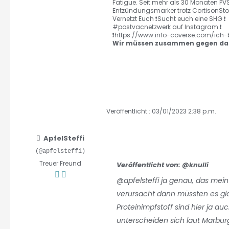
Fatigue. Seit mehr als 30 Monaten PV
Entzündungsmarker trotz CortisonStoß
Vernetzt Euch ❗️Sucht euch eine SHG ❗️
#postvacnetzwerk auf Instagram ❗️
❗️https://www.info-coverse.com/ich-
Wir müssen zusammen gegen das
Veröffentlicht : 03/01/2023 2:38 p.m.
ApfelSteffi
(@apfelsteffi)
Treuer Freund
Veröffentlicht von: @knulli
@apfelsteffi
ja genau, das meint
verursacht dann müssten es gla
Proteinimpfstoff sind hier ja au
unterscheiden sich laut Marbur