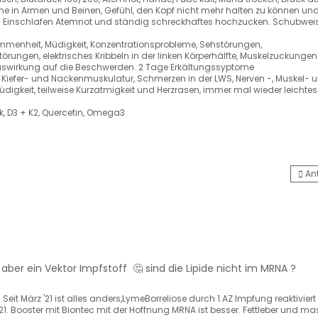
he in Armen und Beinen, Gefühl, den Kopf nicht mehr halten zu können un
chlafen Atemnot und ständig schreckhaftes hochzucken. Schubweise,
enheit, Müdigkeit, Konzentrationsprobleme, Sehstörungen,
Gedächtnisprobleme, Wortfindungsstörungen, elektrisches Kribbeln in der linken Körperhälfte, Muskelzuckunge
Auswirkung auf die Beschwerden. 2 Tage Erkältungssyptome
 Kiefer- und Nackenmuskulatur, Schmerzen in der LWS, Nerven -, Muskel- 
digkeit, teilweise Kurzatmigkeit und Herzrasen, immer mal wieder leichtes
, D3 + K2, Quercetin, Omega3
An
ber ein Vektor Impfstoff 🤔 sind die Lipide nicht im MRNA ?
.
Seit März '21 ist alles anders,LymeBorreliose durch 1.AZ Impfung reaktiviert 
1. Booster mit Biontec mit der Hoffnung MRNA ist besser. Fettleber und ma