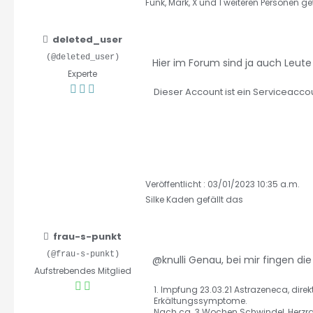
Funk
,
Mark
,
X
und 1 weiteren Personen ge
deleted_user
(@deleted_user)
Hier im Forum sind ja auch Leut
Experte
Dieser Account ist ein Serviceaccou
Veröffentlicht : 03/01/2023 10:35 a.m.
Silke Kaden
gefällt das
frau-s-punkt
(@frau-s-punkt)
@knulli Genau, bei mir fingen d
Aufstrebendes Mitglied
1. Impfung 23.03.21 Astrazeneca, dir
Erkältungssymptome.
Nach ca. 3 Wochen Schwindel, Herzras