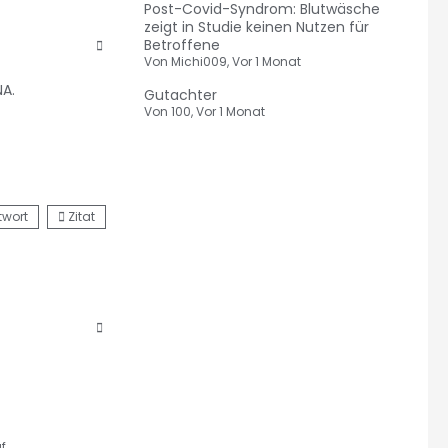
Post-Covid-Syndrom: Blutwäsche
zeigt in Studie keinen Nutzen für
Betroffene
Von
Michi009
,
Vor 1 Monat
NA.
Gutachter
Von
100
,
Vor 1 Monat
twort
Zitat
f