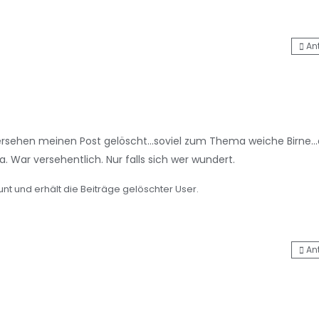
An
sehen meinen Post gelöscht...soviel zum Thema weiche Birne...
 da. War versehentlich. Nur falls sich wer wundert.
nt und erhält die Beiträge gelöschter User.
An