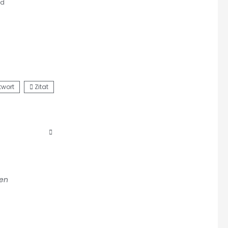
nd
twort
Zitat
gen