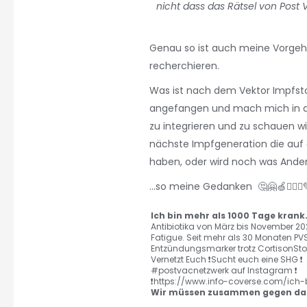
nicht dass das Rätsel von Post 
Genau so ist auch meine Vorgehe
recherchieren.
Was ist nach dem Vektor Impfst
angefangen und mach mich in d
zu integrieren und zu schauen
nächste Impfgeneration die auf
haben, oder wird noch was Ander
...so meine Gedanken 🤔🤗🍏🙋🏼‍♀️
Ich bin mehr als 1000 Tage krank
Antibiotika von März bis November 202
Fatigue. Seit mehr als 30 Monaten PV
Entzündungsmarker trotz CortisonStoß
Vernetzt Euch ❗️Sucht euch eine SHG ❗️
#postvacnetzwerk auf Instagram ❗️
❗️https://www.info-coverse.com/ich-
Wir müssen zusammen gegen das