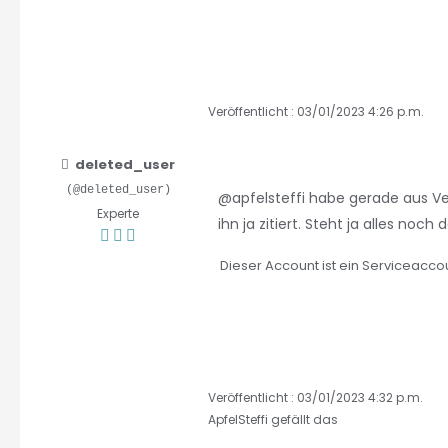
Veröffentlicht : 03/01/2023 4:26 p.m.
deleted_user
(@deleted_user)
@apfelsteffi
habe gerade aus Ver
Experte
ihn ja zitiert. Steht ja alles noch
Dieser Account ist ein Serviceaccou
Veröffentlicht : 03/01/2023 4:32 p.m.
ApfelSteffi
gefällt das