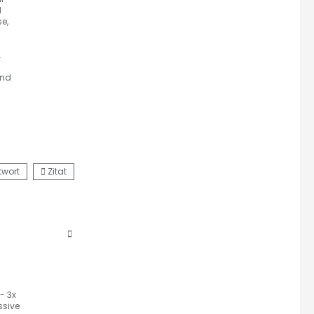
d
n.
und
twort
Zitat
- 3x
ssive