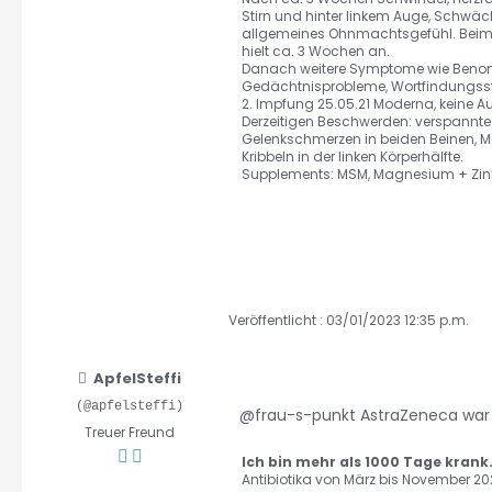
Stirn und hinter linkem Auge, Schwäc
allgemeines Ohnmachtsgefühl. Beim Eins
hielt ca. 3 Wochen an.
Danach weitere Symptome wie Benomm
2. Impfung 25.05.21 Moderna, keine 
Derzeitigen Beschwerden: verspannte
Gelenkschmerzen in beiden Beinen, Mü
Kribbeln in der linken Körperhälfte.
Supplements: MSM, Magnesium + Zink
Veröffentlicht : 03/01/2023 12:35 p.m.
ApfelSteffi
(@apfelsteffi)
@frau-s-punkt
AstraZeneca war a
Treuer Freund
Ich bin mehr als 1000 Tage krank
Antibiotika von März bis November 202