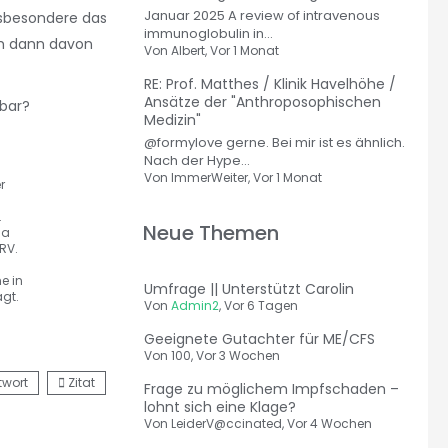
Januar 2025 A review of intravenous
nsbesondere das
immunoglobulin in...
ich dann davon
Von
Albert
, Vor 1 Monat
RE: Prof. Matthes / Klinik Havelhöhe /
Ansätze der "Anthroposophischen
bar?
Medizin"
@formylove gerne. Bei mir ist es ähnlich.
Nach der Hype...
Von
ImmerWeiter
, Vor 1 Monat
r
.
Neue Themen
ha
RV.
e in
Umfrage || Unterstützt Carolin
agt.
Von
Admin2
,
Vor 6 Tagen
Geeignete Gutachter für ME/CFS
Von
100
,
Vor 3 Wochen
twort
Zitat
Frage zu möglichem Impfschaden –
lohnt sich eine Klage?
Von
LeiderV@ccinated
,
Vor 4 Wochen