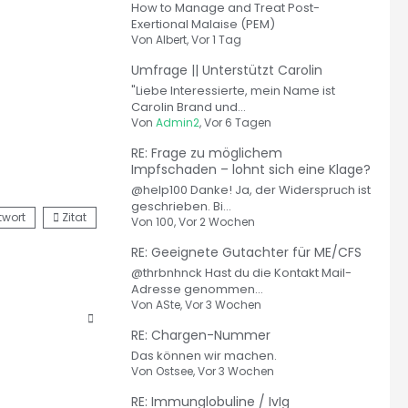
How to Manage and Treat Post-
Exertional Malaise (PEM)
Von
Albert
, Vor 1 Tag
Umfrage || Unterstützt Carolin
"Liebe Interessierte, mein Name ist
Carolin Brand und...
Von
Admin2
, Vor 6 Tagen
RE: Frage zu möglichem
Impfschaden – lohnt sich eine Klage?
@help100 Danke! Ja, der Widerspruch ist
geschrieben. Bi...
twort
Zitat
Von
100
, Vor 2 Wochen
RE: Geeignete Gutachter für ME/CFS
@thrbnhnck Hast du die Kontakt Mail-
Adresse genommen...
Von
ASte
, Vor 3 Wochen
RE: Chargen-Nummer
Das können wir machen.
Von
Ostsee
, Vor 3 Wochen
RE: Immunglobuline / IvIg