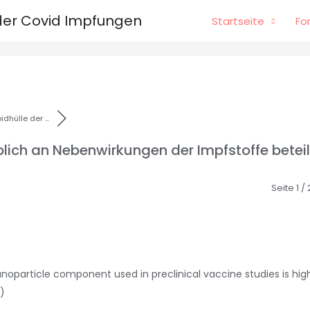
er Covid Impfungen
Startseite
Fo
dhülle der ...
ich an Nebenwirkungen der Impfstoffe beteili
Seite 1 /
noparticle component used in preclinical vaccine studies is hig
)