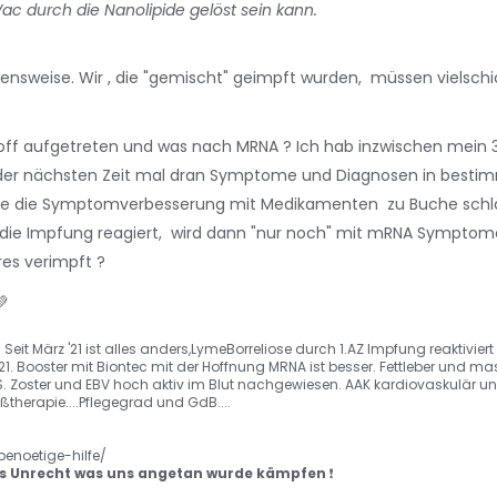
Vac durch die Nanolipide gelöst sein kann.
nsweise. Wir , die "gemischt" geimpft wurden, müssen vielschi
off aufgetreten und was nach MRNA ? Ich hab inzwischen mein
er nächsten Zeit mal dran Symptome und Diagnosen in bestim
 wie die Symptomverbesserung mit Medikamenten zu Buche sc
 die Impfung reagiert, wird dann "nur noch" mit mRNA Sympto
es verimpft ?
💚
.
Seit März '21 ist alles anders,LymeBorreliose durch 1.AZ Impfung reaktiviert 
1. Booster mit Biontec mit der Hoffnung MRNA ist besser. Fettleber und ma
S. Zoster und EBV hoch aktiv im Blut nachgewiesen. AAK kardiovaskulär u
therapie....Pflegegrad und GdB....
benoetige-hilfe/
 Unrecht was uns angetan wurde kämpfen
❗️