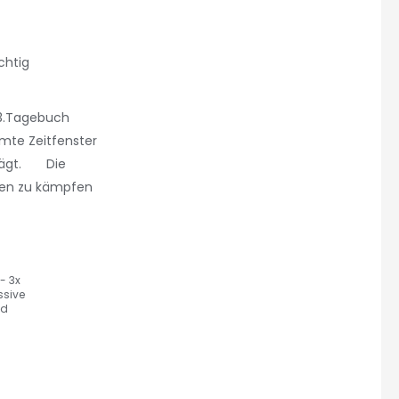
chtig
 3.Tagebuch
mte Zeitfenster
hlägt. Die
men zu kämpfen
- 3x
ssive
nd