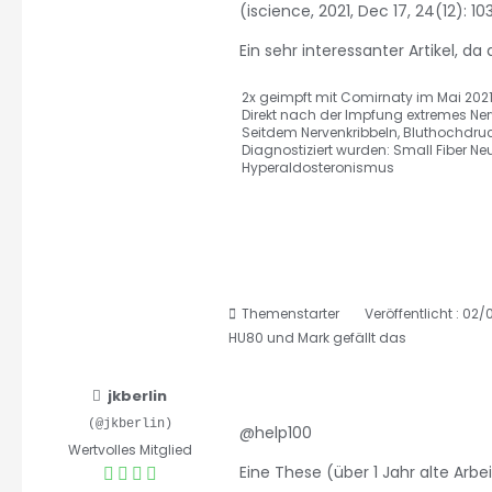
(iscience, 2021, Dec 17, 24(12): 1
Ein sehr interessanter Artikel, d
2x geimpft mit Comirnaty im Mai 2021
Direkt nach der Impfung extremes Ne
Seitdem Nervenkribbeln, Bluthochdr
Diagnostiziert wurden: Small Fiber Ne
Hyperaldosteronismus
Themenstarter
Veröffentlicht : 02
HU80
und
Mark
gefällt das
jkberlin
(@jkberlin)
@help100
Wertvolles Mitglied
Eine These (über 1 Jahr alte Arbeit