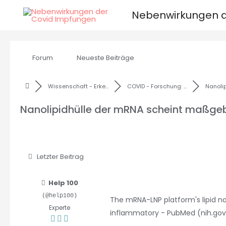
Nebenwirkungen d
Forum
Neueste Beiträge
Wissenschaft - Erke...
COVID - Forschung: ...
Nanolipi
Nanolipidhülle der mRNA scheint maßgebl
Letzter Beitrag
Help 100
(@help100)
The mRNA-LNP platform's lipid na
Experte
inflammatory - PubMed (nih.gov