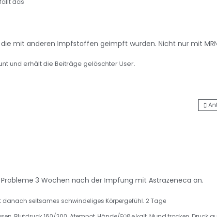
fällt das
e die mit anderen Impfstoffen geimpft wurden. Nicht nur mit MR
nt und erhält die Beiträge gelöschter User.
An
ie Probleme 3 Wochen nach der Impfung mit Astrazeneca an.
ekt danach seltsames schwindeliges Körpergefühl. 2 Tage
en, Blutdruck 160/200, Atemnot, Hände/Füße kalt, Mund trocken, Druck au