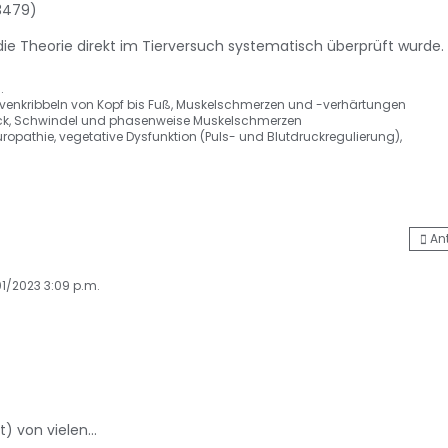
03479)
a die Theorie direkt im Tierversuch systematisch überprüft wurde.
.
rvenkribbeln von Kopf bis Fuß, Muskelschmerzen und -verhärtungen
uck, Schwindel und phasenweise Muskelschmerzen
uropathie, vegetative Dysfunktion (Puls- und Blutdruckregulierung),
An
/01/2023 3:09 p.m.
) von vielen...