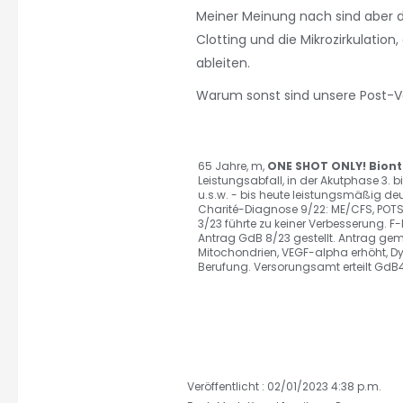
Meiner Meinung nach sind aber d
Clotting und die Mikrozirkulatio
ableiten.
Warum sonst sind unsere Post-
65 Jahre, m,
ONE SHOT ONLY! Bion
Leistungsabfall, in der Akutphase 3.
u.s.w. - bis heute leistungsmäßig de
Charité-Diagnose 9/22: ME/CFS, POTS
3/23 führte zu keiner Verbesserung. F
Antrag GdB 8/23 gestellt. Antrag gem.
Mitochondrien, VEGF-alpha erhöht, Dy
Berufung. Versorungsamt erteilt GdB4
Veröffentlicht : 02/01/2023 4:38 p.m.