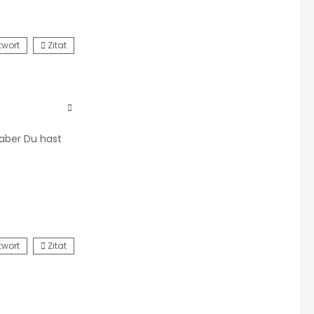
twort
Zitat
aber Du hast
twort
Zitat