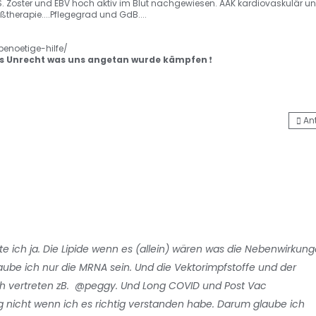
S. Zoster und EBV hoch aktiv im Blut nachgewiesen. AAK kardiovaskulär u
therapie....Pflegegrad und GdB....
benoetige-hilfe/
 Unrecht was uns angetan wurde kämpfen
❗️
An
e ich ja. Die Lipide wenn es (allein) wären was die Nebenwirkun
ube ich nur die MRNA sein. Und die Vektorimpfstoffe und der
ch vertreten zB.
@peggy
. Und Long COVID und Post Vac
g nicht wenn ich es richtig verstanden habe. Darum glaube ich