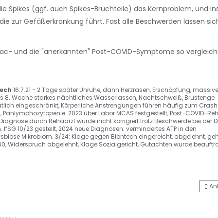
ie Spikes (ggf. auch Spikes-Bruchteile) das Kernproblem, und i
n, die zur Gefäßerkrankung führt. Fast alle Beschwerden lassen s
Vac- und die "anerkannten" Post-COVID-Symptome so vergleich
tech
16.7.21 - 2 Tage später Unruhe, dann Herzrasen, Erschöpfung, massive
 bis 8. Woche starkes nächtliches Wasserlassen, Nachtschweiß, Brustenge
utlich eingeschränkt, Körperliche Anstrengungen führen häufig zum Crash
, Panlymphozytopenie. 2023 über Labor MCAS festgestellt, Post-COVID-Re
-Diagnose durch Rehaarzt wurde nicht korrigiert trotz Beschwerde bei der D
 IfSG 10/23 gestellt, 2024 neue Diagnosen: vermindertes ATP in den
sbiose Mikrobiom. 3/24: Klage gegen Biontech eingereicht, abgelehnt, geh
0, Widerspruch abgelehnt, Klage Sozialgericht, Gutachten wurde beauftr
An