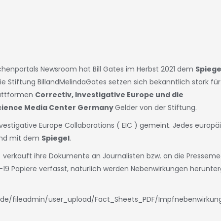
anchenportals Newsroom hat Bill Gates im Herbst 2021 dem
Spiege
die Stiftung BillandMelindaGates setzen sich bekanntlich stark fü
lattformen
Correctiv, Investigative Europe
und die
Science Media Center Germany
Gelder von der Stiftung.
Investigative Europe Collaborations ( EIC ) gemeint. Jedes europä
land mit dem
Spiegel
.
 verkauft ihre Dokumente an Journalisten bzw. an die Pressemed
Papiere verfasst, natürlich werden Nebenwirkungen herunterge
.de/fileadmin/user_upload/Fact_Sheets_PDF/Impfnebenwirku