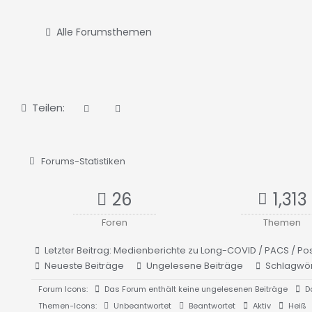
Alle Forumsthemen
Teilen:
Forums-Statistiken
26
1,313
Foren
Themen
Letzter Beitrag:
Medienberichte zu Long-COVID / PACS / Po
Neueste Beiträge
Ungelesene Beiträge
Schlagwör
Forum Icons:
Das Forum enthält keine ungelesenen Beiträge
Da
Themen-Icons:
Unbeantwortet
Beantwortet
Aktiv
Heiß