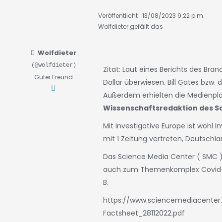
Veröffentlicht : 13/08/2023 9:22 p.m.
Wolfdieter
gefällt das
Wolfdieter
(@wolfdieter)
Zitat: Laut eines Berichts des Br
Guter Freund
Dollar überwiesen. Bill Gates bzw. 
Außerdem erhielten die Medienp
Wissenschaftsredaktion des 
Mit investigative Europe ist wohl 
mit 1 Zeitung vertreten, Deutsch
Das Science Media Center ( SMC )
auch zum Themenkomplex Covid-19 
B.
https://www.sciencemediacenter
Factsheet_28112022.pdf