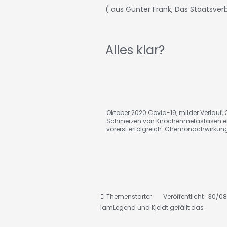
( aus Gunter Frank, Das Staatsverb
Alles klar?
Oktober 2020 Covid-19, milder Verlauf, C
Schmerzen von Knochenmetastasen ei
vorerst erfolgreich. Chemonachwirkun
Themenstarter
Veröffentlicht : 30/0
IamLegend
und
Kjeldt
gefällt das