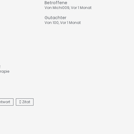
Betroffene
Von
Michi009
,
Vor 1 Monat
Gutachter
Von
100
,
Vor 1 Monat
2
rapie
ntwort
Zitat