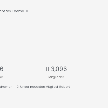
chstes Thema
16
3,096
ne
Mitglieder
yndromen
Unser neuestes Mitglied:
Robert