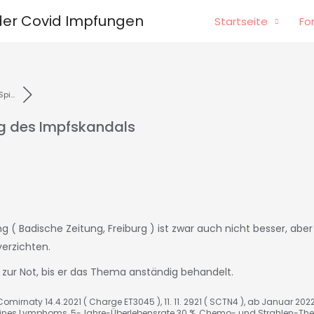
er Covid Impfungen
Startseite
Fo
i...
ng des Impfskandals
 ( Badische Zeitung, Freiburg ) ist zwar auch nicht besser, aber 
verzichten.
h zur Not, bis er das Thema anständig behandelt.
omirnaty 14.4.2021 ( Charge ET3045 ), 11. 11. 2921 ( SCTN4 ), ab Januar 202
nes Lymphoms, 5-Jahre-Überlebensrate 30 %, Chemo- und Strahlen-The