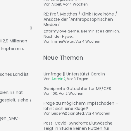
Von
Albert
, Vor 4 Wochen
RE: Prof. Matthes / Klinik Havelhöhe /
Ansätze der "Anthroposophischen
Medizin"
@formylove gerne. Bei mir ist es ähnlich.
Nach der Hype...
l
2,9 Millionen
Von
ImmerWeiter
, Vor 4 Wochen
r Impfen ein.
Neue Themen
Umfrage || Unterstützt Carolin
isches Land ist
Von
Admin2
,
Vor 3 Tagen
Geeignete Gutachter für ME/CFS
ien. Es hat
Von
100
,
Vor 2 Wochen
spielt, siehe z.
Frage zu möglichem Impfschaden –
lohnt sich eine Klage?
Von
LeiderV@ccinated
,
Vor 4 Wochen
ngen_SMC-
Post-Covid-Syndrom: Blutwäsche
zeigt in Studie keinen Nutzen für