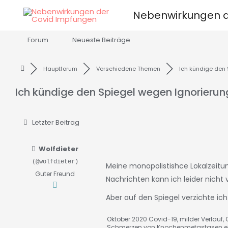
Zum
Nebenwirkungen d
Inhalt
springen
Forum
Neueste Beiträge
Hauptforum
Verschiedene Themen
Ich kündige den Sp
Ich kündige den Spiegel wegen Ignorieru
Letzter Beitrag
Wolfdieter
(@wolfdieter)
Meine monopolistishce Lokalzeitung
Guter Freund
Nachrichten kann ich leider nicht 
Aber auf den Spiegel verzichte ic
Oktober 2020 Covid-19, milder Verlauf, C
Schmerzen von Knochenmetastasen ei