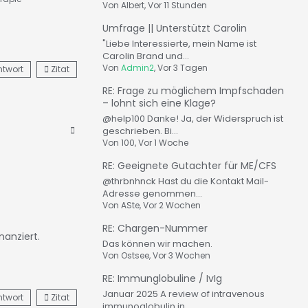
Von
Albert
, Vor 11 Stunden
Umfrage || Unterstützt Carolin
"Liebe Interessierte, mein Name ist
Carolin Brand und...
Von
Admin2
, Vor 3 Tagen
ntwort
Zitat
RE: Frage zu möglichem Impfschaden
– lohnt sich eine Klage?
@help100 Danke! Ja, der Widerspruch ist
geschrieben. Bi...
Von
100
, Vor 1 Woche
RE: Geeignete Gutachter für ME/CFS
@thrbnhnck Hast du die Kontakt Mail-
Adresse genommen...
Von
ASte
, Vor 2 Wochen
RE: Chargen-Nummer
nanziert.
Das können wir machen.
Von
Ostsee
, Vor 3 Wochen
RE: Immunglobuline / IvIg
Januar 2025 A review of intravenous
ntwort
Zitat
immunoglobulin in...