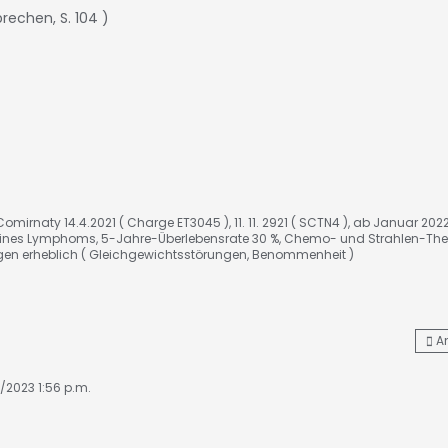
rechen, S. 104 )
omirnaty 14.4.2021 ( Charge ET3045 ), 11. 11. 2921 ( SCTN4 ), ab Januar 202
nes Lymphoms, 5-Jahre-Überlebensrate 30 %, Chemo- und Strahlen-The
gen erheblich ( Gleichgewichtsstörungen, Benommenheit )
A
8/2023 1:56 p.m.