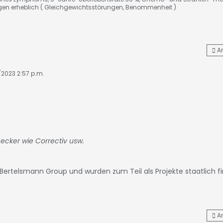
gen erheblich ( Gleichgewichtsstörungen, Benommenheit )
A
8/2023 2:57 p.m.
ecker wie Correctiv usw.
 Bertelsmann Group und wurden zum Teil als Projekte staatlich fi
A