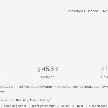
Vorheriges Thema
Nä
45.8 K
Beiträge
Onli
st-COVID (nicht Post-Vac-Syndom!) und anderen Postinfektiösen S
ter
s Forum enthält ungelesene Beiträge
Oben angepinnt
Nicht genehmigt
Gelöst
Privat
Geschlossen