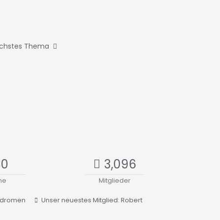
chstes Thema
30
3,096
ne
Mitglieder
yndromen
Unser neuestes Mitglied:
Robert