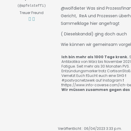
(@apfelsteffi)
@wolfdieter
Was sind Prozessfinan
Treuer Freund
Gericht, ReA und Prozessen überhau
Sammelklage hier angefragt
( Dieselskandal) ging doch auch
Wie können wir gemeinsam vorg
Ich bin mehr als 1000 Tage krank.
S
Antibiotika von März bis November 2021
Fatigue. Seit mehr als 30 Monaten PVS
Entzündungsmarker trotz CortisonStoßth
Vernetzt Euch ❗️Sucht euch eine SHG ❗️
#postvacnetzwerk auf Instagram ❗️
❗️https://www.info-coverse.com/ich-be
Wir müssen zusammen gegen das 
Veröffentlicht : 06/04/2023 3:33 p.m.