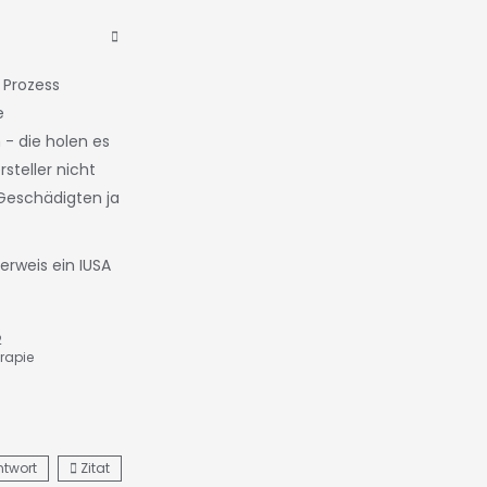
 Prozess
e
 - die holen es
steller nicht
Geschädigten ja
erweis ein IUSA
2
rapie
ntwort
Zitat