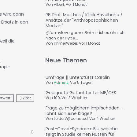
Von
Albert
, Vor 1 Monat
s wird dann
RE: Prof. Matthes / Klinik Havelhöhe /
Ansätze der "Anthroposophischen
Ersatz in den
Medizin"
@formylove gerne. Bei mir ist es ähnlich.
Nach der Hype...
eil die
Von
ImmerWeiter
, Vor 1 Monat
Neue Themen
2
rapie
Umfrage || Unterstützt Carolin
Von
Admin2
,
Vor 5 Tagen
Geeignete Gutachter für ME/CFS
Von
100
,
Vor 3 Wochen
ntwort
Zitat
Frage zu möglichem Impfschaden –
lohnt sich eine Klage?
Von
LeiderV@ccinated
,
Vor 4 Wochen
Post-Covid-Syndrom: Blutwäsche
zeigt in Studie keinen Nutzen für