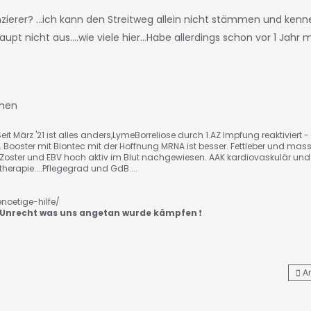
zierer? ...ich kann den Streitweg allein nicht stämmen und ken
pt nicht aus....wie viele hier...Habe allerdings schon vor 1 Jahr
ehen
eit März '21 ist alles anders,LymeBorreliose durch 1.AZ Impfung reaktiviert -
. Booster mit Biontec mit der Hoffnung MRNA ist besser. Fettleber und mass
. Zoster und EBV hoch aktiv im Blut nachgewiesen. AAK kardiovaskulär und
erapie....Pflegegrad und GdB....
noetige-hilfe/
Unrecht was uns angetan wurde kämpfen
❗️
A