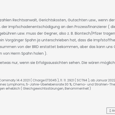
ezahlen Rechtsanwalt, Gerichtskosten, Gutachten usw., wenn der
 % der Impfschadenentschädigung an den Prozessfinanzierer ( di
bühren usw. muss der Gegner, also z. B. Biontech/Pfizer tragen
in Vorgänger Spahn ja unterschrieben hat, dass die Impfstoffher
ssummen von der BRD erstattet bekommen, aber das kann uns 
nn von Herrn Spahn holen ).
etwas nur, wenn sie Erfolgsaussichten sehen. Die wären möglich
omirnaty 14.4.2021 ( Charge ET3045 ), 11. 11. 2921 ( SCTN4 ), ab Januar 202
nes Lymphoms, 5-Jahre-Überlebensrate 30 %, Chemo- und Strahlen-The
gen erheblich ( Gleichgewichtsstörungen, Benommenheit )
A