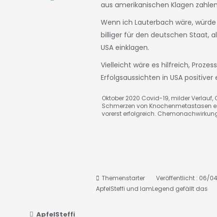
aus amerikanischen Klagen zahle
Wenn ich Lauterbach wäre, würde 
billiger für den deutschen Staat,
USA einklagen.
Vielleicht wäre es hilfreich, Pro
Erfolgsaussichten in USA positive
Oktober 2020 Covid-19, milder Verlauf, C
Schmerzen von Knochenmetastasen ei
vorerst erfolgreich. Chemonachwirkun
Themenstarter
Veröffentlicht : 06/0
ApfelSteffi
und
IamLegend
gefällt das
ApfelSteffi