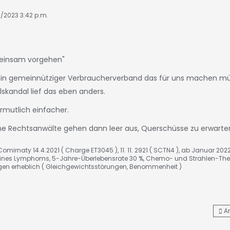
4/2023 3:42 p.m.
einsam vorgehen"
 ein gemeinnütziger Verbraucherverband das für uns machen mü
lskandal lief das eben anders.
rmutlich einfacher.
e Rechtsanwälte gehen dann leer aus, Querschüsse zu erwarte
omirnaty 14.4.2021 ( Charge ET3045 ), 11. 11. 2921 ( SCTN4 ), ab Januar 202
nes Lymphoms, 5-Jahre-Überlebensrate 30 %, Chemo- und Strahlen-The
gen erheblich ( Gleichgewichtsstörungen, Benommenheit )
A