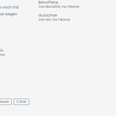
Betroffene
Von
Michi009
,
Vor 1 Monat
ne mich mit
 mal wegen
Gutachter
Von
100
,
Vor 1 Monat
 3x
ive
ntwort
Zitat