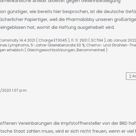
 amerikanische Anwalt arbeitet gegen Gewinnbeteiligung
tion günstiger, wie bereits hier besprochen, ist die deutsche G
lächerlicher Papiertiger, weil die Pharmalobby unseren großartig
 reingeblasen hat, womit die Haftung ausgehebelt wird.
omirnaty 14.4.2021 ( Charge ET3045 ), 11. 11. 2921 ( SCTN4 ), ab Januar 202
nes Lymphoms, 5-Jahre-Überlebensrate 30 %, Chemo- und Strahlen-The
gen erheblich ( Gleichgewichtsstörungen, Benommenheit )
A
4/2023 1:07 p.m.
troffenen Vereinbarungen die Impfstoffhersteller von der BRD h
utsche Staat zahlen muss, wird er sich nicht freuen, wenn er viel