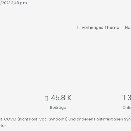
4/2023 3:48 p.m.
Vorheriges Thema
Nä
45.8 K
Beiträge
Onli
st-COVID (nicht Post-Vac-Syndom!) und anderen Postinfektiösen S
ter