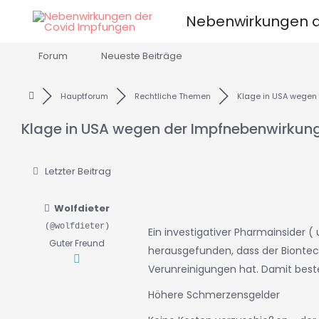
Zum
Nebenwirkungen d
Inhalt
springen
Forum
Neueste Beiträge
Hauptforum
Rechtliche Themen
Klage in USA wegen .
Klage in USA wegen der Impfnebenwirkun
Letzter Beitrag
Wolfdieter
(@wolfdieter)
Ein investigativer Pharmainsider 
Guter Freund
herausgefunden, dass der Biontec
Verunreinigungen hat. Damit beste
Höhere Schmerzensgelder