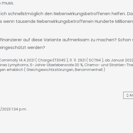
n muss.
ich schnellstmöglich den Nebenwirkungsbetroffenen helfen. Da
 als wenn tausende Nebenwirkungsbetroffenen Hunderte Millionen 
zessfinanzierer auf diese Variante aufmerksam zu machen? Schon w
r eingeschätzt werden?
omirnaty 14.4.2021 ( Charge ET3045 ), 11. 11. 2921 ( SCTN4 ), ab Januar 202
nes Lymphoms, 5-Jahre-Überlebensrate 30 %, Chemo- und Strahlen-The
gen erheblich ( Gleichgewichtsstörungen, Benommenheit )
A
4/2023 1:34 p.m.