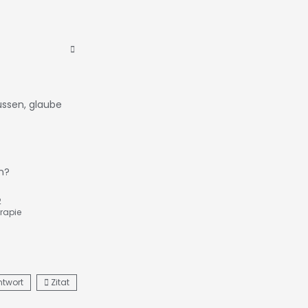
ssen, glaube
n?
2
rapie
ntwort
Zitat