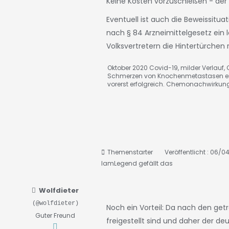
Keine Kosten vorzuschießen - der
Eventuell ist auch die Beweissitua
nach § 84 Arzneimittelgesetz ein 
Volksvertretern die Hintertürchen
Oktober 2020 Covid-19, milder Verlauf, C
Schmerzen von Knochenmetastasen ei
vorerst erfolgreich. Chemonachwirkun
Themenstarter
Veröffentlicht : 06/0
IamLegend
gefällt das
Wolfdieter
(@wolfdieter)
Noch ein Vorteil: Da nach den ge
Guter Freund
freigestellt sind und daher der de