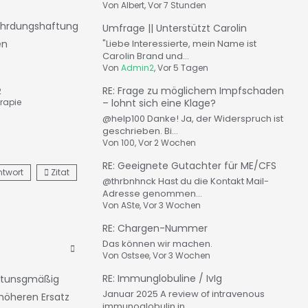
Von
Albert
, Vor 7 Stunden
efährdungshaftung
Umfrage || Unterstützt Carolin
"Liebe Interessierte, mein Name ist
en
Carolin Brand und...
Von
Admin2
, Vor 5 Tagen
RE: Frage zu möglichem Impfschaden
2
– lohnt sich eine Klage?
rapie
@help100 Danke! Ja, der Widerspruch ist
geschrieben. Bi...
Von
100
, Vor 2 Wochen
RE: Geeignete Gutachter für ME/CFS
ntwort
Zitat
@thrbnhnck Hast du die Kontakt Mail-
Adresse genommen...
Von
ASte
, Vor 3 Wochen
RE: Chargen-Nummer
Das können wir machen.
Von
Ostsee
, Vor 3 Wochen
RE: Immunglobuline / IvIg
aftunsgmäßig
Januar 2025 A review of intravenous
 höheren Ersatz
immunoglobulin in...