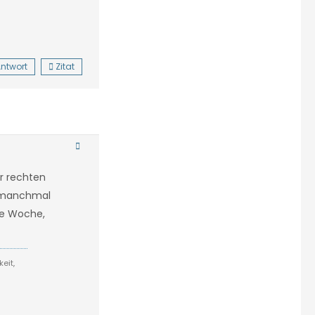
ntwort
Zitat
r rechten
d manchmal
ie Woche,
eit,