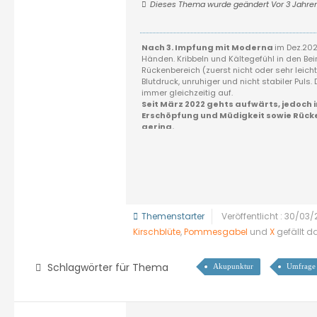
Dieses Thema wurde geändert Vor 3 Jahre
Nach 3. Impfung mit Moderna
im Dez.202
Händen. Kribbeln und Kältegefühl in den Be
Rückenbereich (zuerst nicht oder sehr leic
Blutdruck, unruhiger und nicht stabiler Pul
immer gleichzeitig auf.
Seit März 2022 gehts aufwärts, jedoch
Erschöpfung und Müdigkeit sowie Rüc
gering.
Derzeit keine so richtige Behandlung d
Themenstarter
Veröffentlicht : 30/03
Kirschblüte
,
Pommesgabel
und
X
gefällt d
Schlagwörter für Thema
Akupunktur
Umfrage