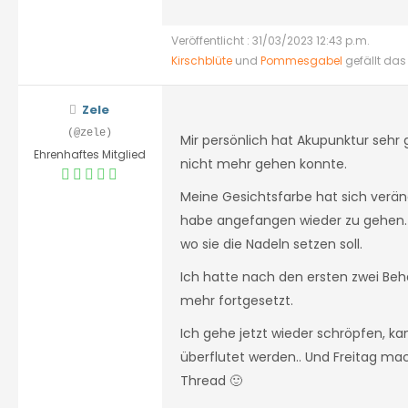
Veröffentlicht : 31/03/2023 12:43 p.m.
Kirschblüte
und
Pommesgabel
gefällt das
Zele
(@zele)
Mir persönlich hat Akupunktur sehr 
Ehrenhaftes Mitglied
nicht mehr gehen konnte.
Meine Gesichtsfarbe hat sich verän
habe angefangen wieder zu gehen. I
wo sie die Nadeln setzen soll.
Ich hatte nach den ersten zwei Beh
mehr fortgesetzt.
Ich gehe jetzt wieder schröpfen, k
überflutet werden.. Und Freitag ma
Thread 🙂