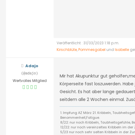
Veröffentlicht : 31/03/2023 1:18 p.m.
Kirschblüte
,
Pommesgabel
und
Isabelle
gef
Adajo
(@adajo)
Mir hat Akupunktur gut geholfen,m
Wertvolles Mitglied
Körperseite fast loszuwerden. Habe
Gesicht. Es hat aber lange gedauer
seitdem alle 2 Wochen einmal. Zusä
1. Impfung AZ März 21. Kribbeln, Taubheitsg
Benommenheit,Fatigue.
8/22: nur noch Kribbeln, Taubheitsgefühle, 
12/22: nur noch vereinzeltes Kribbeln im de
5/23 nur noch sehr selten Kribbeln in der Z