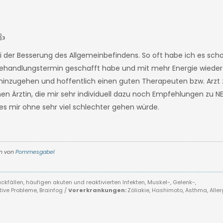
👍
ei der Besserung des Allgemeinbefindens. So oft habe ich es scho
Behandlungstermin geschafft habe und mit mehr Energie wieder 
g hinzugehen und hoffentlich einen guten Therapeuten bzw. Arzt z
hen Ärztin, die mir sehr individuell dazu noch Empfehlungen zu N
 es mir ohne sehr viel schlechter gehen würde.
en von
Pommesgabel
kfällen, häufigen akuten und reaktivierten Infekten, Muskel-, Gelenk-,
ive Probleme, Brainfog /
Vorerkrankungen:
Zöliakie, Hashimoto, Asthma, Aller