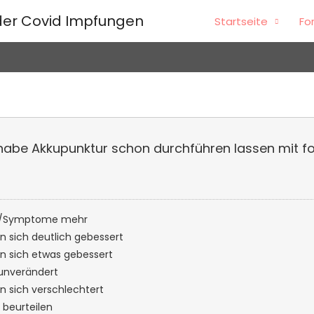
er Covid Impfungen
Startseite
Fo
kupunktur schon durchführen lassen mit folgendem
werden/Symptome mehr
ben sich deutlich gebessert
aben sich etwas gebessert
nd unverändert
ben sich verschlechtert
cht beurteilen