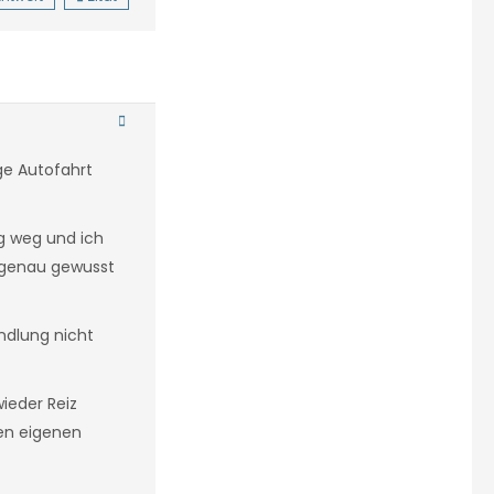
ge Autofahrt
g weg und ich
t genau gewusst
ndlung nicht
ieder Reiz
nen eigenen