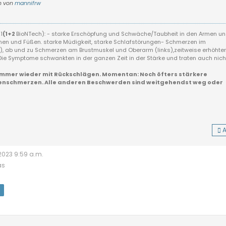
n von
mannifrw
1
(1+2
BioNTech):
- starke Erschöpfung und Schwäche/Taubheit in den Armen u
inen und Füßen. starke Müdigkeit, starke Schlafstörungen- Schmerzen im
ht), ab und zu Schmerzen am Brustmuskel und Oberarm (links),zeitweise erhöhter
s. Die Symptome schwankten in der ganzen Zeit in der Stärke und traten auch nich
 immer wieder mit Rückschlägen. Momentan: Noch öfters stärkere
kenschmerzen.
Alle anderen Beschwerden sind weitgehendst weg oder
urch Ärzte bzw. noch nicht den richtigen gefunden.
A
/2023 9:59 a.m.
as