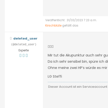
Veröffentlicht : 31/03/2023 7:23 a.m.
Kirschblüte
gefällt das
deleted_user
(@deleted_user)
🙋🏻‍♀️
Experte
Mir tut die Akupunktur auch sehr g
Da ich sehr sensibel bin, spüre ich 
Ohne meine zwei HP‘s würde es mir
LG Steffi
Dieser Account ist ein Serviceaccount 