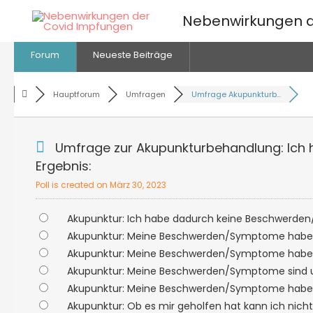
Zum
Nebenwirkungen d
Inhalt
springen
Forum
Neueste Beiträge
Hauptforum
Umfragen
Umfrage Akupunkturb...
Umfrage zur Akupunkturbehandlung: Ich habe Ak
Ergebnis:
Poll is created on März 30, 2023
Akupunktur: Ich habe dadurch keine Besch
Akupunktur: Meine Beschwerden/Symptome ha
Akupunktur: Meine Beschwerden/Symptome h
Akupunktur: Meine Beschwerden/Symptome si
Akupunktur: Meine Beschwerden/Symptome ha
Akupunktur: Ob es mir geholfen hat kann ich ni