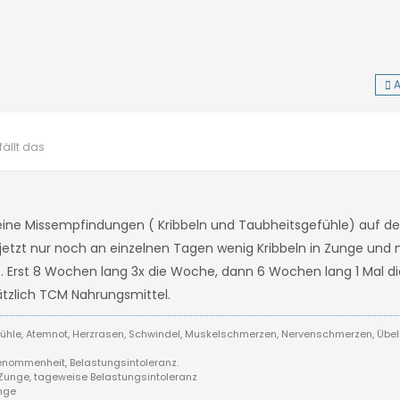
A
ällt das
eine Missempfindungen ( Kribbeln und Taubheitsgefühle) auf de
 jetzt nur noch an einzelnen Tagen wenig Kribbeln in Zunge un
t. Erst 8 Wochen lang 3x die Woche, dann 6 Wochen lang 1 Mal d
tzlich TCM Nahrungsmittel.
efühle, Atemnot, Herzrasen, Schwindel, Muskelschmerzen, Nervenschmerzen, Übelk
Benommenheit, Belastungsintoleranz.
r Zunge, tageweise Belastungsintoleranz
unge