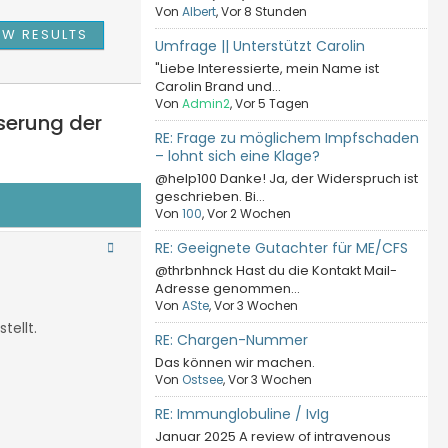
Von
Albert
, Vor 8 Stunden
Umfrage || Unterstützt Carolin
"Liebe Interessierte, mein Name ist
Carolin Brand und...
Von
Admin2
, Vor 5 Tagen
serung der
RE: Frage zu möglichem Impfschaden
– lohnt sich eine Klage?
@help100 Danke! Ja, der Widerspruch ist
geschrieben. Bi...
Von
100
, Vor 2 Wochen
RE: Geeignete Gutachter für ME/CFS
@thrbnhnck Hast du die Kontakt Mail-
Adresse genommen...
Von
ASte
, Vor 3 Wochen
tellt.
RE: Chargen-Nummer
Das können wir machen.
Von
Ostsee
, Vor 3 Wochen
RE: Immunglobuline / IvIg
Januar 2025 A review of intravenous