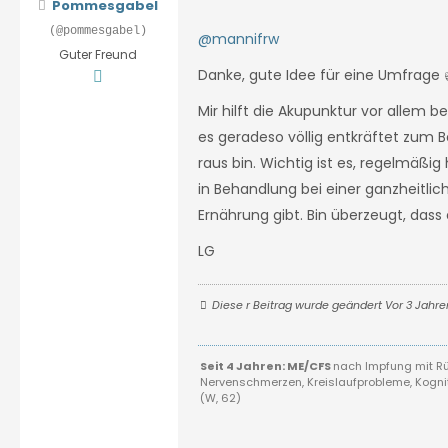
Pommesgabel
(@pommesgabel)
@mannifrw
Guter Freund
Danke, gute Idee für eine Umfrage 
Mir hilft die Akupunktur vor allem b
es geradeso völlig entkräftet zum 
raus bin. Wichtig ist es, regelmäßi
in Behandlung bei einer ganzheitlic
Ernährung gibt. Bin überzeugt, dass
LG
Diese r Beitrag wurde geändert Vor 3 Jahr
Seit 4 Jahren: ME/CFS
nach Impfung mit Rüc
Nervenschmerzen, Kreislaufprobleme, Kognit
(W, 62)