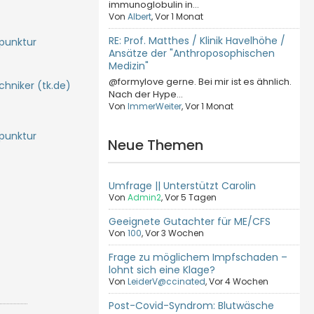
immunoglobulin in...
Von
Albert
, Vor 1 Monat
RE: Prof. Matthes / Klinik Havelhöhe /
upunktur
Ansätze der "Anthroposophischen
Medizin"
@formylove gerne. Bei mir ist es ähnlich.
chniker (tk.de)
Nach der Hype...
Von
ImmerWeiter
, Vor 1 Monat
upunktur
Neue Themen
Umfrage || Unterstützt Carolin
Von
Admin2
,
Vor 5 Tagen
Geeignete Gutachter für ME/CFS
Von
100
,
Vor 3 Wochen
Frage zu möglichem Impfschaden –
lohnt sich eine Klage?
Von
LeiderV@ccinated
,
Vor 4 Wochen
Post-Covid-Syndrom: Blutwäsche