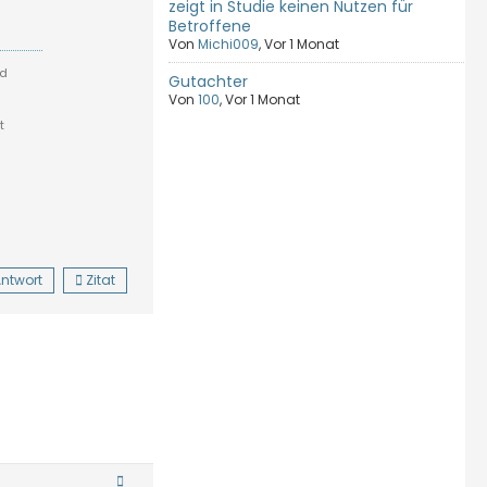
zeigt in Studie keinen Nutzen für
Betroffene
Von
Michi009
,
Vor 1 Monat
nd
Gutachter
Von
100
,
Vor 1 Monat
t
ntwort
Zitat