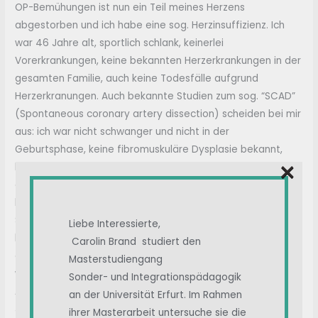
OP-Bemühungen ist nun ein Teil meines Herzens
abgestorben und ich habe eine sog. Herzinsuffizienz. Ich
war 46 Jahre alt, sportlich schlank, keinerlei
Vorerkrankungen, keine bekannten Herzerkrankungen in der
gesamten Familie, auch keine Todesfälle aufgrund
Herzerkranungen. Auch bekannte Studien zum sog. “SCAD”
(Spontaneous coronary artery dissection) scheiden bei mir
aus: ich war nicht schwanger und nicht in der
Geburtsphase, keine fibromuskuläre Dysplasie bekannt,
×
keine übermäßige körperliche Anstrengung, keinen
extremen Stress (Weihnachtsurlaub war grade 3 Wochen
her), keine erblichen Faktoren (vaskuläre Ehlers-Danlos-
Syndrom/kein Marfan-Syndrom), keinen Bluthochdruck,
Liebe Interessierte,
keinen Drogenkonsum. Ich habe bei jedem Arztgespräch
Carolin Brand studiert den
auf die Boosterimpfung hingewiesen, aber keiner der Ärzte
Masterstudiengang
wollte sich mit diesem Thema beschäftigen oder dazu eine
Sonder- und Integrationspädagogik
Ausssage treffen. Lediglich mein Hausarzt, der mich seit
an der Universität Erfurt. Im Rahmen
Jahren kennt, hat sofort reagiert und die eigentlich
ihrer Masterarbeit untersuche sie die