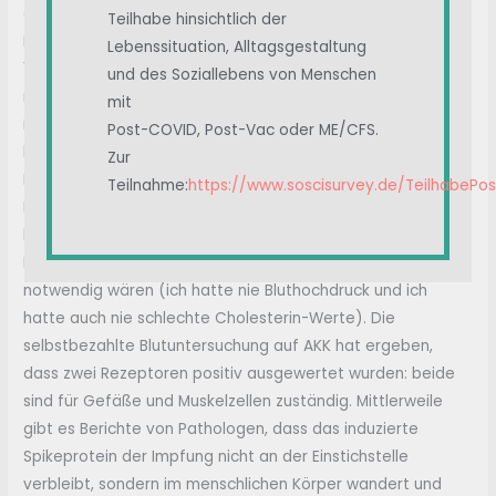
gesetzlich vorgeschriebene Meldung meines Falles an das
Teilhabe hinsichtlich der
PEI vorgenommen. Vom PEI habe ich bis heute (Stand
Lebenssituation, Alltagsgestaltung
13.02.2023 ist jetzt genau ein Jahr) gar nichts gehört und
und des Soziallebens von Menschen
mein Hausarzt ebenfalls nicht. Wie alle Betroffenen laufe
mit
ich gegen Wände (ob Behörden oder Ärzte), bekomme
Post-COVID, Post-Vac oder ME/CFS.
keine Info oder noch besser auch keinen Termin (Uni
Zur
Marburg Post-Vac-Ambulanz warte ich nun seit über 6
Teilnahme:
https://www.soscisurvey.de/TeilhabePo
Monaten auf eine Antwortd/Termin). Ich werde auch nicht
behandelt bzw. wurde nach dem Herzinfarkt sogar mit
Medikamenten vollgestopft, die für mich gar nicht
notwendig wären (ich hatte nie Bluthochdruck und ich
hatte auch nie schlechte Cholesterin-Werte). Die
selbstbezahlte Blutuntersuchung auf AKK hat ergeben,
dass zwei Rezeptoren positiv ausgewertet wurden: beide
sind für Gefäße und Muskelzellen zuständig. Mittlerweile
gibt es Berichte von Pathologen, dass das induzierte
Spikeprotein der Impfung nicht an der Einstichstelle
verbleibt, sondern im menschlichen Körper wandert und