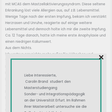
mit MCAS dem Mastzellaktivierungssyndrom. Diese seltene
Erkrankung löst viele Allergien aus, auf z.B. Lebensmittel.
Wenige Tage nach der ersten Impfung, bekam ich verstärkt
Herzrasen und Unruhe, reagierte auf einige weitere
Lebensmittel und dennoch holte ich mir die zweite Impfung.
Ca. 12 Tage danach, hatte ich meine erste Anaphylaxie und
einen niedrigen Kaliumwert.
Aus dem Nichts.
×
Ich vertrug gar nichts mehr außer Bio Hähnchen und
Wasser.
Im Dezember endlich die Diagnose und damit Behandlung:
MCAS.
Liebe Interessierte,
Die Impfung hatte einen schweren Schub ausgelöst und
Carolin Brand studiert den
eine dauerhafte Verschlechterung ausgelöst.
Masterstudiengang
Nach Impfung 2, hatte ich über Wochen durchgehend einen
Sonder- und Integrationspädagogik
hohen bis sehr hohen Puls.
an der Universität Erfurt. Im Rahmen
Ab Dezember sehr niedrige Kaliumwerte, starke
ihrer Masterarbeit untersuche sie die
Übersäuerungen im Blut und allgemein waren meine