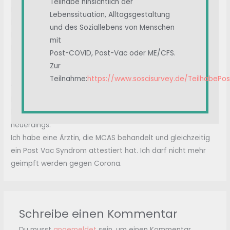
Teilhabe hinsichtlich der
Blutwerte nicht gut.
Lebenssituation, Alltagsgestaltung
Ich war oft im Krankenhaus und hatte oft Sanitäter und
und des Soziallebens von Menschen
Notärzte hier.
mit
Ich nahm 30kg ab. Seit September, hatte ich weitere
Post-COVID, Post-Vac oder ME/CFS.
Anaphylaxien und lebte von 2 Lebensmitteln.
Zur
Zwischendurch waren es 7, aber es wird aktuell wieder
Teilnahme:
https://www.soscisurvey.de/TeilhabePo
weniger.
Ich habe leider viele Trigger. Wie z.B. Stress.
Dennoch sind die meisten meiner Blutwerte absolut top
neuerdings.
Ich habe eine Ärztin, die MCAS behandelt und gleichzeitig
ein Post Vac Syndrom attestiert hat. Ich darf nicht mehr
geimpft werden gegen Corona.
Schreibe einen Kommentar
Du musst
angemeldet
sein, um einen Kommentar