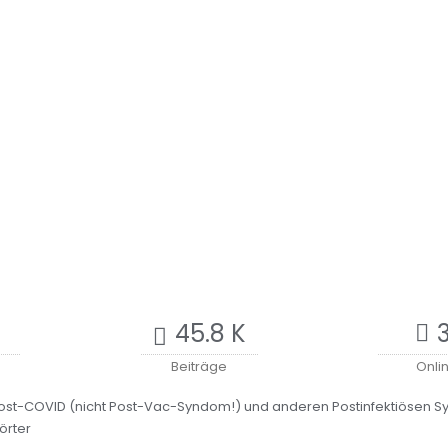
45.8 K
3
Beiträge
Onli
Post-COVID (nicht Post-Vac-Syndom!) und anderen Postinfektiösen 
örter