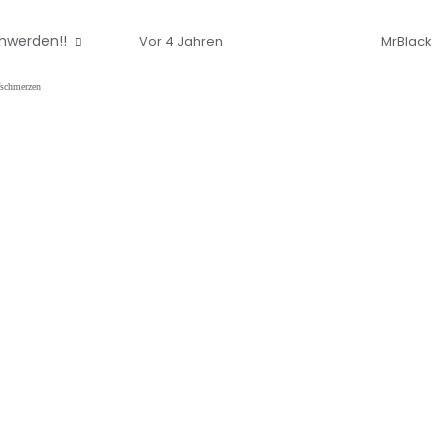
chwerden!!
Vor 4 Jahren
MrBlack
schmerzen