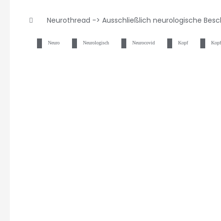
Neurothread -> Ausschließlich neurologische Bes
Neuro
Neurologisch
Neurocovid
Kopf
Kopf