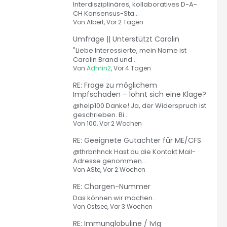
Interdisziplinäres, kollaboratives D-A-
CH Konsensus-Sta...
Von
Albert
, Vor 2 Tagen
Umfrage || Unterstützt Carolin
"Liebe Interessierte, mein Name ist
Carolin Brand und...
Von
Admin2
, Vor 4 Tagen
RE: Frage zu möglichem
Impfschaden – lohnt sich eine Klage?
@help100 Danke! Ja, der Widerspruch ist
geschrieben. Bi...
Von
100
, Vor 2 Wochen
RE: Geeignete Gutachter für ME/CFS
@thrbnhnck Hast du die Kontakt Mail-
Adresse genommen...
Von
ASte
, Vor 2 Wochen
RE: Chargen-Nummer
Das können wir machen.
Von
Ostsee
, Vor 3 Wochen
RE: Immunglobuline / IvIg