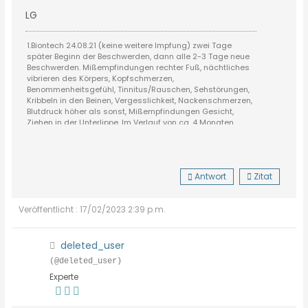
LG
1.Biontech 24.08.21 (keine weitere Impfung) zwei Tage
später Beginn der Beschwerden, dann alle 2-3 Tage neue
Beschwerden. Mißempfindungen rechter Fuß, nächtliches
vibrieren des Körpers, Kopfschmerzen,
Benommenheitsgefühl, Tinnitus/Rauschen, Sehstörungen,
Kribbeln in den Beinen, Vergesslichkeit, Nackenschmerzen,
Blutdruck höher als sonst, Mißempfindungen Gesicht,
Ziehen in der Unterlippe. Im Verlauf von ca. 4 Monaten
Besserung, alles nicht mehr so akut, Kopfschmerzen ganz
weg, Benommenheit nur noch einzelne Tage. Tinnitus
unverändert. Mitte März durch einen leichten Infekt (kein
Corona) neue massive Beschwerden
Antwort
Zitat
(Glieder/Muskelschmerzen, Schwäche, Muskelschwund)
und Rückkehr der alten Beschwerden. Anhaltend bis heute.
Beschwerden sind morgens/vormittags am schlimmsten,
Veröffentlicht : 17/02/2023 2:39 p.m.
abends wesentlich besser.
deleted_user
(@deleted_user)
Experte