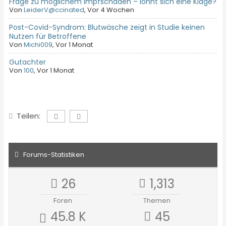
Frage zu möglichem Impfschaden – lohnt sich eine Klage?
Von
LeiderV@ccinated
,
Vor 4 Wochen
Post-Covid-Syndrom: Blutwäsche zeigt in Studie keinen
Nutzen für Betroffene
Von
Michi009
,
Vor 1 Monat
Gutachter
Von
100
,
Vor 1 Monat
Teilen:
Forums-Statistiken
26
1,313
Foren
Themen
45.8 K
45