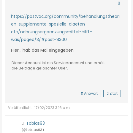
https://postvac.org/community/behandlungstheori
en-supplemente-spezielle-diaeten-
etc/nahrungsergaenzungsmittel-hilft-
was/paged/3/#post-8300
Hier... hab das Mal eingegeben
Dieser Account ist ein Serviceaccount und erhält
die Beiträge gelöschter User.
Antwort
Zitat
Veröffentlicht : 17/02/2023 3:16 p.m.
Tobias93
(@tobias93)