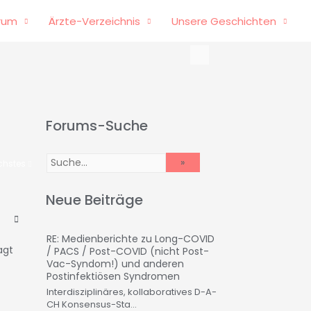
rum
Ärzte-Verzeichnis
Unsere Geschichten
Forums-Suche
chstes
Neue Beiträge
RE: Medienberichte zu Long-COVID
agt
/ PACS / Post-COVID (nicht Post-
Vac-Syndom!) und anderen
Postinfektiösen Syndromen
Interdisziplinäres, kollaboratives D-A-
CH Konsensus-Sta...