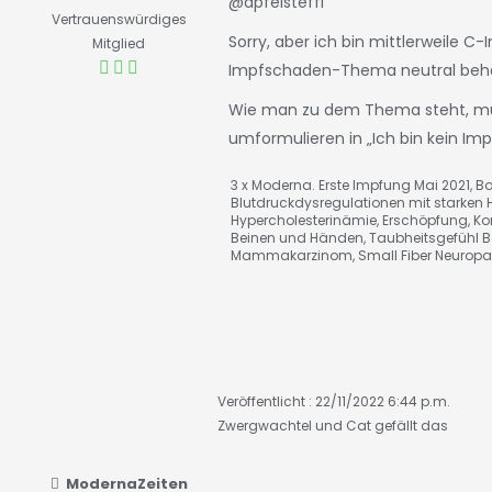
@apfelsteffi
Vertrauenswürdiges
Sorry, aber ich bin mittlerweile 
Mitglied
Impfschaden-Thema neutral behande
Wie man zu dem Thema steht, muss 
umformulieren in „Ich bin kein Im
3 x Moderna. Erste Impfung Mai 2021, Bo
Blutdruckdysregulationen mit starken 
Hypercholesterinämie, Erschöpfung, K
Beinen und Händen, Taubheitsgefühl B
Mammakarzinom, Small Fiber Neuropat
Veröffentlicht : 22/11/2022 6:44 p.m.
Zwergwachtel
und
Cat
gefällt das
ModernaZeiten