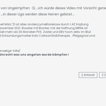
t von Ungeimpften 🤔 ...ich würde dieses Video mit Vorsicht gen
.
..in dieser Liga werden diese Herren gelistet....
eit März '21 ist alles anders,LymeBorreliose durch 1.AZ Impfung
is November 2021. Booster mit Biontec mit der Hoffnung MRNA ist
Seit mehr als 30 Monaten PVS. Zoster und EBV hoch aktiv im Blut
 Entzündungsmarker trotz CortisonStoßtherapie....Pflegegrad und
noetige-hilfe/
Unrecht was uns angetan wurde kämpfen
❗️
Antwort
Z