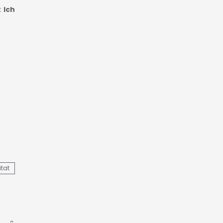
:
Ich
itat