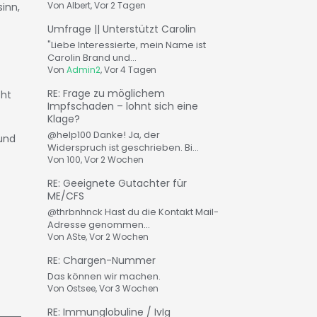
Von
Albert
, Vor 2 Tagen
inn,
Umfrage || Unterstützt Carolin
"Liebe Interessierte, mein Name ist
Carolin Brand und...
Von
Admin2
, Vor 4 Tagen
RE: Frage zu möglichem
cht
Impfschaden – lohnt sich eine
Klage?
@help100 Danke! Ja, der
 und
Widerspruch ist geschrieben. Bi...
Von
100
, Vor 2 Wochen
RE: Geeignete Gutachter für
ME/CFS
@thrbnhnck Hast du die Kontakt Mail-
Adresse genommen...
Von
ASte
, Vor 2 Wochen
RE: Chargen-Nummer
Das können wir machen.
Von
Ostsee
, Vor 3 Wochen
RE: Immunglobuline / IvIg