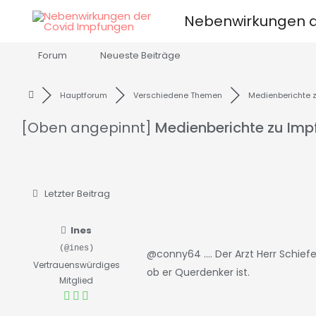
Zum
Nebenwirkungen d
Inhalt
springen
Forum
Neueste Beiträge
Hauptforum
Verschiedene Themen
Medienberichte zu 
[Oben angepinnt]
Medienberichte zu Im
Letzter Beitrag
Ines
(@ines)
@conny64
.... Der Arzt Herr Schi
Vertrauenswürdiges
ob er Querdenker ist.
Mitglied