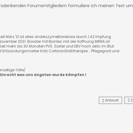
ersdenkenden Forumsmitgliedern formuliere ich meinen Text um
eit März '21 ist alles anders,LymeBorreliose durch 1.AZ Impfung
is November 2021. Booster mit Biontec mit der Hoffnung MRNA ist
Seit mehr als 30 Monaten PVS. Zoster und EBV hoch aktiv im Blut
 Entzündungsmarker trotz CortisonStoßtherapie....Pflegegrad und
noetige-hilfe/
Unrecht was uns angetan wurde kämpfen
❗️
Antwort
Z