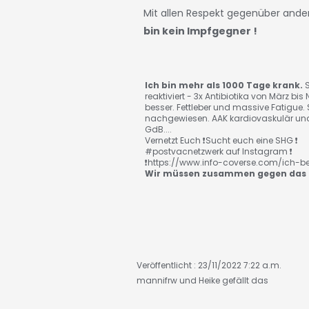
Mit allen Respekt gegenüber and
bin kein Impfgegner !
Ich bin mehr als 1000 Tage krank.
S
reaktiviert - 3x Antibiotika von März b
besser. Fettleber und massive Fatigue. 
nachgewiesen. AAK kardiovaskulär und
GdB....
Vernetzt Euch ❗️Sucht euch eine SHG ❗️
#postvacnetzwerk auf Instagram ❗️
❗️https://www.info-coverse.com/ich-be
Wir müssen zusammen gegen das 
Veröffentlicht : 23/11/2022 7:22 a.m.
mannifrw
und
Heike
gefällt das