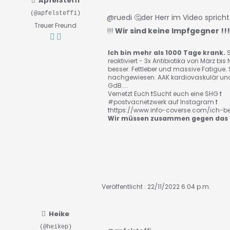
ApfelSteffi
(@apfelsteffi)
@ruedi
🤔der Herr im Video sprich
Treuer Freund
!!!
Wir sind keine Impfgegner !!! 
Ich bin mehr als 1000 Tage krank.
S
reaktiviert - 3x Antibiotika von März b
besser. Fettleber und massive Fatigue. 
nachgewiesen. AAK kardiovaskulär und
GdB....
Vernetzt Euch ❗️Sucht euch eine SHG ❗️
#postvacnetzwerk auf Instagram ❗️
❗️https://www.info-coverse.com/ich-be
Wir müssen zusammen gegen das 
Veröffentlicht : 22/11/2022 6:04 p.m.
Heike
(@heikep)