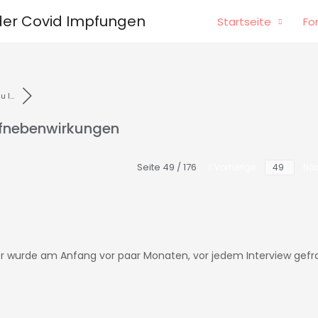
er Covid Impfungen
Startseite
Fo
I...
pfnebenwirkungen
Seite 49 / 176
Vorherige
Nä
efer wurde am Anfang vor paar Monaten, vor jedem Interview gefr