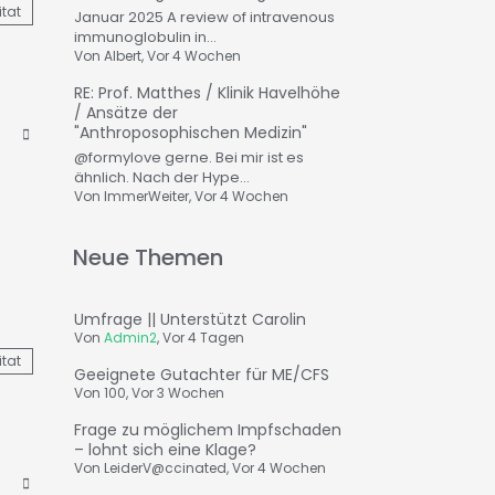
itat
Januar 2025 A review of intravenous
immunoglobulin in...
Von
Albert
, Vor 4 Wochen
RE: Prof. Matthes / Klinik Havelhöhe
/ Ansätze der
"Anthroposophischen Medizin"
@formylove gerne. Bei mir ist es
ähnlich. Nach der Hype...
Von
ImmerWeiter
, Vor 4 Wochen
Neue Themen
Umfrage || Unterstützt Carolin
Von
Admin2
,
Vor 4 Tagen
itat
Geeignete Gutachter für ME/CFS
Von
100
,
Vor 3 Wochen
Frage zu möglichem Impfschaden
– lohnt sich eine Klage?
Von
LeiderV@ccinated
,
Vor 4 Wochen