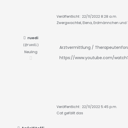
Veröffentlicht : 22/11/2022 8:28 a.m.
Zwergwachtel
,
Elena
,
Erdmännchen
und 1
ruedi
(@ruedi)
Arztvermittlung / Therapeutenfor
Neuling
https://www.youtube.com/watch?
Veröffentlicht : 22/11/2022 5:45 p.m.
Cat
gefällt das