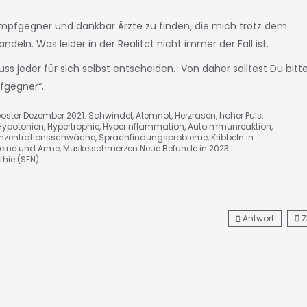
C-Impfgegner und dankbar Ärzte zu finden, die mich trotz dem
ln. Was leider in der Realität nicht immer der Fall ist.
jeder für sich selbst entscheiden. Von daher solltest Du bitt
pfgegner“.
oster Dezember 2021. Schwindel, Atemnot, Herzrasen, hoher Puls,
Hypotonien, Hypertrophie, Hyperinflammation, Autoimmunreaktion,
onzentrationsschwäche, Sprachfindungsprobleme, Kribbeln in
eine und Arme, Muskelschmerzen.Neue Befunde in 2023:
hie (SFN)
Antwort
Z