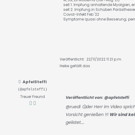
seit 1. Impfung anhaltende Myalgien, er
seit 2. Impfung in Schüben Parästhes
Covid-Infekt Feb '22
Symptome quasi ohne Besserung; per
Veröffentlicht : 22/11/2022 11:21 p.m.
Heike
gefällt das
ApfelSteffi
(@apfelsteffi)
Treuer Freund
Veröffentlicht von:
@apfelsteffi
@ruedi
🤔der Herr im Video spric
Vorsicht genießen !!!
Wir sind kei
gelistet....