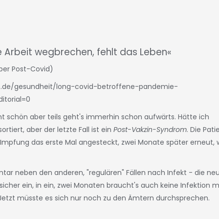
 Arbeit wegbrechen, fehlt das Leben«
über Post-Covid)
e.de/gesundheit/long-covid-betroffene-pandemie-
itorial=0
cht schön aber teils geht's immerhin schon aufwärts. Hätte ich
ortiert, aber der letzte Fall ist ein
Post-Vakzin-Syndrom
. Die Pati
ch Impfung das erste Mal angesteckt, zwei Monate später erneut, 
ar neben den anderen, "regulären" Fällen nach Infekt - die ne
icher ein, in ein, zwei Monaten braucht's auch keine Infektion 
 Jetzt müsste es sich nur noch zu den Ämtern durchsprechen.