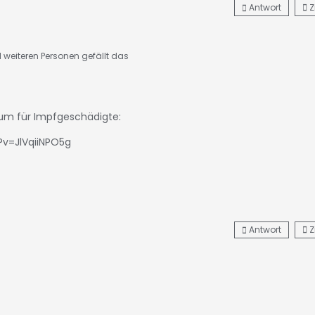
Antwort
Z
 weiteren Personen gefällt das
um für Impfgeschädigte:
v=JlVqiiNPO5g
Antwort
Z