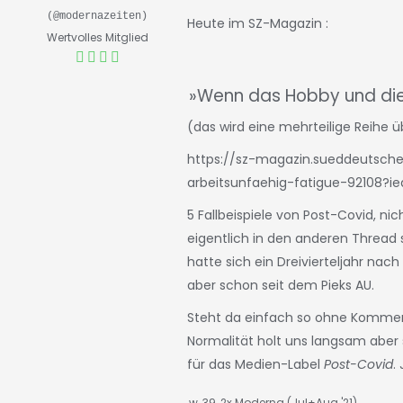
(@modernazeiten)
Heute im SZ-Magazin :
Wertvolles Mitglied
»Wenn das Hobby und die
(das wird eine mehrteilige Reihe 
https://sz-magazin.sueddeutsch
arbeitsunfaehig-fatigue-92108?ied
5 Fallbeispiele von Post-Covid, ni
eigentlich in den
anderen Thread
s
hatte sich ein Dreivierteljahr na
aber schon seit dem Pieks AU.
Steht da einfach so ohne Komment
Normalität holt uns langsam aber s
für das Medien-Label
Post-Covid
.
w, 39, 2x Moderna (Jul+Aug '21)