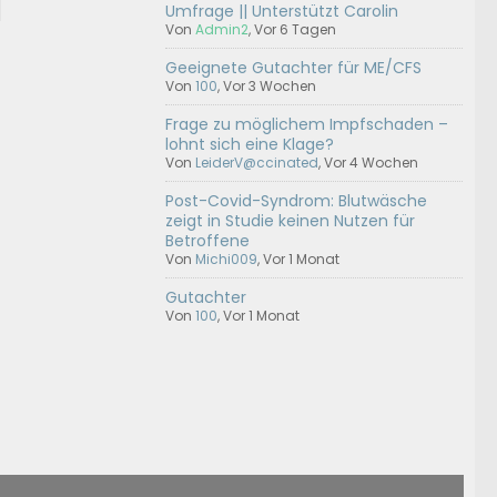
Umfrage || Unterstützt Carolin
Von
Admin2
,
Vor 6 Tagen
Geeignete Gutachter für ME/CFS
Von
100
,
Vor 3 Wochen
Frage zu möglichem Impfschaden –
lohnt sich eine Klage?
Von
LeiderV@ccinated
,
Vor 4 Wochen
Post-Covid-Syndrom: Blutwäsche
zeigt in Studie keinen Nutzen für
Betroffene
Von
Michi009
,
Vor 1 Monat
Gutachter
Von
100
,
Vor 1 Monat