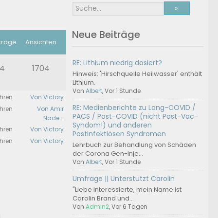
Neue Beiträge
träge
Ansichten
RE: Lithium niedrig dosiert?
4
1704
Hinweis: 'Hirschquelle Heilwasser' enthält
Lithium.
Von
Albert
, Vor 1 Stunde
ahren
Von Victory
RE: Medienberichte zu Long-COVID /
ahren
Von Amir
PACS / Post-COVID (nicht Post-Vac-
Nade...
Syndom!) und anderen
ahren
Von Victory
Postinfektiösen Syndromen
ahren
Von Victory
Lehrbuch zur Behandlung von Schäden
der Corona Gen-Inje...
Von
Albert
, Vor 1 Stunde
Umfrage || Unterstützt Carolin
"Liebe Interessierte, mein Name ist
Carolin Brand und...
Von
Admin2
, Vor 6 Tagen