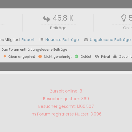
45.8 K
Beiträge
Onli
s Mitglied:
Robert
Neueste Beiträge
Ungelesene Beiträge
Das Forum enthält ungelesene Beiträge
ß
Oben angepinnt
Nicht genehmigt
Gelöst
Privat
Geschl
Zurzeit online: 8
Besucher gestern: 369
Besucher gesamt: 1.160.507
Im Forum registrierte Nutzer: 3.096