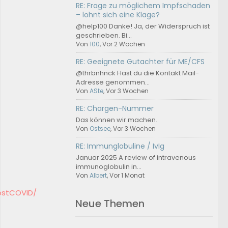
RE: Frage zu möglichem Impfschaden
– lohnt sich eine Klage?
@help100 Danke! Ja, der Widerspruch ist
geschrieben. Bi...
Von
100
, Vor 2 Wochen
RE: Geeignete Gutachter für ME/CFS
@thrbnhnck Hast du die Kontakt Mail-
Adresse genommen...
Von
ASte
, Vor 3 Wochen
RE: Chargen-Nummer
Das können wir machen.
Von
Ostsee
, Vor 3 Wochen
RE: Immunglobuline / IvIg
Januar 2025 A review of intravenous
immunoglobulin in...
Von
Albert
, Vor 1 Monat
ostCOVID/
Neue Themen