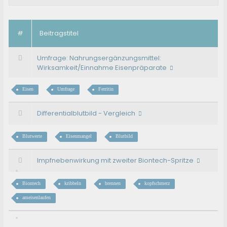
#
Beitragstitel
Umfrage: Nahrungsergänzungsmittel:
Wirksamkeit/Einnahme Eisenpräparate
Eisen
Umfrage
Ferritin
Differentialblutbild - Vergleich
Blutwerte
Eisenmangel
Blutbild
Impfnebenwirkung mit zweiter Biontech-Spritze
Biontech
kribbeln
brennen
kopfschmerz
ameisenlaufen