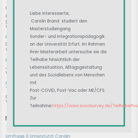
RE: Geeignete Gutachter für ME/CFS
Liebe Interessierte,
@thrbnhnck Hast du die Kontakt Mail-Adresse
genommen...
Carolin Brand studiert den
Von
ASte
, Vor 2 Wochen
Masterstudiengang
Sonder- und Integrationspädagogik
RE: Chargen-Nummer
Das können wir machen.
an der Universität Erfurt. Im Rahmen
Von
Ostsee
, Vor 3 Wochen
ihrer Masterarbeit untersuche sie die
Teilhabe hinsichtlich der
RE: Immunglobuline / IvIg
Januar 2025 A review of intravenous immunoglobulin in...
Lebenssituation, Alltagsgestaltung
Von
Albert
, Vor 4 Wochen
und des Soziallebens von Menschen
mit
RE: Prof. Matthes / Klinik Havelhöhe / Ansätze der
"Anthroposophischen Medizin"
Post-COVID, Post-Vac oder ME/CFS.
@formylove gerne. Bei mir ist es ähnlich. Nach der Hype...
Zur
Von
ImmerWeiter
, Vor 4 Wochen
Teilnahme:
https://www.soscisurvey.de/TeilhabePo
Neue Themen
Umfrage || Unterstützt Carolin