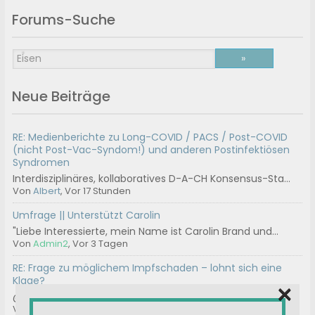
Forums-Suche
Neue Beiträge
RE: Medienberichte zu Long-COVID / PACS / Post-COVID
(nicht Post-Vac-Syndom!) und anderen Postinfektiösen
Syndromen
Interdisziplinäres, kollaboratives D-A-CH Konsensus-Sta...
Von
Albert
, Vor 17 Stunden
Umfrage || Unterstützt Carolin
"Liebe Interessierte, mein Name ist Carolin Brand und...
Von
Admin2
, Vor 3 Tagen
RE: Frage zu möglichem Impfschaden – lohnt sich eine
Klage?
×
@help100 Danke! Ja, der Widerspruch ist geschrieben. Bi...
Von
100
, Vor 1 Woche