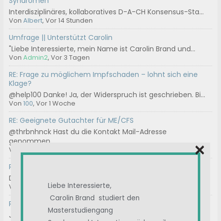
Syndromen
Interdisziplinäres, kollaboratives D-A-CH Konsensus-Sta...
Von
Albert
, Vor 14 Stunden
Umfrage || Unterstützt Carolin
"Liebe Interessierte, mein Name ist Carolin Brand und...
Von
Admin2
, Vor 3 Tagen
RE: Frage zu möglichem Impfschaden – lohnt sich eine
Klage?
@help100 Danke! Ja, der Widerspruch ist geschrieben. Bi...
Von
100
, Vor 1 Woche
RE: Geeignete Gutachter für ME/CFS
@thrbnhnck Hast du die Kontakt Mail-Adresse
genommen...
×
Von
ASte
, Vor 2 Wochen
RE: Chargen-Nummer
Das können wir machen.
Liebe Interessierte,
Von
Ostsee
, Vor 3 Wochen
Carolin Brand studiert den
RE: Immunglobuline / IvIg
Masterstudiengang
Januar 2025 A review of intravenous immunoglobulin in...