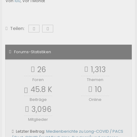
Von
100
,
Vor 1 Monat
Teilen:
Forums-Statistiken
26
1,313
Foren
Themen
45.8 K
10
Beiträge
Online
3,096
Mitglieder
Letzter Beitrag:
Medienberichte zu Long-COVID / PACS