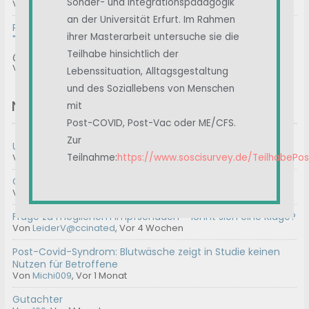
Sonder- und Integrationspädagogik
Von
Albert
, Vor 4 Wochen
an der Universität Erfurt. Im Rahmen
RE: Prof. Matthes / Klinik Havelhöhe / Ansätze der
ihrer Masterarbeit untersuche sie die
"Anthroposophischen Medizin"
Teilhabe hinsichtlich der
@formylove gerne. Bei mir ist es ähnlich. Nach der Hype...
Von
ImmerWeiter
, Vor 4 Wochen
Lebenssituation, Alltagsgestaltung
und des Soziallebens von Menschen
Neue Themen
mit
Post-COVID, Post-Vac oder ME/CFS.
Zur
Umfrage || Unterstützt Carolin
Von
Admin2
,
Vor 3 Tagen
Teilnahme:
https://www.soscisurvey.de/TeilhabePo
Geeignete Gutachter für ME/CFS
Von
100
,
Vor 2 Wochen
Frage zu möglichem Impfschaden – lohnt sich eine Klage?
Von
LeiderV@ccinated
,
Vor 4 Wochen
Post-Covid-Syndrom: Blutwäsche zeigt in Studie keinen
Nutzen für Betroffene
Von
Michi009
,
Vor 1 Monat
Gutachter