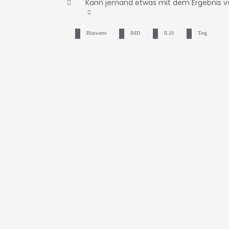
Kann jemand etwas mit dem Ergebnis 
Blutwerte
IMD
IL10
Treg