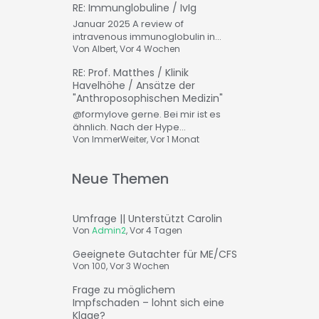
RE: Immunglobuline / IvIg
Januar 2025 A review of
intravenous immunoglobulin in...
Von
Albert
, Vor 4 Wochen
RE: Prof. Matthes / Klinik
Havelhöhe / Ansätze der
"Anthroposophischen Medizin"
@formylove gerne. Bei mir ist es
ähnlich. Nach der Hype...
Von
ImmerWeiter
, Vor 1 Monat
Neue Themen
Umfrage || Unterstützt Carolin
Von
Admin2
,
Vor 4 Tagen
Geeignete Gutachter für ME/CFS
Von
100
,
Vor 3 Wochen
Frage zu möglichem
Impfschaden – lohnt sich eine
Klage?