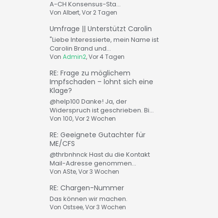
A-CH Konsensus-Sta...
Von
Albert
, Vor 2 Tagen
Umfrage || Unterstützt Carolin
"Liebe Interessierte, mein Name ist
Carolin Brand und...
Von
Admin2
, Vor 4 Tagen
RE: Frage zu möglichem
Impfschaden – lohnt sich eine
Klage?
@help100 Danke! Ja, der
Widerspruch ist geschrieben. Bi...
Von
100
, Vor 2 Wochen
RE: Geeignete Gutachter für
ME/CFS
@thrbnhnck Hast du die Kontakt
Mail-Adresse genommen...
Von
ASte
, Vor 3 Wochen
RE: Chargen-Nummer
Das können wir machen.
Von
Ostsee
, Vor 3 Wochen