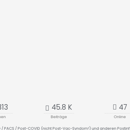
313
45.8 K
47
men
Beiträge
Online
 / PACS / Post-COVID (nicht Post-Vac-Syndom!) und anderen Postin