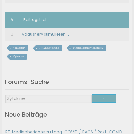
#
Beitragstitel
Vagusnerv stimulieren
Vagusnerv
Polyneuropathie
Mastzellenaktivierungssy
Zytokine
Forums-Suche
Neue Beiträge
RE: Medienberichte zu Long-COVID / PACS / Post-COVID