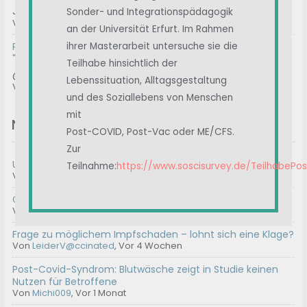
Januar 2025 A review of intravenous immunoglobulin in...
Sonder- und Integrationspädagogik
Von
Albert
, Vor 4 Wochen
an der Universität Erfurt. Im Rahmen
RE: Prof. Matthes / Klinik Havelhöhe / Ansätze der
ihrer Masterarbeit untersuche sie die
"Anthroposophischen Medizin"
Teilhabe hinsichtlich der
@formylove gerne. Bei mir ist es ähnlich. Nach der Hype...
Lebenssituation, Alltagsgestaltung
Von
ImmerWeiter
, Vor 4 Wochen
und des Soziallebens von Menschen
mit
Neue Themen
Post-COVID, Post-Vac oder ME/CFS.
Zur
Umfrage || Unterstützt Carolin
Teilnahme:
https://www.soscisurvey.de/TeilhabePo
Von
Admin2
,
Vor 3 Tagen
Geeignete Gutachter für ME/CFS
Von
100
,
Vor 2 Wochen
Frage zu möglichem Impfschaden – lohnt sich eine Klage?
Von
LeiderV@ccinated
,
Vor 4 Wochen
Post-Covid-Syndrom: Blutwäsche zeigt in Studie keinen
Nutzen für Betroffene
Von
Michi009
,
Vor 1 Monat