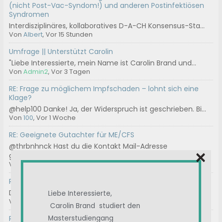
(nicht Post-Vac-Syndom!) und anderen Postinfektiösen
Syndromen
Interdisziplinäres, kollaboratives D-A-CH Konsensus-Sta...
Von
Albert
, Vor 15 Stunden
Umfrage || Unterstützt Carolin
"Liebe Interessierte, mein Name ist Carolin Brand und...
Von
Admin2
, Vor 3 Tagen
RE: Frage zu möglichem Impfschaden – lohnt sich eine
Klage?
@help100 Danke! Ja, der Widerspruch ist geschrieben. Bi...
Von
100
, Vor 1 Woche
RE: Geeignete Gutachter für ME/CFS
@thrbnhnck Hast du die Kontakt Mail-Adresse
×
genommen...
Von
ASte
, Vor 2 Wochen
RE: Chargen-Nummer
Das können wir machen.
Liebe Interessierte,
Von
Ostsee
, Vor 3 Wochen
Carolin Brand studiert den
RE: Immunglobuline / IvIg
Masterstudiengang