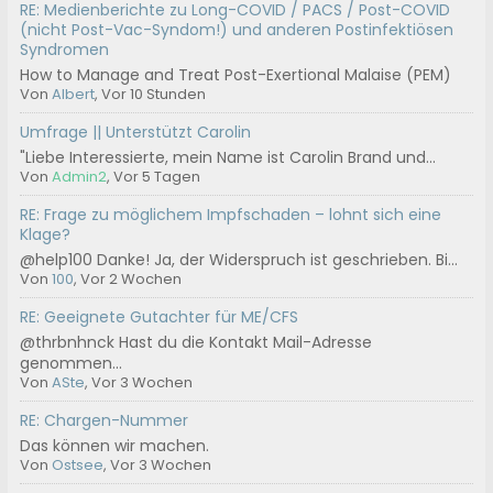
RE: Medienberichte zu Long-COVID / PACS / Post-COVID
(nicht Post-Vac-Syndom!) und anderen Postinfektiösen
Syndromen
How to Manage and Treat Post-Exertional Malaise (PEM)
Von
Albert
, Vor 10 Stunden
Umfrage || Unterstützt Carolin
"Liebe Interessierte, mein Name ist Carolin Brand und...
Von
Admin2
, Vor 5 Tagen
RE: Frage zu möglichem Impfschaden – lohnt sich eine
Klage?
@help100 Danke! Ja, der Widerspruch ist geschrieben. Bi...
Von
100
, Vor 2 Wochen
RE: Geeignete Gutachter für ME/CFS
@thrbnhnck Hast du die Kontakt Mail-Adresse
genommen...
Von
ASte
, Vor 3 Wochen
RE: Chargen-Nummer
Das können wir machen.
Von
Ostsee
, Vor 3 Wochen