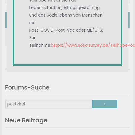
Teilhabe hinsichtlich der
Lebenssituation, Alltagsgestaltung
und des Soziallebens von Menschen
#
Beitragstitel
mit
Post-COVID, Post-Vac oder ME/CFS.
Twitter-Account zu NEM/Medikamenten zu
Zur
LC/CFS/postviralen Erkrankungen
Teilnahme:
https://www.soscisurvey.de/TeilhabePo
Medikamente
NEM
CFS
Long Covid
postviral
Forums-Suche
Neue Beiträge