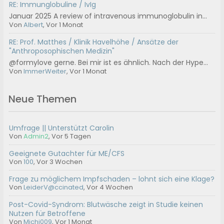
RE: Immunglobuline / IvIg
Januar 2025 A review of intravenous immunoglobulin in...
Von
Albert
, Vor 1 Monat
RE: Prof. Matthes / Klinik Havelhöhe / Ansätze der
"Anthroposophischen Medizin"
@formylove gerne. Bei mir ist es ähnlich. Nach der Hype...
Von
ImmerWeiter
, Vor 1 Monat
Neue Themen
Umfrage || Unterstützt Carolin
Von
Admin2
,
Vor 5 Tagen
Geeignete Gutachter für ME/CFS
Von
100
,
Vor 3 Wochen
Frage zu möglichem Impfschaden – lohnt sich eine Klage?
Von
LeiderV@ccinated
,
Vor 4 Wochen
Post-Covid-Syndrom: Blutwäsche zeigt in Studie keinen
Nutzen für Betroffene
Von
Michi009
,
Vor 1 Monat