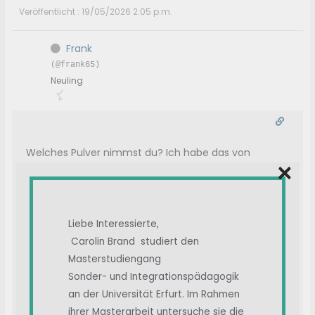
Veröffentlicht : 19/05/2026 2:05 p.m.
Frank
(@frank65)
Neuling
Welches Pulver nimmst du? Ich habe das von
×
nutrimentas (Trametes Robiniophila murr)
genommen und sofort die volle Dosis. Ich und alle
meine Familienmitglieder, auch meine Mutter mit 87
Liebe Interessierte,
Jahren, hatten keine Nebenwirkungen. Der Pilz soll
Carolin Brand studiert den
keine Nebenwirkungen haben, wird seit
Masterstudiengang
Jahrhunderten in der chinesischen Medizin
Sonder- und Integrationspädagogik
eingesetzt. Deine Reaktionen sind sehr erstaunlich.
an der Universität Erfurt. Im Rahmen
Allerdings hatte niemand Long-Covid oder sonstige
ihrer Masterarbeit untersuche sie die