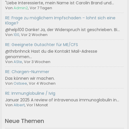
"Liebe Interessierte, mein Name ist Carolin Brand und...
Von
Admin2
, Vor 7 Tagen
RE: Frage zu möglichem Impfschaden – lohnt sich eine
Klage?
@help100 Danke! Ja, der Widerspruch ist geschrieben. Bi...
Von
100
, Vor 2 Wochen
RE: Geeignete Gutachter für ME/CFS
@thrbnhnck Hast du die Kontakt Mail-Adresse
genommen...
Von
ASte
, Vor 3 Wochen
RE: Chargen-Nummer
Das können wir machen.
Von
Ostsee
, Vor 4 Wochen
RE: Immunglobuline / IvIg
Januar 2025 A review of intravenous immunoglobulin in...
Von
Albert
, Vor 1 Monat
Neue Themen