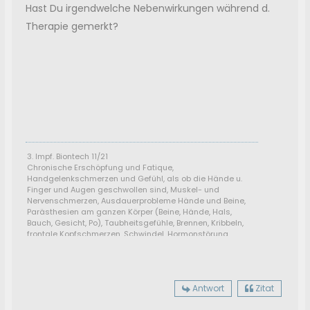
Hast Du irgendwelche Nebenwirkungen während d.
Therapie gemerkt?
3. Impf. Biontech 11/21
Chronische Erschöpfung und Fatique,
Handgelenkschmerzen und Gefühl, als ob die Hände u.
Finger und Augen geschwollen sind, Muskel- und
Nervenschmerzen, Ausdauerprobleme Hände und Beine,
Parästhesien am ganzen Körper (Beine, Hände, Hals,
Bauch, Gesicht, Po), Taubheitsgefühle, Brennen, Kribbeln,
frontale Kopfschmerzen, Schwindel, Hormonstörung,
extrem niedriger Blutdruck 70-80 mHg,
Konzentrationsstörung, Tinnitus links, Muskelzuckungen
überall, Schlafprobleme. Sehr starke EBV Reaktievierung.
Antwort
Zitat