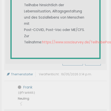
Beschwerden.
Teilhabe hinsichtlich der
Ich würde die Dosis runterfahren und dann, wenn es
Lebenssituation, Alltagsgestaltung
besser wird, leicht steigern. Schreibe, welches
und des Soziallebens von Menschen
Produkt du nimmst!
mit
Post-COVID, Post-Vac oder ME/CFS.
Zur
Teilnahme:
https://www.soscisurvey.de/TeilhabePo
Antwort
Zitat
Themenstarter
Veröffentlicht : 19/05/2026 3:14 p.m.
Frank
(@frank65)
Neuling