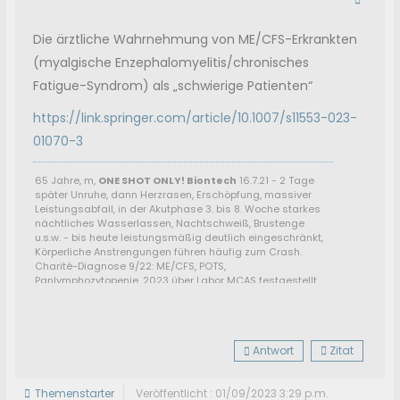
Die ärztliche Wahrnehmung von ME/CFS-Erkrankten
(myalgische Enzephalomyelitis/chronisches
Fatigue-Syndrom) als „schwierige Patienten“
https://link.springer.com/article/10.1007/s11553-023-
01070-3
65 Jahre, m,
ONE SHOT ONLY! Biontech
16.7.21 - 2 Tage
später Unruhe, dann Herzrasen, Erschöpfung, massiver
Leistungsabfall, in der Akutphase 3. bis 8. Woche starkes
nächtliches Wasserlassen, Nachtschweiß, Brustenge
u.s.w. - bis heute leistungsmäßig deutlich eingeschränkt,
Körperliche Anstrengungen führen häufig zum Crash.
Charité-Diagnose 9/22: ME/CFS, POTS,
Panlymphozytopenie. 2023 über Labor MCAS festgestellt,
Post-COVID-Reha 3/23 führte zu keiner Verbesserung. F-
Diagnose durch Rehaarzt wurde nicht korrigiert trotz
Beschwerde bei der DRV. Antrag GdB 8/23 gestellt. Antrag
gem. IfSG 10/23 gestellt, 2024 neue Diagnosen:
Antwort
Zitat
vermindertes ATP in den Mitochondrien, VEGF-alpha
erhöht, Dysbiose Mikrobiom. 3/24: Klage gegen Biontech
eingereicht, abgelehnt, gehe in Berufung. Versorungsamt
Themenstarter
Veröffentlicht : 01/09/2023 3:29 p.m.
erteilt GdB40, Widerspruch abgelehnt, Klage Sozialgericht,