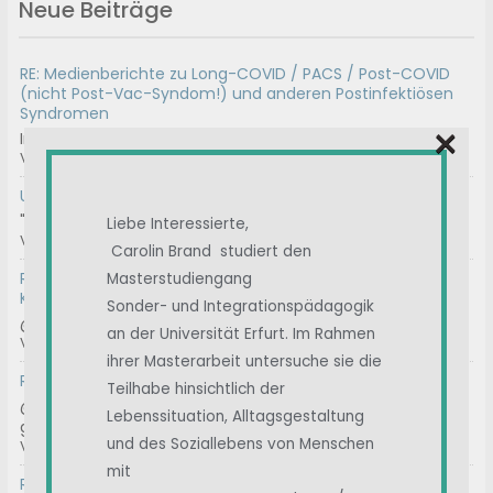
Neue Beiträge
RE: Medienberichte zu Long-COVID / PACS / Post-COVID
(nicht Post-Vac-Syndom!) und anderen Postinfektiösen
Syndromen
×
Interdisziplinäres, kollaboratives D-A-CH Konsensus-Sta...
Von
Albert
, Vor 2 Tagen
Umfrage || Unterstützt Carolin
"Liebe Interessierte, mein Name ist Carolin Brand und...
Liebe Interessierte,
Von
Admin2
, Vor 4 Tagen
Carolin Brand studiert den
RE: Frage zu möglichem Impfschaden – lohnt sich eine
Masterstudiengang
Klage?
Sonder- und Integrationspädagogik
@help100 Danke! Ja, der Widerspruch ist geschrieben. Bi...
an der Universität Erfurt. Im Rahmen
Von
100
, Vor 2 Wochen
ihrer Masterarbeit untersuche sie die
RE: Geeignete Gutachter für ME/CFS
Teilhabe hinsichtlich der
@thrbnhnck Hast du die Kontakt Mail-Adresse
Lebenssituation, Alltagsgestaltung
genommen...
und des Soziallebens von Menschen
Von
ASte
, Vor 3 Wochen
mit
RE: Chargen-Nummer