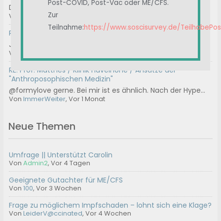
Post-COVID, Post-Vac oder ME/CFS.
Das können wir machen.
Zur
Von
Ostsee
, Vor 3 Wochen
Teilnahme:
https://www.soscisurvey.de/TeilhabePo
RE: Immunglobuline / IvIg
Januar 2025 A review of intravenous immunoglobulin in...
Von
Albert
, Vor 4 Wochen
RE: Prof. Matthes / Klinik Havelhöhe / Ansätze der
"Anthroposophischen Medizin"
@formylove gerne. Bei mir ist es ähnlich. Nach der Hype...
Von
ImmerWeiter
, Vor 1 Monat
Neue Themen
Umfrage || Unterstützt Carolin
Von
Admin2
,
Vor 4 Tagen
Geeignete Gutachter für ME/CFS
Von
100
,
Vor 3 Wochen
Frage zu möglichem Impfschaden – lohnt sich eine Klage?
Von
LeiderV@ccinated
,
Vor 4 Wochen