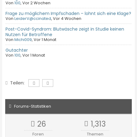
Von
100
,
Vor 2 Wochen
Frage zu möglichem Impfschaden – lohnt sich eine Klage?
Von
LeiderV@ccinated
,
Vor 4 Wochen
Post-Covid-Syndrom: Blutwäsche zeigt in Studie keinen
Nutzen für Betroffene
Von
Michi009
,
Vor 1 Monat
Gutachter
Von
100
,
Vor 1 Monat
Teilen:
Forums-Statistiken
26
1,313
Foren
Themen