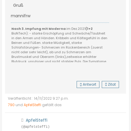
Gruß
mannifrw
Nach 3. Impfung mit Moderna
im Dez.2021
(1+2
BioNTech):
- starke Erschöpfung und Schwäche/Taubheit
in den Armen und Händen. Kribbeln und Kältegefühl in den
Beinen und Füßen. starke Müdigkeit, starke
Schlafstörungen- Schmerzen im Rückenbereich (zuerst
nicht oder sehr leicht), ab und zu Schmerzen am
Brustmuskel und Oberarm (links),zeitweise erhöhter
Blutdruck, unruhiger und nicht stabiler Puls. Die Symptome
schwankten in der ganzen Zeit in der Stärke und traten
auch nicht immer gleichzeitig auf.
Seit März 2022 gehts aufwärts, jedoch immer wieder
mit Rückschlägen. Momentan: Noch öfters stärkere
Antwort
Zitat
Erschöpfung und Müdigkeit sowie
Rückenschmerzen.
Alle anderen Beschwerden sind
weitgehendst weg oder gering.
Veröffentlicht : 14/11/2022 9:27 p.m.
Derzeit keine so richtige Behandlung durch Ärzte
bzw. noch nicht den richtigen gefunden.
790
und
ApfelSteffi
gefällt das
ApfelSteffi
(@apfelsteffi)