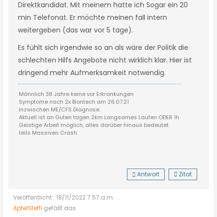
Direktkandidat. Mit meinem hatte ich Sogar ein 20
min Telefonat. Er möchte meinen fall intern
weitergeben (das war vor 5 tage).
Es fühlt sich irgendwie so an als wäre der Politik die
schlechten Hilfs Angebote nicht wirklich klar. Hier ist
dringend mehr Aufmerksamkeit notwendig.
Männlich 38 Jahre keine vor Erkrankungen
Symptome nach 2x Biontech am 26.07.21
Inzwischen ME/CFS Diagnose.
Aktuell ist an Guten tagen 2km Langsames Laufen ODER 1h
Geistige Arbeit möglich, alles darüber hinaus bedeutet
teils Massiven Crash.
Antwort
Zitat
Veröffentlicht : 18/11/2022 7:57 a.m.
ApfelSteffi
gefällt das