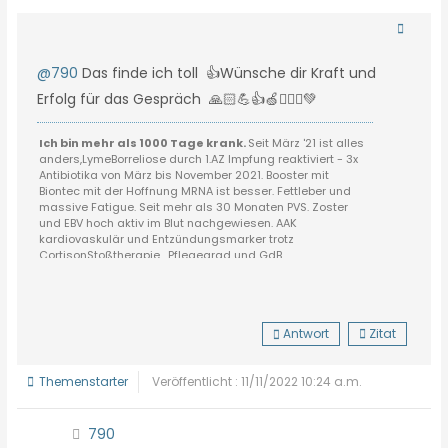
@790
Das finde ich toll 👍Wünsche dir Kraft und
Erfolg für das Gespräch 🙏🏻💪👍🍏🙋🏼‍♀️💚
Ich bin mehr als 1000 Tage krank.
Seit März '21 ist alles
anders,LymeBorreliose durch 1.AZ Impfung reaktiviert - 3x
Antibiotika von März bis November 2021. Booster mit
Biontec mit der Hoffnung MRNA ist besser. Fettleber und
massive Fatigue. Seit mehr als 30 Monaten PVS. Zoster
und EBV hoch aktiv im Blut nachgewiesen. AAK
kardiovaskulär und Entzündungsmarker trotz
CortisonStoßtherapie....Pflegegrad und GdB....
Vernetzt Euch ❗️Sucht euch eine SHG ❗️
#postvacnetzwerk auf Instagram ❗️
❗️https://www.info-coverse.com/ich-benoetige-hilfe/
Wir müssen zusammen gegen das Unrecht was uns
Antwort
Zitat
angetan wurde kämpfen
❗️
Themenstarter
Veröffentlicht : 11/11/2022 10:24 a.m.
790