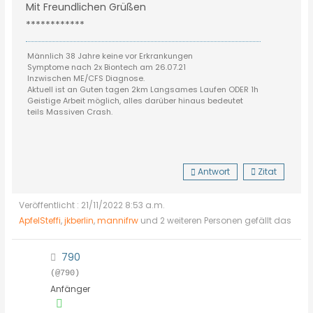
Mit Freundlichen Grüßen
************
Männlich 38 Jahre keine vor Erkrankungen
Symptome nach 2x Biontech am 26.07.21
Inzwischen ME/CFS Diagnose.
Aktuell ist an Guten tagen 2km Langsames Laufen ODER 1h
Geistige Arbeit möglich, alles darüber hinaus bedeutet
teils Massiven Crash.
Antwort
Zitat
Veröffentlicht : 21/11/2022 8:53 a.m.
ApfelSteffi
,
jkberlin
,
mannifrw
und 2 weiteren Personen gefällt das
790
(@790)
Anfänger