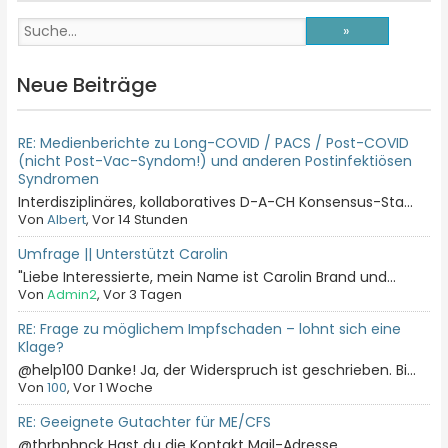
Neue Beiträge
RE: Medienberichte zu Long-COVID / PACS / Post-COVID
(nicht Post-Vac-Syndom!) und anderen Postinfektiösen
Syndromen
Interdisziplinäres, kollaboratives D-A-CH Konsensus-Sta...
Von
Albert
, Vor 14 Stunden
Umfrage || Unterstützt Carolin
"Liebe Interessierte, mein Name ist Carolin Brand und...
Von
Admin2
, Vor 3 Tagen
RE: Frage zu möglichem Impfschaden – lohnt sich eine
Klage?
@help100 Danke! Ja, der Widerspruch ist geschrieben. Bi...
Von
100
, Vor 1 Woche
RE: Geeignete Gutachter für ME/CFS
@thrbnhnck Hast du die Kontakt Mail-Adresse