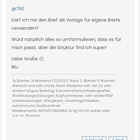
@790
Darf ich mir den Brief als Vorlage für eigene Briefe
verwenden?
Würd natürlich alles so umformulieren, dass es für
mich passt, aber die Struktur find ich super!
Liebe Grüße 🙂
Blu.
2x Biontec, 1x Moderna (12/2021). Nach 2. Biontec 5 Wochen
Atemnot und sehr müde. Nach Moderna seit Jan 22 sehr
starke Fatigue, Brainfog, Konzentrationsschwierigkeiten,
Wortfindungsstörungen, Kopfschmerzen, sehr starke PEM
Vorerkrankungen: Allergikerin, Unverträglichkeiten,
autoimmune Hautkrankheit
Medikamente: ANTIHISTAMINIKA 2x tgl H1+H2 wirken sehr
gut gg. Brainfog
Statine: nach 8 Tagen abgesetzt wg. Schmerzen u
stärkere Müdigkeit
Was sonst hilft: Pacing, Pausen, KÄLTE (!!!!! v.a. kaltes
Wasser/Güsse/Duschen/eintauchen), frische Luft