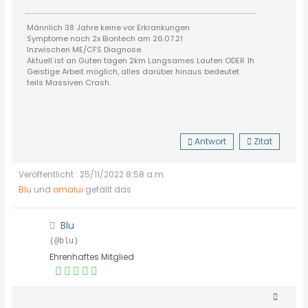
Männlich 38 Jahre keine vor Erkrankungen
Symptome nach 2x Biontech am 26.07.21
Inzwischen ME/CFS Diagnose.
Aktuell ist an Guten tagen 2km Langsames Laufen ODER 1h
Geistige Arbeit möglich, alles darüber hinaus bedeutet
teils Massiven Crash.
Antwort
Zitat
Veröffentlicht : 25/11/2022 8:58 a.m.
Blu
und
omalui
gefällt das
Blu
(@blu)
Ehrenhaftes Mitglied