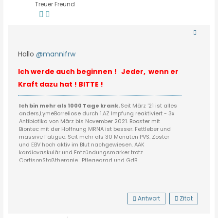
Treuer Freund
Hallo
@mannifrw
Ich werde auch beginnen ! Jeder, wenn er
Kraft dazu hat ! BITTE !
Ich bin mehr als 1000 Tage krank.
Seit März '21 ist alles
anders,LymeBorreliose durch 1.AZ Impfung reaktiviert - 3x
Antibiotika von März bis November 2021. Booster mit
Biontec mit der Hoffnung MRNA ist besser. Fettleber und
massive Fatigue. Seit mehr als 30 Monaten PVS. Zoster
und EBV hoch aktiv im Blut nachgewiesen. AAK
kardiovaskulär und Entzündungsmarker trotz
CortisonStoßtherapie....Pflegegrad und GdB....
Vernetzt Euch ❗️Sucht euch eine SHG ❗️
#postvacnetzwerk auf Instagram ❗️
❗️https://www.info-coverse.com/ich-benoetige-hilfe/
Wir müssen zusammen gegen das Unrecht was uns
Antwort
Zitat
angetan wurde kämpfen
❗️