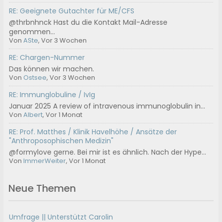
RE: Geeignete Gutachter für ME/CFS
@thrbnhnck Hast du die Kontakt Mail-Adresse
genommen...
Von
ASte
, Vor 3 Wochen
RE: Chargen-Nummer
Das können wir machen.
Von
Ostsee
, Vor 3 Wochen
RE: Immunglobuline / IvIg
Januar 2025 A review of intravenous immunoglobulin in...
Von
Albert
, Vor 1 Monat
RE: Prof. Matthes / Klinik Havelhöhe / Ansätze der
"Anthroposophischen Medizin"
@formylove gerne. Bei mir ist es ähnlich. Nach der Hype...
Von
ImmerWeiter
, Vor 1 Monat
Neue Themen
Umfrage || Unterstützt Carolin