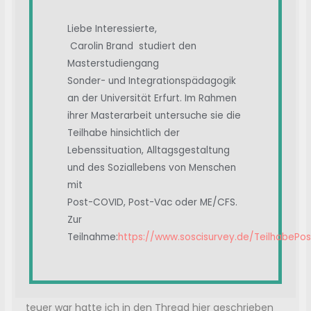
spezifische
IgG-Antikörper
über mehrere Monate
nachweisen.
Liebe Interessierte,
Diese IgG-Antikörper belegen eine überwundene
Carolin Brand studiert den
Infektion und sind Indiz für eine vorerst erworbene
Masterstudiengang
Immunität.
Sonder- und Integrationspädagogik
an der Universität Erfurt. Im Rahmen
ihrer Masterarbeit untersuche sie die
IgG+ Bestätigungstest
Teilhabe hinsichtlich der
der IgG+ Bestätigungstest wird vom Hersteller bei
Lebenssituation, Alltagsgestaltung
einem postiven IgG Nachweis unbedingt empfohlen.
und des Soziallebens von Menschen
Er weist nach,
mit
gegen welche Strukturen sich die gefundenen
Post-COVID, Post-Vac oder ME/CFS.
Antikörper richten. Bei einer Immunitätskontrolle
Zur
nach einer Impfung ist lediglich der IgG+ Test
Teilnahme:
https://www.soscisurvey.de/TeilhabePo
erforderlich
Ach,hab gerade gelesen es hier um Autoantikörper.
@lacky
hat doch danach gefragt und weil das so
teuer war hatte ich in den Thread hier geschrieben