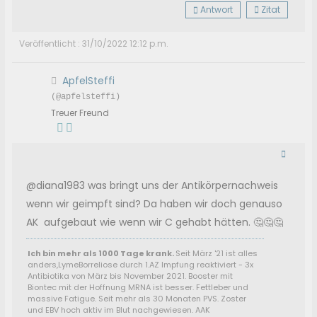
Antwort
Zitat
Veröffentlicht : 31/10/2022 12:12 p.m.
ApfelSteffi
(@apfelsteffi)
Treuer Freund
@diana1983 was bringt uns der Antikörpernachweis
wenn wir geimpft sind? Da haben wir doch genauso
AK aufgebaut wie wenn wir C gehabt hätten. 🤔🤔🤔
Ich bin mehr als 1000 Tage krank.
Seit März '21 ist alles
anders,LymeBorreliose durch 1.AZ Impfung reaktiviert - 3x
Antibiotika von März bis November 2021. Booster mit
Biontec mit der Hoffnung MRNA ist besser. Fettleber und
massive Fatigue. Seit mehr als 30 Monaten PVS. Zoster
und EBV hoch aktiv im Blut nachgewiesen. AAK