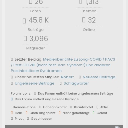
26
1,313
Foren
Themen
45.8 K
32
Beiträge
Online
3,096
Mitglieder
Letzter Beitrag:
Medienberichte zu Long-COVID / PACS
/ Post-COVID (nicht Post-Vac-Syndom!) und anderen
Postinfektiösen Syndromen
Unser neuestes Mitglied:
Robert
Neueste Beiträge
Ungelesene Beiträge
Schlagwörter
Forum Icons:
Das Forum enthält keine ungelesenen Beiträge
Das Forum enthält ungelesene Beiträge
Themen-Icons:
Unbeantwortet
Beantwortet
Aktiv
Heiß
Oben angepinnt
Nicht genehmigt
Gelöst
Privat
Geschlossen