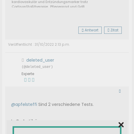
kardiovaskulär und Entzündungsmarker trotz
CortisonStoßtherapie....Pflegegrad und GdB....
Vernetzt Euch ❗️Sucht euch eine SHG ❗️
#postvacnetzwerk auf Instagram ❗️
❗️https://www.info-coverse.com/ich-benoetige-hilfe/
Wir müssen zusammen gegen das Unrecht was uns
Antwort
Zitat
angetan wurde kämpfen
❗️
Veröffentlicht : 31/10/2022 2:13 p.m.
deleted_user
(@deleted_user)
Experte
@apfelsteffi
Sind 2 verschiedene Tests.
×
IgG-Antikörper
Ca. 2 Wochen nach Symptombeginn lassen sich