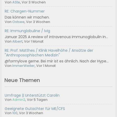
Von
ASte
, Vor 3 Wochen
RE: Chargen-Nummer
Das können wir machen.
Von
Ostsee
, Vor 3 Wochen
RE: Immunglobuline / IvIg
Januar 2025 A review of intravenous immunoglobulin in...
Von
Albert
, Vor 1 Monat
RE: Prof. Matthes / Klinik Havelhöhe / Ansätze der
"Anthroposophischen Medizin"
@formylove gerne. Bei mir ist es ähnlich. Nach der Hype...
Von
ImmerWeiter
, Vor 1 Monat
Neue Themen
Umfrage || Unterstützt Carolin
Von
Admin2
,
Vor 5 Tagen
Geeignete Gutachter für ME/CFS
Von
100
,
Vor 3 Wochen