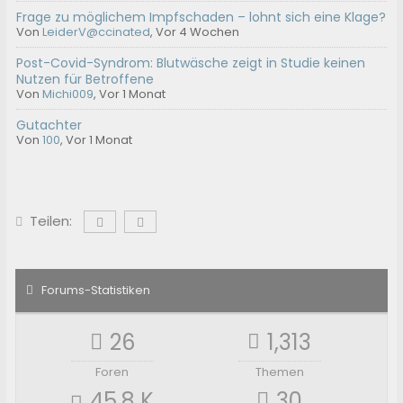
Frage zu möglichem Impfschaden – lohnt sich eine Klage?
Von
LeiderV@ccinated
,
Vor 4 Wochen
Post-Covid-Syndrom: Blutwäsche zeigt in Studie keinen
Nutzen für Betroffene
Von
Michi009
,
Vor 1 Monat
Gutachter
Von
100
,
Vor 1 Monat
Teilen:
Forums-Statistiken
26
1,313
Foren
Themen
45.8 K
30