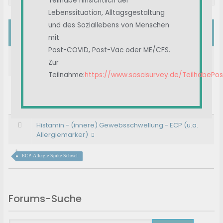
Teilhabe hinsichtlich der
Lebenssituation, Alltagsgestaltung
und des Soziallebens von Menschen
#
Beitragstitel
mit
Post-COVID, Post-Vac oder ME/CFS.
Seltsame Verbesserung: Notfallmedikament Fenistil-
Zur
Tropfen (+ Famotidin)
Teilnahme:
https://www.soscisurvey.de/TeilhabePo
Überreaktion
Histamin
Parästhesien
Allergie
Muskelschwäche
Histamin - (innere) Gewebsschwellung - ECP (u.a.
Allergiemarker)
ECP Allergie Spike Schwel
Forums-Suche