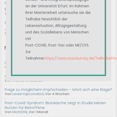
RE: Chargen-Nummer
an der Universität Erfurt. Im Rahmen
Das können wir machen.
ihrer Masterarbeit untersuche sie die
Von
Ostsee
, Vor 3 Wochen
Teilhabe hinsichtlich der
RE: Immunglobuline / IvIg
Lebenssituation, Alltagsgestaltung
Januar 2025 A review of intravenous immunoglobulin in...
und des Soziallebens von Menschen
Von
Albert
, Vor 1 Monat
mit
Post-COVID, Post-Vac oder ME/CFS.
Neue Themen
Zur
Teilnahme:
https://www.soscisurvey.de/TeilhabePo
Umfrage || Unterstützt Carolin
Von
Admin2
,
Vor 6 Tagen
Geeignete Gutachter für ME/CFS
Von
100
,
Vor 3 Wochen
Frage zu möglichem Impfschaden – lohnt sich eine Klage?
Von
LeiderV@ccinated
,
Vor 4 Wochen
Post-Covid-Syndrom: Blutwäsche zeigt in Studie keinen
Nutzen für Betroffene
Von
Michi009
,
Vor 1 Monat