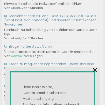
Hinweis: 'Hirschquelle Heilwasser' enthält Lithium.
Von
Albert
, Vor 6 Stunden
RE: Medienberichte zu Long-COVID / PACS / Post-COVID
(nicht Post-Vac-Syndom!) und anderen Postinfektiösen
Syndromen
Lehrbuch zur Behandlung von Schäden der Corona Gen-
Inje...
Von
Albert
, Vor 6 Stunden
Umfrage || Unterstützt Carolin
"Liebe Interessierte, mein Name ist Carolin Brand und...
Von
Admin2
, Vor 6 Tagen
RE: Frage zu möglichem Impfschaden – lohnt sich eine
×
Klage?
@help100 Danke! Ja, der Widerspruch ist geschrieben. Bi...
Von
100
, Vor 2 Wochen
RE: Geeignete Gutachter für ME/CFS
Liebe Interessierte,
@thrbnhnck Hast du die Kontakt Mail-Adresse
Carolin Brand studiert den
genommen...
Masterstudiengang
Von
ASte
, Vor 3 Wochen
Sonder- und Integrationspädagogik