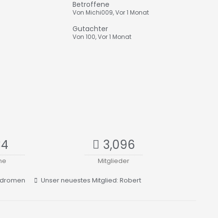
Betroffene
Von
Michi009
,
Vor 1 Monat
Gutachter
Von
100
,
Vor 1 Monat
34
3,096
ne
Mitglieder
yndromen
Unser neuestes Mitglied:
Robert