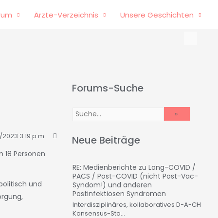
rum
Ärzte-Verzeichnis
Unsere Geschichten
Forums-Suche
2023 3:19 p.m.
Neue Beiträge
n 18 Personen
RE: Medienberichte zu Long-COVID /
PACS / Post-COVID (nicht Post-Vac-
olitisch und
Syndom!) und anderen
Postinfektiösen Syndromen
orgung,
Interdisziplinäres, kollaboratives D-A-CH
Konsensus-Sta...