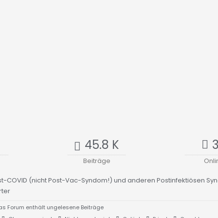
45.8 K
Beiträge
Onli
st-COVID (nicht Post-Vac-Syndom!) und anderen Postinfektiösen S
ter
s Forum enthält ungelesene Beiträge