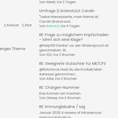
Von
Albert
, Vor 2 Tagen
Umfrage || Unterstützt Carolin
"Liebe Interessierte, mein Name ist
Carolin Brand und...
Antwort
Zitat
Von
Admin2
, Vor 4 Tagen
RE: Frage zu möglichem Impfschaden
– lohnt sich eine Klage?
@help100 Danke! Ja, der Widerspruch ist
eriges Thema
geschrieben. Bi...
Von
100
, Vor 2 Wochen
RE: Geeignete Gutachter für ME/CFS
@thrbnhnck Hast du die Kontakt Mail-
Adresse genommen...
Von
ASte
, Vor 2 Wochen
RE: Chargen-Nummer
Das können wir machen.
Von
Ostsee
, Vor 3 Wochen
RE: Immunglobuline / IvIg
Januar 2025 A review of intravenous
immunoglobulin in...