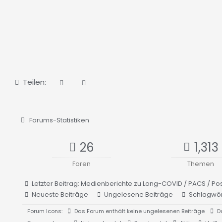
Teilen:
Forums-Statistiken
26
1,313
Foren
Themen
Letzter Beitrag:
Medienberichte zu Long-COVID / PACS / Po
Neueste Beiträge
Ungelesene Beiträge
Schlagwör
Forum Icons:
Das Forum enthält keine ungelesenen Beiträge
Da