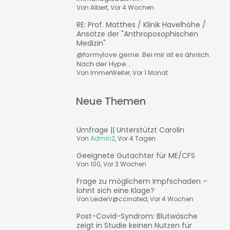
Von
Albert
, Vor 4 Wochen
RE: Prof. Matthes / Klinik Havelhöhe /
Ansätze der "Anthroposophischen
Medizin"
@formylove gerne. Bei mir ist es ähnlich.
Nach der Hype...
Von
ImmerWeiter
, Vor 1 Monat
Neue Themen
Umfrage || Unterstützt Carolin
Von
Admin2
,
Vor 4 Tagen
Geeignete Gutachter für ME/CFS
Von
100
,
Vor 3 Wochen
Frage zu möglichem Impfschaden –
lohnt sich eine Klage?
Von
LeiderV@ccinated
,
Vor 4 Wochen
Post-Covid-Syndrom: Blutwäsche
zeigt in Studie keinen Nutzen für