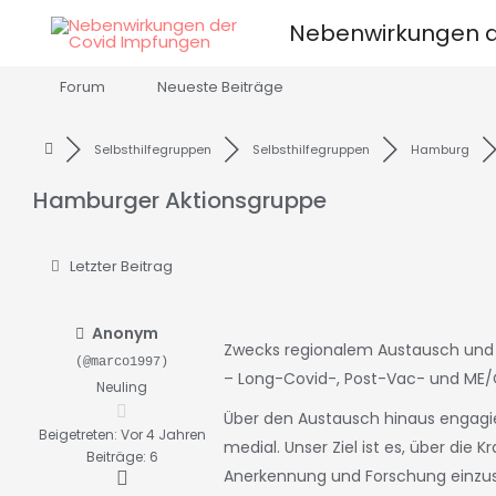
Zum
Nebenwirkungen d
Inhalt
springen
Forum
Neueste Beiträge
Selbsthilfegruppen
Selbsthilfegruppen
Hamburg
Hamburger Aktionsgruppe
Letzter Beitrag
Anonym
Zwecks regionalem Austausch und 
(@marco1997)
– Long-Covid-, Post-Vac- und ME/
Neuling
Über den Austausch hinaus engagier
Beigetreten: Vor 4 Jahren
medial. Unser Ziel ist es, über di
Beiträge: 6
Anerkennung und Forschung einzus