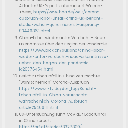
Aktueller US-Report untermauert Wuhan-
These,
https://www.hna.de/welt/corona-
ausbruch-labor-unfall-china-us-bericht-
studie-wuhan-geheimdienst-ursprung-
93446863.html
China-Labor wieder unter Verdacht - Neue
Erkenntnisse über den Beginn der Pandemie,
https://www.blick.ch/ausland/china-labor-
wieder-unter-verdacht-neue-erkenntnisse-
ueber-den-beginn-der-pandemie-
id20376454.html
Bericht: Laborunfall in China verursachte
"wahrscheinlich" Corona-Ausbruch,
https://www.n-tv.de/der_tag/Bericht-
Laborunfall-in-China-verursachte-
wahrscheinlich-Corona-Ausbruch-
article25406111.html
US-Untersuchung führt CoV auf Laborunfall
in China zurück,
https://orf.at/stories/3377800/