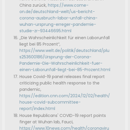
China zurück,
https://www.come-
on.de/deutschland-welt/us-bericht-
corona-ausbruch-labor-unfall-china-
wuhan-ursprung-erreger-pandemie-
studie-zr-93446695.html
„Die Wahrscheinlichkeit für einen Laborunfall
liegt bei 85 Prozent“,
https://www.welt.de/politik/deutschland/plu
s253600186/Ursprung-der-Corona-
Pandemie-Die-Wahrscheinlichkeit-fuer-
einen-Laborunfall-liegt-bei-85-Prozent.html
House Covid-19 panel releases final report
criticizing public health response to the
pandemic,
https://edition.cnn.com/2024/12/02/health/
house-covid-subcommittee-
report/index.html
House Republicans' COVID-19 report points
finger at Wuhan lab, Fauci,
https://www.10news.com/health/coronaviru