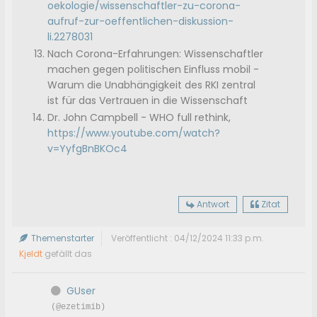
oekologie/wissenschaftler-zu-corona-
aufruf-zur-oeffentlichen-diskussion-
li.2278031
Nach Corona-Erfahrungen: Wissenschaftler
machen gegen politischen Einfluss mobil -
Warum die Unabhängigkeit des RKI zentral
ist für das Vertrauen in die Wissenschaft
Dr. John Campbell - WHO full rethink,
https://www.youtube.com/watch?
v=YyfgBnBKOc4
Antwort
Zitat
Themenstarter
Veröffentlicht : 04/12/2024 11:33 p.m.
Kjeldt
gefällt das
GUser
(@ezetimib)