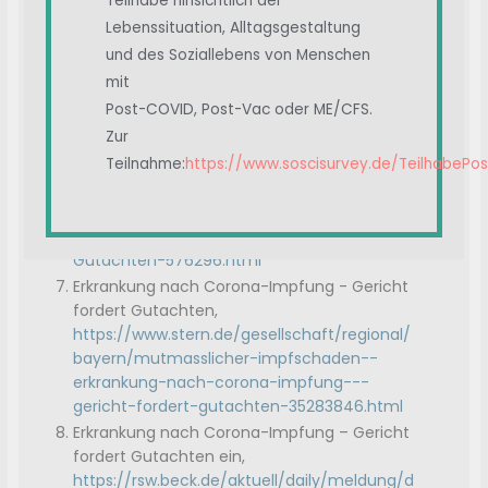
Teilhabe hinsichtlich der
Erkrankung nach Corona-Impfung - Gericht
Lebenssituation, Alltagsgestaltung
fordert Gutachten,
https://www.t-
und des Soziallebens von Menschen
online.de/finanzen/boerse/ticker/erkrankun
mit
g-nach-corona-impfung-gericht-fordert-
Post-COVID, Post-Vac oder ME/CFS.
gutachten/0DB30800B679EC9E/
Zur
Erkrankung nach Corona-Impfung - Gericht
Teilnahme:
https://www.soscisurvey.de/TeilhabePo
fordert Gutachten,
https://www.borkenerzeitung.de/welt/in-
ausland/politik-inland/Erkrankung-nach-
Corona-Impfung-Gericht-fordert-
Gutachten-576296.html
Erkrankung nach Corona-Impfung - Gericht
fordert Gutachten,
https://www.stern.de/gesellschaft/regional/
bayern/mutmasslicher-impfschaden--
erkrankung-nach-corona-impfung---
gericht-fordert-gutachten-35283846.html
Erkrankung nach Corona-Impfung – Gericht
fordert Gutachten ein,
https://rsw.beck.de/aktuell/daily/meldung/d