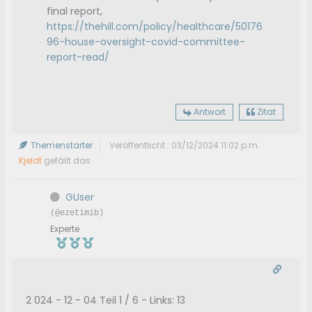
final report,
https://thehill.com/policy/healthcare/50176
96-house-oversight-covid-committee-
report-read/
Antwort
Zitat
Themenstarter
Veröffentlicht : 03/12/2024 11:02 p.m.
Kjeldt
gefällt das
GUser
(@ezetimib)
Experte
2 024 - 12 - 04 Teil 1 / 6 - Links: 13