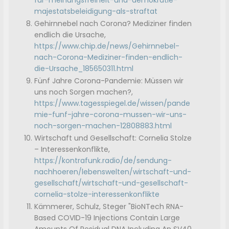
fur-meinungsfreiheit-und-demokratie-
majestatsbeleidigung-als-straftat
Gehirnnebel nach Corona? Mediziner finden
endlich die Ursache,
https://www.chip.de/news/Gehirnnebel-
nach-Corona-Mediziner-finden-endlich-
die-Ursache_185650311.html
Fünf Jahre Corona-Pandemie: Müssen wir
uns noch Sorgen machen?,
https://www.tagesspiegel.de/wissen/pande
mie-funf-jahre-corona-mussen-wir-uns-
noch-sorgen-machen-12808883.html
Wirtschaft und Gesellschaft: Cornelia Stolze
– Interessenkonflikte,
https://kontrafunk.radio/de/sendung-
nachhoeren/lebenswelten/wirtschaft-und-
gesellschaft/wirtschaft-und-gesellschaft-
cornelia-stolze-interessenkonflikte
Kämmerer, Schulz, Steger "BioNTech RNA-
Based COVID-19 Injections Contain Large