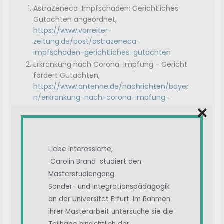
AstraZeneca-Impfschaden: Gerichtliches
Gutachten angeordnet,
https://www.vorreiter-
zeitung.de/post/astrazeneca-
impfschaden-gerichtliches-gutachten
Erkrankung nach Corona-Impfung - Gericht
fordert Gutachten,
https://www.antenne.de/nachrichten/bayer
n/erkrankung-nach-corona-impfung-
×
gericht-fordert-gutachten-1
Erkrankung nach Corona-Impfung: Gericht
fordert Gutachten ein,
https://www.deutschlandfunk.de/erkrankun
Liebe Interessierte,
g-nach-corona-impfung-gericht-fordert-
Carolin Brand studiert den
gutachten-ein-100.html
Masterstudiengang
Erkrankung nach Corona-Impfung - Gericht
Sonder- und Integrationspädagogik
fordert Gutachten,
https://www.zeit.de/news/2024-
an der Universität Erfurt. Im Rahmen
12/04/erkrankung-nach-corona-impfung-
ihrer Masterarbeit untersuche sie die
gericht-fordert-gutachten