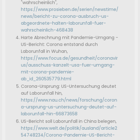
"wahrscheinlich",
https://www.prosieben.de/serien/newstime/
news/bericht-zu-corona-ausbruch-us-
abgeordnete-halten-laborunfall-fuer-
wahrscheinlich-468438
Harte Abrechnung mit Pandemie-Umgang -
US-Bericht: Corona entstand durch
Laborunfall in Wuhan,
https://www.focus.de/gesundheit/coronavir
us/ausschuss-kanzelt-usa-fuer-umgang-
mit-corona-pandemie-
ab_id_260535779.html
Corona-Ursprung: US-Untersuchung deutet
auf Laborunfall hin,
https://www.nau.ch/news/forschung/coron
a-ursprung-us-untersuchung-deutet-auf-
laborunfall-hin-66873658
US-Bericht soll Laborunfall in China belegen,
https://www.welt.de/politik/ausland/article2
54748234/Corona-Pandemie-US-Bericht-