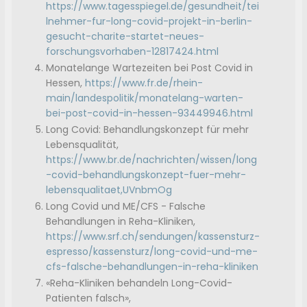
https://www.tagesspiegel.de/gesundheit/tei
lnehmer-fur-long-covid-projekt-in-berlin-
gesucht-charite-startet-neues-
forschungsvorhaben-12817424.html
Monatelange Wartezeiten bei Post Covid in
Hessen,
https://www.fr.de/rhein-
main/landespolitik/monatelang-warten-
bei-post-covid-in-hessen-93449946.html
Long Covid: Behandlungskonzept für mehr
Lebensqualität,
https://www.br.de/nachrichten/wissen/long
-covid-behandlungskonzept-fuer-mehr-
lebensqualitaet,UVnbmOg
Long Covid und ME/CFS - Falsche
Behandlungen in Reha-Kliniken,
https://www.srf.ch/sendungen/kassensturz-
espresso/kassensturz/long-covid-und-me-
cfs-falsche-behandlungen-in-reha-kliniken
«Reha-Kliniken behandeln Long-Covid-
Patienten falsch»,