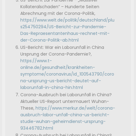
US-Bericht zur Pandemie - „Massiver
Kollateralschaden“ – Hunderte Seiten
Abrechnung mit der Corona-Politik,
https://www.welt.de/politik/deutschland/plu
s254750294/US-Bericht-zur-Pandemie-
Das-Repraesentantenhaus-rechnet-mit-
der-Corona-Politik-ab.html
US-Bericht: War ein Laborunfall in China
Ursprung der Corona-Pandemie?,
https://www.t-
online.de/gesundheit/krankheiten-
symptome/coronavirus/id_100543790/coro
na-ursprung-us-bericht-deutet-auf-
laborunfall-in-china-hin.html
Corona-Ausbruch bei Laborunfall in China?
Aktueller US-Report untermauert Wuhan-
These,
https://www.merkur.de/welt/corona-
ausbruch-labor-unfall-china-us-bericht-
studie-wuhan-geheimdienst-ursprung-
93446782.html
Corona-Ausbruch bei Laborunfall in China?