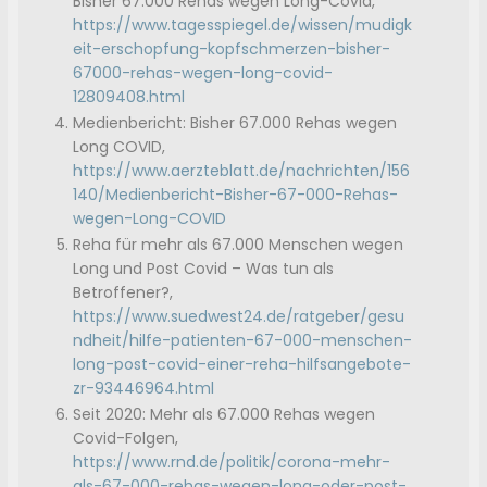
Bisher 67.000 Rehas wegen Long-Covid,
https://www.tagesspiegel.de/wissen/mudigk
eit-erschopfung-kopfschmerzen-bisher-
67000-rehas-wegen-long-covid-
12809408.html
Medienbericht: Bisher 67.000 Rehas wegen
Long COVID,
https://www.aerzteblatt.de/nachrichten/156
140/Medienbericht-Bisher-67-000-Rehas-
wegen-Long-COVID
Reha für mehr als 67.000 Menschen wegen
Long und Post Covid – Was tun als
Betroffener?,
https://www.suedwest24.de/ratgeber/gesu
ndheit/hilfe-patienten-67-000-menschen-
long-post-covid-einer-reha-hilfsangebote-
zr-93446964.html
Seit 2020: Mehr als 67.000 Rehas wegen
Covid-Folgen,
https://www.rnd.de/politik/corona-mehr-
als-67-000-rehas-wegen-long-oder-post-