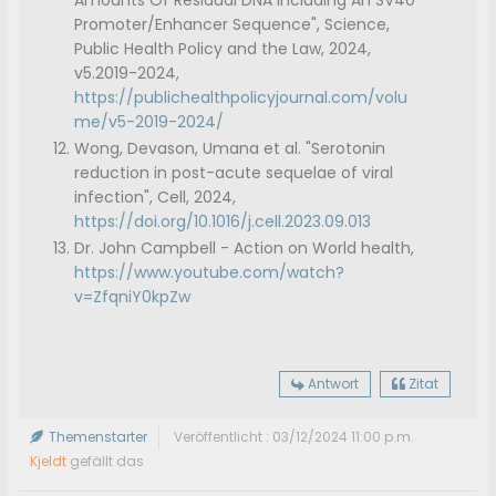
Amounts Of Residual DNA Including An SV40
Promoter/Enhancer Sequence", Science,
Public Health Policy and the Law, 2024,
v5.2019-2024,
https://publichealthpolicyjournal.com/volu
me/v5-2019-2024/
Wong, Devason, Umana et al. "Serotonin
reduction in post-acute sequelae of viral
infection", Cell, 2024,
https://doi.org/10.1016/j.cell.2023.09.013
Dr. John Campbell - Action on World health,
https://www.youtube.com/watch?
v=ZfqniY0kpZw
Antwort
Zitat
Themenstarter
Veröffentlicht : 03/12/2024 11:00 p.m.
Kjeldt
gefällt das