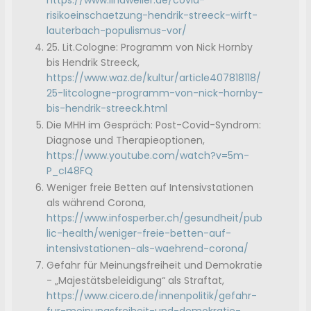
https://www.lindweiler.de/covid-
risikoeinschaetzung-hendrik-streeck-wirft-
lauterbach-populismus-vor/
25. Lit.Cologne: Programm von Nick Hornby
bis Hendrik Streeck,
https://www.waz.de/kultur/article407818118/
25-litcologne-programm-von-nick-hornby-
bis-hendrik-streeck.html
Die MHH im Gespräch: Post-Covid-Syndrom:
Diagnose und Therapieoptionen,
https://www.youtube.com/watch?v=5m-
P_cI48FQ
Weniger freie Betten auf Intensivstationen
als während Corona,
https://www.infosperber.ch/gesundheit/pub
lic-health/weniger-freie-betten-auf-
intensivstationen-als-waehrend-corona/
Gefahr für Meinungsfreiheit und Demokratie
- „Majestätsbeleidigung“ als Straftat,
https://www.cicero.de/innenpolitik/gefahr-