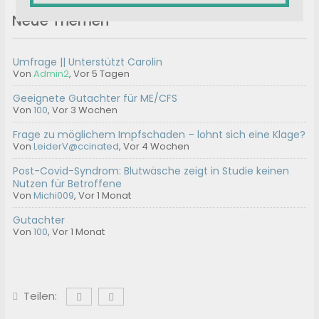
Neue Themen
Umfrage || Unterstützt Carolin
Von
Admin2
,
Vor 5 Tagen
Geeignete Gutachter für ME/CFS
Von
100
,
Vor 3 Wochen
Frage zu möglichem Impfschaden – lohnt sich eine Klage?
Von
LeiderV@ccinated
,
Vor 4 Wochen
Post-Covid-Syndrom: Blutwäsche zeigt in Studie keinen
Nutzen für Betroffene
Von
Michi009
,
Vor 1 Monat
Gutachter
Von
100
,
Vor 1 Monat
Teilen: