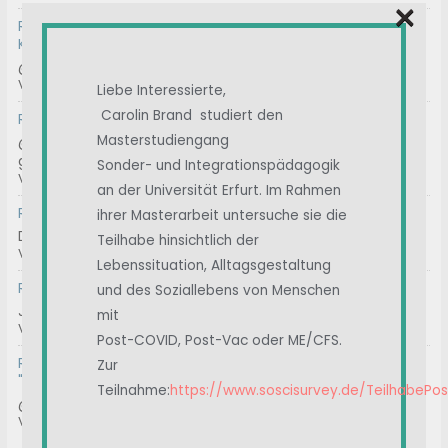
×
RE: Frage zu möglichem Impfschaden – lohnt sich eine
Klage?
@help100 Danke! Ja, der Widerspruch ist geschrieben. Bi...
Von
100
, Vor 2 Wochen
Liebe Interessierte,
Carolin Brand studiert den
RE: Geeignete Gutachter für ME/CFS
Masterstudiengang
@thrbnhnck Hast du die Kontakt Mail-Adresse
genommen...
Sonder- und Integrationspädagogik
Von
ASte
, Vor 3 Wochen
an der Universität Erfurt. Im Rahmen
RE: Chargen-Nummer
ihrer Masterarbeit untersuche sie die
Das können wir machen.
Teilhabe hinsichtlich der
Von
Ostsee
, Vor 3 Wochen
Lebenssituation, Alltagsgestaltung
RE: Immunglobuline / IvIg
und des Soziallebens von Menschen
Januar 2025 A review of intravenous immunoglobulin in...
mit
Von
Albert
, Vor 1 Monat
Post-COVID, Post-Vac oder ME/CFS.
RE: Prof. Matthes / Klinik Havelhöhe / Ansätze der
Zur
"Anthroposophischen Medizin"
Teilnahme:
https://www.soscisurvey.de/TeilhabePo
@formylove gerne. Bei mir ist es ähnlich. Nach der Hype...
Von
ImmerWeiter
, Vor 1 Monat