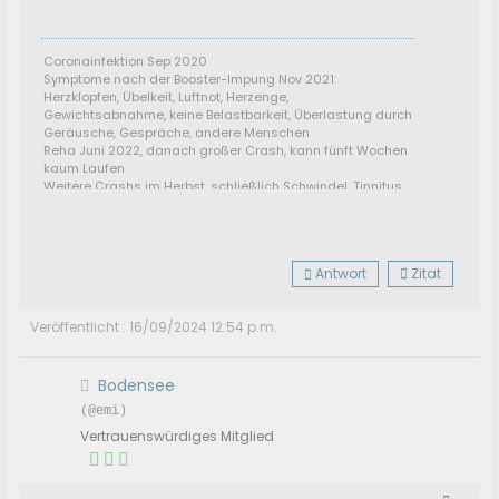
Coronainfektion Sep 2020
Symptome nach der Booster-Impung Nov 2021:
Herzklopfen, Übelkeit, Luftnot, Herzenge,
Gewichtsabnahme, keine Belastbarkeit, Überlastung durch
Geräusche, Gespräche, andere Menschen
Reha Juni 2022, danach großer Crash, kann fünft Wochen
kaum Laufen
Weitere Crashs im Herbst, schließlich Schwindel, Tinnitus,
Rauschen im Kopf, schwere Verarbeitungsstörung: kann
nicht mehr lesen, schreiben, fernsehen, zuhören....
Wird seeehr langsam seit Anfang März 2023 besser, April:
Diagnose der Herzenge: Conorarspasmen
Antwort
Zitat
Veröffentlicht : 16/09/2024 12:54 p.m.
Bodensee
(@emi)
Vertrauenswürdiges Mitglied