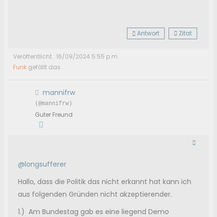
Rauschen im Kopf, schwere Verarbeitungsstörung: kann
nicht mehr lesen, schreiben, fernsehen, zuhören....
Wird seeehr langsam seit Anfang März 2023 besser, April:
Diagnose der Herzenge: Conorarspasmen
Antwort
Zitat
Veröffentlicht : 16/09/2024 5:55 p.m.
Funk
gefällt das
mannifrw
(@mannifrw)
Guter Freund
@longsufferer
Hallo, dass die Politik das nicht erkannt hat kann ich
aus folgenden Gründen nicht akzeptierender.
1.) Am Bundestag gab es eine liegend Demo