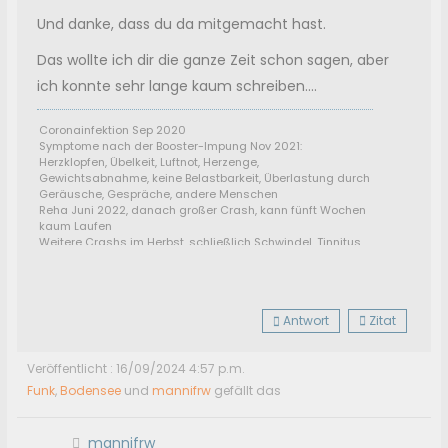
Und danke, dass du da mitgemacht hast.
Das wollte ich dir die ganze Zeit schon sagen, aber
ich konnte sehr lange kaum schreiben....
Coronainfektion Sep 2020
Symptome nach der Booster-Impung Nov 2021:
Herzklopfen, Übelkeit, Luftnot, Herzenge,
Gewichtsabnahme, keine Belastbarkeit, Überlastung durch
Geräusche, Gespräche, andere Menschen
Reha Juni 2022, danach großer Crash, kann fünft Wochen
kaum Laufen
Weitere Crashs im Herbst, schließlich Schwindel, Tinnitus,
Rauschen im Kopf, schwere Verarbeitungsstörung: kann
nicht mehr lesen, schreiben, fernsehen, zuhören....
Wird seeehr langsam seit Anfang März 2023 besser, April:
Diagnose der Herzenge: Conorarspasmen
Antwort
Zitat
Veröffentlicht : 16/09/2024 4:57 p.m.
Funk
,
Bodensee
und
mannifrw
gefällt das
mannifrw