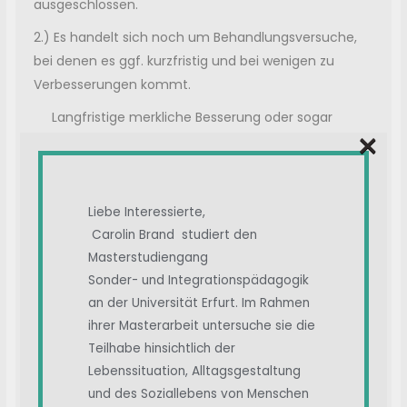
ausgeschlossen.
2.) Es handelt sich noch um Behandlungsversuche,
bei denen es ggf. kurzfristig und bei wenigen zu
Verbesserungen kommt.
Langfristige merkliche Besserung oder sogar
×
Heilung sind ungewiss bzw. zur Zeit nur selten.
4.) Entsprechenden Studien werden oft nur
gemacht, wenn diese gefördert werden.
Liebe Interessierte,
4.) Für teure und langfristige Studien möchte man
Carolin Brand studiert den
anscheinend auch keine Fördermittel bereitstellen.
Masterstudiengang
Sonder- und Integrationspädagogik
5.) Viele Studien, sind aus meiner Sicht nur "Alibi-
an der Universität Erfurt. Im Rahmen
Studien"; so kann man sagen man hat was
ihrer Masterarbeit untersuche sie die
gemacht.
Teilhabe hinsichtlich der
Lebenssituation, Alltagsgestaltung
und des Soziallebens von Menschen
Gruß