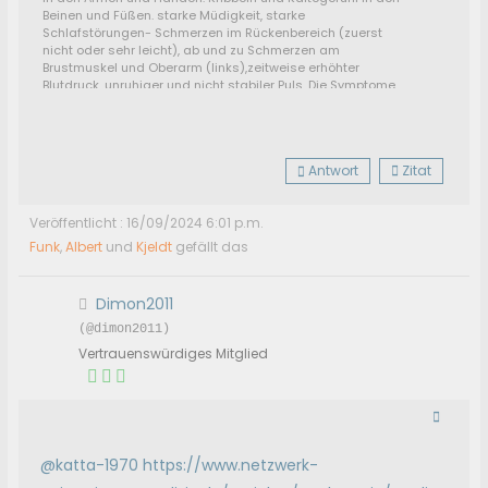
Beinen und Füßen. starke Müdigkeit, starke
Schlafstörungen- Schmerzen im Rückenbereich (zuerst
nicht oder sehr leicht), ab und zu Schmerzen am
Brustmuskel und Oberarm (links),zeitweise erhöhter
Blutdruck, unruhiger und nicht stabiler Puls. Die Symptome
schwankten in der ganzen Zeit in der Stärke und traten
auch nicht immer gleichzeitig auf.
Seit März 2022 gehts aufwärts, jedoch immer wieder
mit Rückschlägen. Momentan: Noch öfters stärkere
Antwort
Zitat
Erschöpfung und Müdigkeit sowie
Rückenschmerzen.
Alle anderen Beschwerden sind
weitgehendst weg oder gering.
Veröffentlicht : 16/09/2024 6:01 p.m.
Derzeit keine so richtige Behandlung durch Ärzte
bzw. noch nicht den richtigen gefunden.
Funk
,
Albert
und
Kjeldt
gefällt das
Dimon2011
(@dimon2011)
Vertrauenswürdiges Mitglied
@katta-1970
https://www.netzwerk-