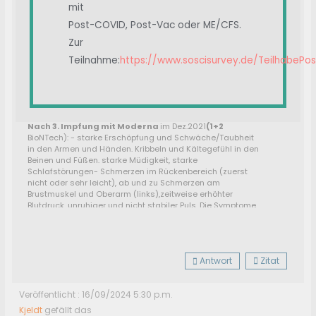
mit
mannifrw
Post-COVID, Post-Vac oder ME/CFS.
Zur
Teilnahme:
https://www.soscisurvey.de/TeilhabePo
Nach 3. Impfung mit Moderna
im Dez.2021
(1+2
BioNTech):
- starke Erschöpfung und Schwäche/Taubheit
in den Armen und Händen. Kribbeln und Kältegefühl in den
Beinen und Füßen. starke Müdigkeit, starke
Schlafstörungen- Schmerzen im Rückenbereich (zuerst
nicht oder sehr leicht), ab und zu Schmerzen am
Brustmuskel und Oberarm (links),zeitweise erhöhter
Blutdruck, unruhiger und nicht stabiler Puls. Die Symptome
schwankten in der ganzen Zeit in der Stärke und traten
auch nicht immer gleichzeitig auf.
Seit März 2022 gehts aufwärts, jedoch immer wieder
mit Rückschlägen. Momentan: Noch öfters stärkere
Antwort
Zitat
Erschöpfung und Müdigkeit sowie
Rückenschmerzen.
Alle anderen Beschwerden sind
weitgehendst weg oder gering.
Veröffentlicht : 16/09/2024 5:30 p.m.
Derzeit keine so richtige Behandlung durch Ärzte
bzw. noch nicht den richtigen gefunden.
Kjeldt
gefällt das