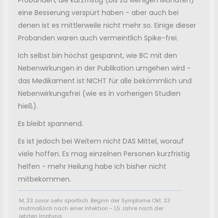
Probanden, die kurzfristig (bis zu wenigen Monaten)
eine Besserung verspürt haben - aber auch bei
denen ist es mittlerweile nicht mehr so. Einige dieser
Probanden waren auch vermeintlich Spike-frei.
Ich selbst bin höchst gespannt, wie BC mit den
Nebenwirkungen in der Publikation umgehen wird -
das Medikament ist NICHT für alle bekömmlich und
Nebenwirkungsfrei (wie es in vorherigen Studien
hieß).
Es bleibt spannend.
Es ist jedoch bei Weitem nicht DAS Mittel, worauf
viele hoffen. Es mag einzelnen Personen kurzfristig
helfen - mehr Heilung habe ich bisher nicht
mitbekommen.
M, 33 zuvor sehr sportlich. Beginn der Symptome Okt. 23
mutmaßlich nach einer Infektion - 1,5 Jahre nach der
letzten Impfung.