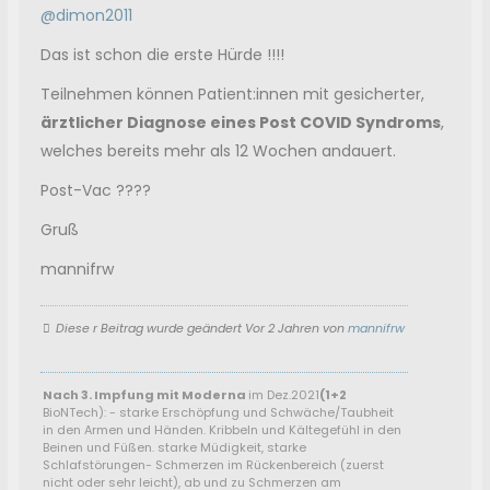
@dimon2011
Das ist schon die erste Hürde !!!!
Teilnehmen können Patient:innen mit gesicherter,
ärztlicher Diagnose eines Post COVID Syndroms
,
welches bereits mehr als 12 Wochen andauert.
Post-Vac ????
Gruß
mannifrw
Diese r Beitrag wurde geändert Vor 2 Jahren von
mannifrw
Nach 3. Impfung mit Moderna
im Dez.2021
(1+2
BioNTech):
- starke Erschöpfung und Schwäche/Taubheit
in den Armen und Händen. Kribbeln und Kältegefühl in den
Beinen und Füßen. starke Müdigkeit, starke
Schlafstörungen- Schmerzen im Rückenbereich (zuerst
nicht oder sehr leicht), ab und zu Schmerzen am