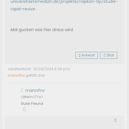
universitaetsmedizin.de/projekte/napkon-tip/studie-
rapid-revive
Mal gucken was hier draus wird.
Antwort
Zitat
Veröffentlicht : 16/09/2024 6:06 p.m.
mannifrw
gefällt das
mannifrw
(@mannifrw)
Guter Freund