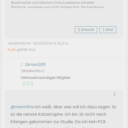
Brustmuskel und Oberarm (links),zeitweise erhöhter
Blutdruck, unruhiger und nicht stabiler Puls. Die Symptome
schwankten in der ganzen Zeit in der Stärke und traten
auch nicht immer gleichzeitig auf.
Seit März 2022 gehts aufwärts, jedoch immer wieder
mit Rückschlägen. Momentan: Noch öfters stärkere
Antwort
Zitat
Erschöpfung und Müdigkeit sowie
Rückenschmerzen.
Alle anderen Beschwerden sind
weitgehendst weg oder gering.
Veröffentlicht : 16/09/2024 6:18 p.m.
Derzeit keine so richtige Behandlung durch Ärzte
bzw. noch nicht den richtigen gefunden.
Funk
gefällt das
Dimon2011
(@dimon2011)
Vertrauenswürdiges Mitglied
@mannifrw
ich weiß. Aber was soll ich dazu sagen. Es
ist die reinste Katastrophe. Ich bin zb nicht nach
Erlangen gekommen zur Studie. Da ich kein PCR