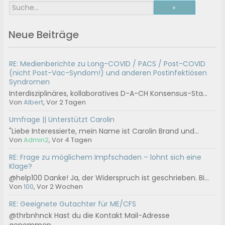
Neue Beiträge
RE: Medienberichte zu Long-COVID / PACS / Post-COVID
(nicht Post-Vac-Syndom!) und anderen Postinfektiösen
Syndromen
Interdisziplinäres, kollaboratives D-A-CH Konsensus-Sta...
Von
Albert
, Vor 2 Tagen
Umfrage || Unterstützt Carolin
"Liebe Interessierte, mein Name ist Carolin Brand und...
Von
Admin2
, Vor 4 Tagen
RE: Frage zu möglichem Impfschaden – lohnt sich eine
Klage?
@help100 Danke! Ja, der Widerspruch ist geschrieben. Bi...
Von
100
, Vor 2 Wochen
RE: Geeignete Gutachter für ME/CFS
@thrbnhnck Hast du die Kontakt Mail-Adresse
genommen...