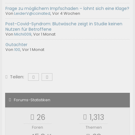
Frage zu möglichem Impfschaden – lohnt sich eine Klage?
Von
LeiderV@ccinated
,
Vor 4 Wochen
Post-Covid-Syndrom: Blutwäsche zeigt in Studie keinen
Nutzen für Betroffene
Von
Michi009
,
Vor 1 Monat
Gutachter
Von
100
,
Vor 1 Monat
Teilen:
Forums-Statistiken
26
1,313
Foren
Themen