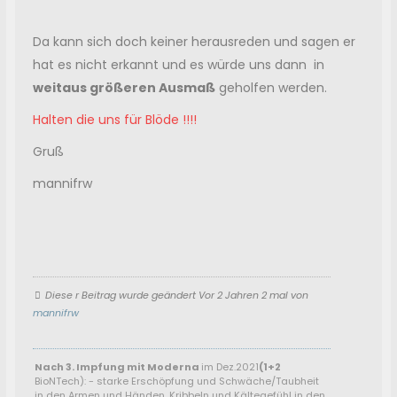
Da kann sich doch keiner herausreden und sagen er
hat es nicht erkannt und es
würde uns dann in
weitaus größeren Ausmaß
geholfen werden.
Halten die uns für Blöde !!!!
Gruß
mannifrw
Diese r Beitrag wurde geändert Vor 2 Jahren 2 mal von
mannifrw
Nach 3. Impfung mit Moderna
im Dez.2021
(1+2
BioNTech):
- starke Erschöpfung und Schwäche/Taubheit
in den Armen und Händen. Kribbeln und Kältegefühl in den