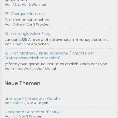
Von
ASte
, Vor 2 Wochen
RE: Chargen-Nummer
Das können wir machen.
Von
Ostsee
, Vor 3 Wochen
RE: Immunglobuline / IvIg
Januar 2025 A review of intravenous immunoglobulin in...
Von
Albert
, Vor 4 Wochen
RE: Prof. Matthes / Klinik Havelhöhe / Ansätze der
"Anthroposophischen Medizin"
@formylove gerne. Bei mir ist es ähnlich. Nach der Hype...
Von
ImmerWeiter
, Vor 1 Monat
Neue Themen
Umfrage || Unterstützt Carolin
Von
Admin2
,
Vor 4 Tagen
Geeignete Gutachter für ME/CFS
Von
100
,
Vor 3 Wochen