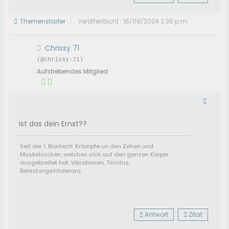
Themenstarter
Veröffentlicht : 16/09/2024 2:36 p.m.
Chrissy 71
(@chrissy-71)
Aufstrebendes Mitglied
Ist das dein Ernst??
Seit der 1. Biontech: Krämpfe un den Zehen und
Muskelzucken, welches sich auf den ganzen Körper
ausgebreitet hat. Vibrationen, Tinnitus,
Belastungsintoleranz
Antwort
Zitat