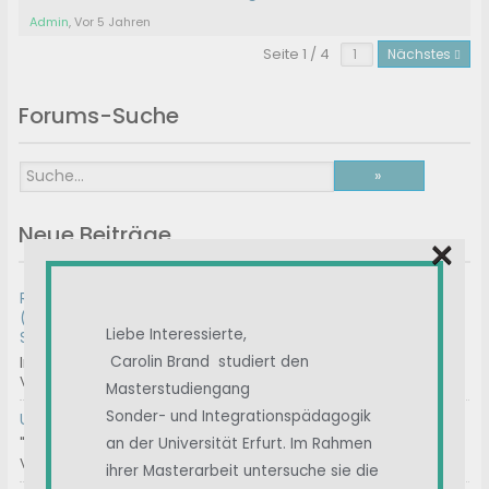
Admin
, Vor 5 Jahren
Seite 1 / 4
Nächstes
Forums-Suche
Neue Beiträge
×
RE: Medienberichte zu Long-COVID / PACS / Post-COVID
(nicht Post-Vac-Syndom!) und anderen Postinfektiösen
Liebe Interessierte,
Syndromen
Interdisziplinäres, kollaboratives D-A-CH Konsensus-Sta...
Carolin Brand studiert den
Von
Albert
, Vor 1 Tag
Masterstudiengang
Sonder- und Integrationspädagogik
Umfrage || Unterstützt Carolin
"Liebe Interessierte, mein Name ist Carolin Brand und...
an der Universität Erfurt. Im Rahmen
Von
Admin2
, Vor 3 Tagen
ihrer Masterarbeit untersuche sie die