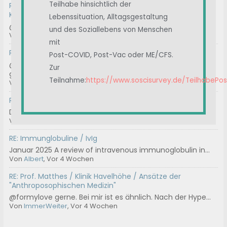
Teilhabe hinsichtlich der
RE: Frage zu möglichem Impfschaden – lohnt sich eine
Klage?
Lebenssituation, Alltagsgestaltung
@help100 Danke! Ja, der Widerspruch ist geschrieben. Bi...
und des Soziallebens von Menschen
Von
100
, Vor 2 Wochen
mit
RE: Geeignete Gutachter für ME/CFS
Post-COVID, Post-Vac oder ME/CFS.
@thrbnhnck Hast du die Kontakt Mail-Adresse
Zur
genommen...
Teilnahme:
https://www.soscisurvey.de/TeilhabePo
Von
ASte
, Vor 2 Wochen
RE: Chargen-Nummer
Das können wir machen.
Von
Ostsee
, Vor 3 Wochen
RE: Immunglobuline / IvIg
Januar 2025 A review of intravenous immunoglobulin in...
Von
Albert
, Vor 4 Wochen
RE: Prof. Matthes / Klinik Havelhöhe / Ansätze der
"Anthroposophischen Medizin"
@formylove gerne. Bei mir ist es ähnlich. Nach der Hype...
Von
ImmerWeiter
, Vor 4 Wochen